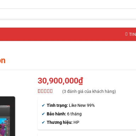
TIN
on
30,900,000
₫
(
3
đánh giá của khách hàng)
5
3
trên 5 dựa
trên
đánh
Tình trạng:
Like New 99%
giá
Bảo hành:
6 tháng
Thương hiệu:
HP