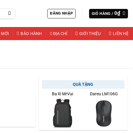
0
₫
ĐĂNG NHẬP
GIỎ HÀNG /
 MỚI
BẢO HÀNH
ĐỊA CHỈ
GIỚI THIỆU
LIÊN HỆ
QUÀ TẶNG
Ba lô MrVui
Dareu LM106G