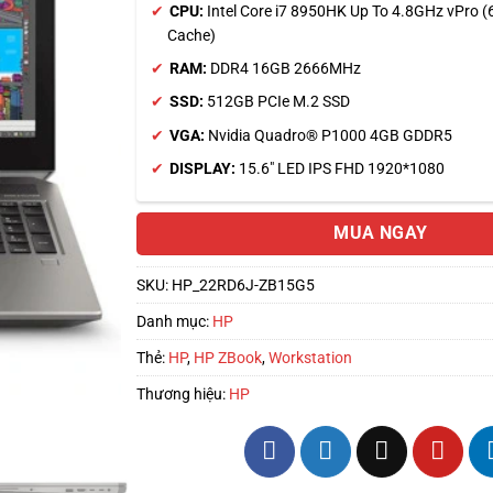
CPU:
Intel Core i7 8950HK Up To 4.8GHz vPro 
Cache)
RAM:
DDR4 16GB 2666MHz
SSD:
512GB PCIe M.2 SSD
VGA:
Nvidia Quadro® P1000 4GB GDDR5
DISPLAY:
15.6″ LED IPS FHD 1920*1080
MUA NGAY
SKU:
HP_22RD6J-ZB15G5
Danh mục:
HP
Thẻ:
HP
,
HP ZBook
,
Workstation
Thương hiệu:
HP