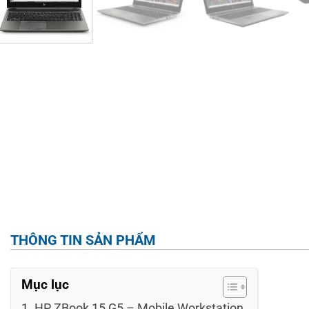
THÔNG TIN SẢN PHẨM
Mục lục
HP ZBook 15 G5 – Mobile Workstation