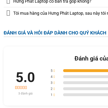
Hưng Phát Laptop có bán trả góp không?
MÀN HÌNH
Tôi mua hàng của Hưng Phát Laptop, sau này tôi 
HP Zbook 15 G5 được trang bị màn hình mỏng hơn thế hệ G4
thiết kế lại kết hợp với logo HP hoàn toàn mới.
ĐÁNH GIÁ VÀ HỎI ĐÁP DÀNH CHO QUÝ KHÁCH
Đánh giá củ
5
5.0
4
3
2
3
3 đánh giá
5.0
1
trên 5 dựa
trên
đánh
giá