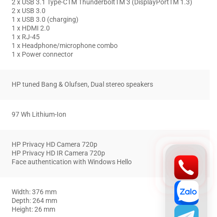
2 x USB 3.1 Type-CTM ThunderboltTM 3 (DisplayPortTM 1.3)
2 x USB 3.0
1 x USB 3.0 (charging)
1 x HDMI 2.0
1 x RJ-45
1 x Headphone/microphone combo
1 x Power connector
HP tuned Bang & Olufsen, Dual stereo speakers
97 Wh Lithium-Ion
HP Privacy HD Camera 720p
HP Privacy HD IR Camera 720p
Face authentication with Windows Hello
Width: 376 mm
Depth: 264 mm
Height: 26 mm