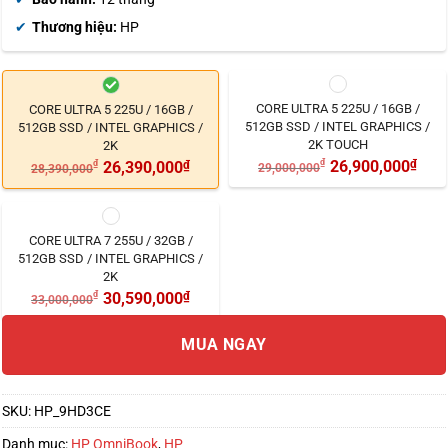
Thương hiệu:
HP
CORE ULTRA 5 225U / 16GB /
CORE ULTRA 5 225U / 16GB /
512GB SSD / INTEL GRAPHICS /
512GB SSD / INTEL GRAPHICS /
2K TOUCH
2K
₫
26,900,000
₫
₫
26,390,000
₫
29,000,000
28,390,000
CORE ULTRA 7 255U / 32GB /
512GB SSD / INTEL GRAPHICS /
2K
₫
30,590,000
₫
33,000,000
MUA NGAY
SKU:
HP_9HD3CE
Danh mục:
HP OmniBook
,
HP