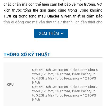
chắc chắn mà còn thể hiện cam kết bảo vệ môi trường. Với
kích thước tổng thể gọn gàng cùng trọng lượng khoảng
1.78 kg
trong tông màu
Glacier Silver
, thiết bị đảm bảo
tính di động cao mà vẫn duy trì sự thanh lịch cần thiết cho
công việc hàng ngày.
XEM THÊM
THÔNG SỐ KỸ THUẬT
Option:
15th Generation Intel® Core™ Ultra 5
225U (12-Core, 14-Thread, 12MB Cache, up
to 4.8GHz Max Turbo Frequency – 12 TOPS
NPU)
CPU
Option:
15th Generation Intel® Core™ Ultra 7
255U (12-Core, 14-Thread, 12MB Cache, up
to 5.2GHz Max Turbo Frequency – 12 TOPS
NPU)
Phần nắp máy được hoàn thiện tinh xảo từ chất liệu kim