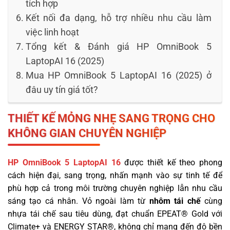
tích hợp
Kết nối đa dạng, hỗ trợ nhiều nhu cầu làm
việc linh hoạt
Tổng kết & Đánh giá HP OmniBook 5
LaptopAI 16 (2025)
Mua HP OmniBook 5 LaptopAI 16 (2025) ở
đâu uy tín giá tốt?
THIẾT KẾ MỎNG NHẸ SANG TRỌNG CHO
KHÔNG GIAN CHUYÊN NGHIỆP
HP OmniBook 5 LaptopAI 16
được thiết kế theo phong
cách hiện đại, sang trọng, nhấn mạnh vào sự tinh tế để
phù hợp cả trong môi trường chuyên nghiệp lẫn nhu cầu
sáng tạo cá nhân. Vỏ ngoài làm từ
nhôm tái chế
cùng
nhựa tái chế sau tiêu dùng, đạt chuẩn EPEAT® Gold với
Climate+ và ENERGY STAR®, không chỉ mang đến độ bền