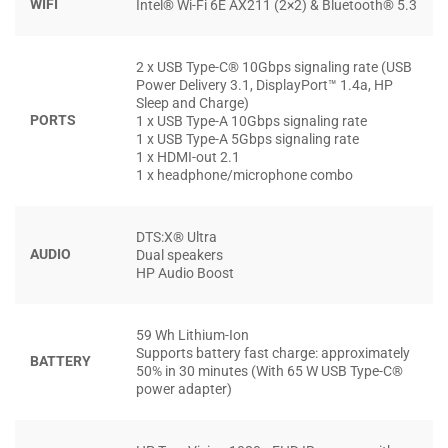
ứng 16 inch độ phân giải
2K (1920 x 1200)
trên tấm nền
WIFI
Intel® Wi-Fi 6E AX211 (2×2) & Bluetooth® 5.3
IPS, mang đến chất lượng hiển thị rõ ràng và sống động.
Với độ sáng 300 nits, tỷ lệ 16:10 và khả năng cảm ứng,
2 x USB Type-C® 10Gbps signaling rate (USB
người dùng có không gian rộng rãi để làm việc đa nhiệm,
Power Delivery 3.1, DisplayPort™ 1.4a, HP
Sleep and Charge)
chỉnh sửa nội dung hay tận hưởng giải trí. Tỷ lệ 16:10 giúp
PORTS
1 x USB Type-A 10Gbps signaling rate
hiển thị nhiều nội dung hơn với ít thao tác cuộn trang, tối
1 x USB Type-A 5Gbps signaling rate
ưu cho công việc văn phòng và đọc tài liệu dài.
1 x HDMI-out 2.1
1 x headphone/microphone combo
DTS:X® Ultra
AUDIO
Dual speakers
HP Audio Boost
59 Wh Lithium-Ion
Supports battery fast charge: approximately
BATTERY
50% in 30 minutes (With 65 W USB Type-C®
power adapter)