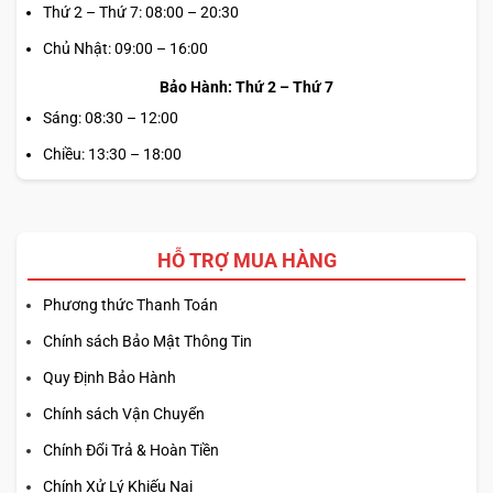
suất, tính tiện dụng và trải nghiệm sử dụng lâu dài, đặc biệt
Thứ 2 – Thứ 7: 08:00 – 20:30
phù hợp với người dùng thường xuyên nhập liệu, xử lý dữ
Chủ Nhật: 09:00 – 16:00
liệu hoặc làm việc văn phòng.
Bảo Hành: Thứ 2 – Thứ 7
CAMERA FHD & ÂM THANH VỚI DTS:X®
Sáng: 08:30 – 12:00
ULTRA TÍCH HỢP
Chiều: 13:30 – 18:00
HP OmniBook 5 LaptopAI 16 (2025)
được thiết kế để nâng
cao trải nghiệm trực tuyến nhờ hệ thống hình ảnh và âm
HỖ TRỢ MUA HÀNG
thanh tối ưu. Máy tích hợp
camera HP True Vision 1080p
FHD IR
kèm tính năng giảm nhiễu, mang lại khung hình rõ
Phương thức Thanh Toán
nét và màu sắc tự nhiên trong các cuộc gọi video hay hội
Chính sách Bảo Mật Thông Tin
nghị trực tuyến. Camera còn đi kèm
màn trập che cơ học
bảo vệ quyền riêng tư và hỗ trợ Windows Hello để đăng
Quy Định Bảo Hành
nhập an toàn bằng khuôn mặt.
Chính sách Vận Chuyển
Chính Đổi Trả & Hoàn Tiền
Chính Xử Lý Khiếu Nại