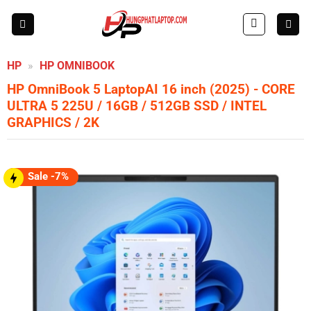
Skip
to
content
HP
»
HP OMNIBOOK
HP OmniBook 5 LaptopAI 16 inch (2025)
- CORE
ULTRA 5 225U / 16GB / 512GB SSD / INTEL
GRAPHICS / 2K
Sale -7%