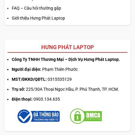
FAQ – Câu hỏi thường gặp
Giới thiệu Hưng Phát Laptop
HƯNG PHÁT LAPTOP
Công Ty TNHH Thương Mại – Dịch Vụ Hưng Phát Laptop.
Người đại diện:
Phạm Thiên Phước
Bên cạnh đó, dãy micro kỹ thuật số kép kết hợp công nghệ
MST/ĐKKD/QĐTL:
0315535129
AI Noise Reduction
và
Windows Studio Effects
giúp ghi
Trụ sở:
225/30A Thoại Ngọc Hầu, P. Phú Thạnh, TP. HCM.
âm chính xác, hạn chế tạp âm, đảm bảo mọi cuộc trò
chuyện diễn ra liền mạch và chuyên nghiệp ngay cả khi
Điện thoại:
0903.134.635
làm việc từ xa.
Không chỉ tập trung vào hình ảnh,
HP OmniBook 5
LaptopAI 16
còn được trang bị hệ thống loa kép kết hợp
công nghệ
DTS:X® Ultra
và
HP Audio Boost
, mang đến