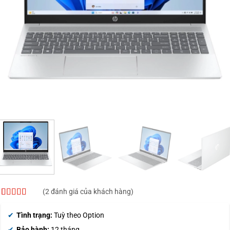
(
2
đánh giá của khách hàng)
4
2
trên 5
dựa trên
Tình trạng:
Tuỳ theo Option
đánh giá
Bảo hành:
12 tháng