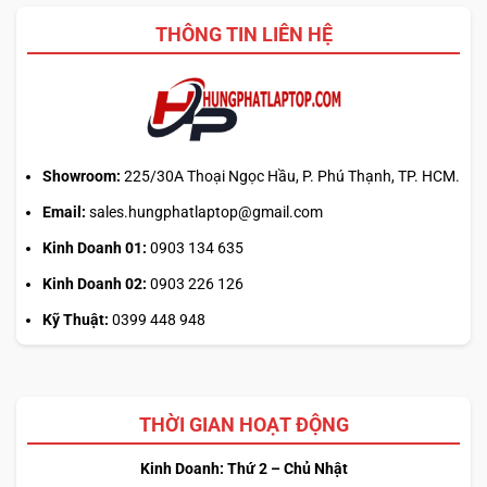
THÔNG TIN LIÊN HỆ
Showroom:
225/30A Thoại Ngọc Hầu, P. Phú Thạnh, TP. HCM.
Email:
sales.hungphatlaptop@gmail.com
Đi cùng với đó là
touchpad HP Imagepad kích thước lớn
,
Kinh Doanh 01:
0903 134 635
hỗ trợ cảm ứng đa điểm mượt mà và khả năng phản hồi
nhạy, cho phép các thao tác vuốt, cuộn hay di chuyển diễn
Kinh Doanh 02:
0903 226 126
ra liền mạch. Khả năng nhận diện chính xác giúp người
Kỹ Thuật:
0399 448 948
dùng dễ dàng quản lý đa nhiệm, chỉnh sửa nội dung hoặc
làm việc linh hoạt mà không cần đến chuột rời.
Sự kết hợp giữa bàn phím hiện đại có phím Copilot và
THỜI GIAN HOẠT ĐỘNG
touchpad thông minh biến
HP OmniBook 5 LaptopAI 16
thành lựa chọn đáng tin cậy cho những ai đề cao hiệu
Kinh Doanh: Thứ 2 – Chủ Nhật