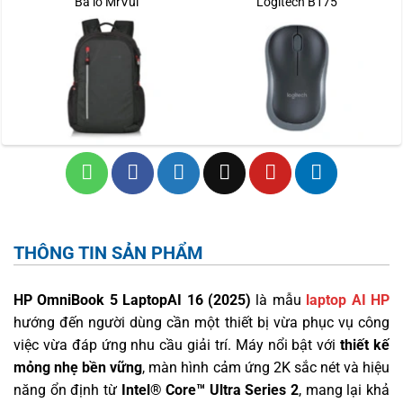
Ba lô MrVui
Logitech B175
THÔNG TIN SẢN PHẨM
HP OmniBook 5 LaptopAI 16 (2025)
là mẫu
laptop AI HP
hướng đến người dùng cần một thiết bị vừa phục vụ công
việc vừa đáp ứng nhu cầu giải trí. Máy nổi bật với
thiết kế
mỏng nhẹ bền vững
, màn hình cảm ứng 2K sắc nét và hiệu
năng ổn định từ
Intel® Core™ Ultra Series 2
, mang lại khả