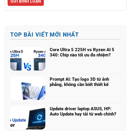
TOP BÀI VIẾT MỚI NHẤT
Core Ultra 5 225H vs Ryzen AI 5
340: Chip nào tối ưu đa nhiệm?
Không
có
bình
luận
Prompt AI: Tạo logo 3D từ ảnh
ở
phẳng, không cần biết thiết kế
Core
Không
Ultra
có
5
bình
225H
luận
vs
Update driver laptop ASUS, HP:
ở
Ryzen
Auto Update hay tải từ web chính?
Prompt
AI
Không
AI:
5
có
Tạo
340: