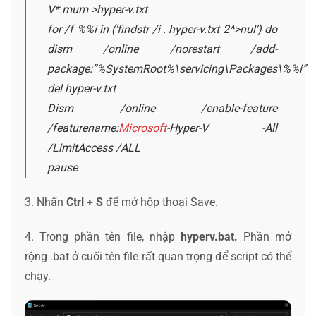
V*.mum >hyper-v.txt
for /f %%i in (‘findstr /i . hyper-v.txt 2^>nul’) do
dism /online /norestart /add-
package:”%SystemRoot%\servicing\Packages\%%i”
del hyper-v.txt
Dism /online /enable-feature
/featurename:
Microsoft
-Hyper-V -All
/LimitAccess /ALL
pause
3. Nhấn
Ctrl + S
để mở hộp thoại Save.
4. Trong phần tên file, nhập
hyperv.bat.
Phần mở
rộng .bat ở cuối tên file rất quan trọng để script có thể
chạy.