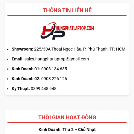
2026?
giờ
THÔNG TIN LIÊN HỆ
mở
phiên
là
hiểu
sai
cơ
chế
Showroom:
225/30A Thoại Ngọc Hầu, P. Phú Thạnh, TP. HCM.
Email:
sales.hungphatlaptop@gmail.com
Kinh Doanh 01:
0903 134 635
Kinh Doanh 02:
0903 226 126
Kỹ Thuật:
0399 448 948
THỜI GIAN HOẠT ĐỘNG
Kinh Doanh: Thứ 2 – Chủ Nhật