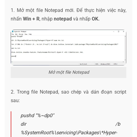
1. Mở một file Notepad mới. Để thực hiện việc này,
nhấn
Win + R
, nhập
notepad
và nhấp
OK.
Mở một file Notepad
2. Trong file Notepad, sao chép và dán đoạn script
sau:
pushd “%~dp0″
dir /b
%SystemRoot%\servicing\Packages\*Hyper-