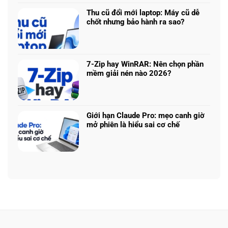
bình
logo
Chip
luận
3D
Thu cũ đổi mới laptop: Máy cũ dễ
nào
ở
từ
chốt nhưng bảo hành ra sao?
tối
Update
ảnh
Không
ưu
driver
phẳng,
có
đa
laptop
không
bình
nhiệm?
ASUS,
cần
luận
HP:
7-Zip hay WinRAR: Nên chọn phần
biết
ở
Auto
mềm giải nén nào 2026?
thiết
Thu
Update
Không
kế
cũ
hay
có
đổi
tải
bình
mới
từ
luận
laptop:
Giới hạn Claude Pro: mẹo canh giờ
web
ở
Máy
mở phiên là hiểu sai cơ chế
chính?
7-
cũ
Không
Zip
dễ
có
hay
chốt
bình
WinRAR:
nhưng
luận
Nên
bảo
ở
chọn
hành
Giới
phần
ra
hạn
mềm
sao?
Claude
giải
Pro:
nén
mẹo
nào
canh