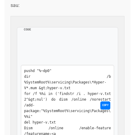
sau:
CODE
pushd "%~dp0"

dir /b 
%SystemRoot%\servicing\Packages\*Hyper-
V*.mum &gt;hyper-v.txt

for /f %%i in ('findstr /i . hyper-v.txt 
2^&gt;nul') do dism /online /norestart 
/add-
COPY
package:"%SystemRoot%\servicing\Packages\
%%i"

del hyper-v.txt

Dism /online /enable-feature 
/featurename:<a 