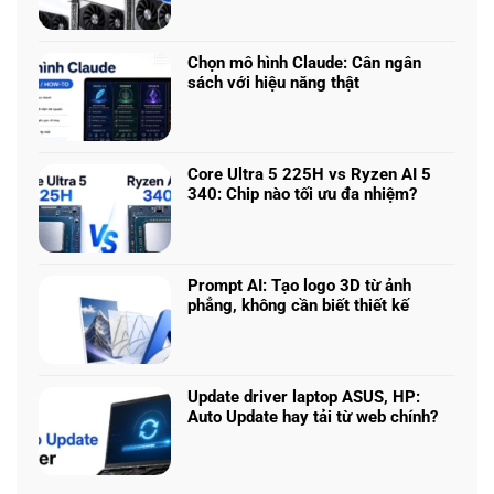
Laptop
có
chơi
bình
game
luận
nhiều
Chọn mô hình Claude: Cân ngân
ở
phân
sách với hiệu năng thật
RTX
khúc
Không
5050
giá
có
vs
–
bình
5060
Làm
luận
vs
Core Ultra 5 225H vs Ryzen AI 5
sao
ở
5070
340: Chip nào tối ưu đa nhiệm?
để
Chọn
Ti:
Không
chọn
mô
Hiệu
có
cấu
hình
năng
bình
hình
Claude:
laptop
luận
phù
Cân
Prompt AI: Tạo logo 3D từ ảnh
theo
ở
hợp
ngân
phẳng, không cần biết thiết kế
tác
Core
sách
Không
vụ
Ultra
với
có
5
hiệu
bình
225H
năng
luận
vs
Update driver laptop ASUS, HP:
thật
ở
Ryzen
Auto Update hay tải từ web chính?
Prompt
AI
Không
AI:
5
có
Tạo
340:
bình
logo