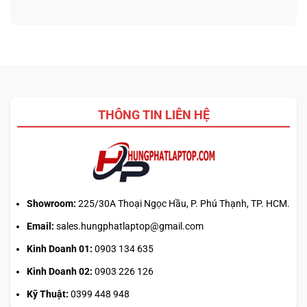
Chip
luận
3D
nào
ở
từ
tối
Update
ảnh
ưu
driver
phẳng,
đa
laptop
không
nhiệm?
ASUS,
cần
HP:
biết
Auto
thiết
Update
kế
THÔNG TIN LIÊN HỆ
hay
tải
từ
web
chính?
Showroom:
225/30A Thoại Ngọc Hầu, P. Phú Thạnh, TP. HCM.
Email:
sales.hungphatlaptop@gmail.com
Kinh Doanh 01:
0903 134 635
Kinh Doanh 02:
0903 226 126
Kỹ Thuật:
0399 448 948