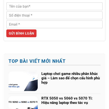
TOP BÀI VIẾT MỚI NHẤT
Laptop chơi game nhiều phân khúc
giá – Làm sao để chọn cấu hình phù
hợp
Không
có
bình
RTX 5050 vs 5060 vs 5070 Ti:
luận
Hiệu năng laptop theo tác vụ
ở
Không