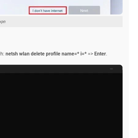
ọn
nh:
netsh wlan delete profile name=* i=*
=>
Enter
.