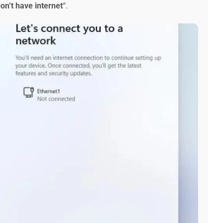
don’t have internet
“.