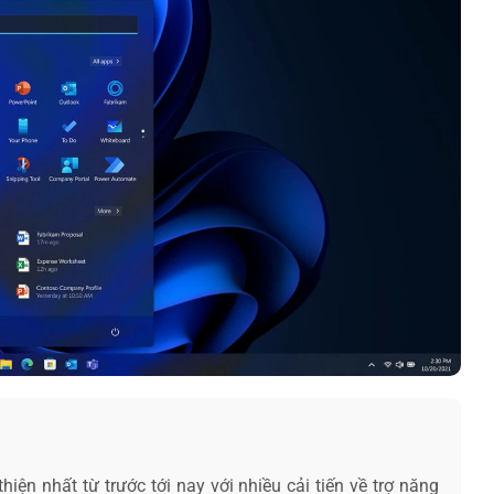
iện nhất từ trước tới nay với nhiều cải tiến về trợ năng