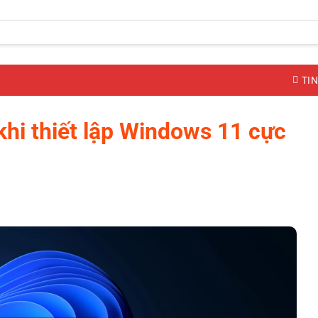
TIN
hi thiết lập Windows 11 cực