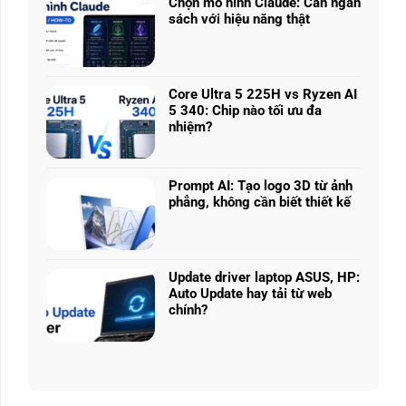
nhiều
Chọn mô hình Claude: Cân ngân
ở
phân
sách với hiệu năng thật
RTX
khúc
Không
5050
giá
có
vs
–
bình
5060
Làm
luận
vs
Core Ultra 5 225H vs Ryzen AI
sao
ở
5070
5 340: Chip nào tối ưu đa
để
Chọn
Ti:
nhiệm?
chọn
mô
Hiệu
Không
cấu
hình
năng
có
hình
Claude:
laptop
bình
phù
Cân
Prompt AI: Tạo logo 3D từ ảnh
theo
luận
hợp
ngân
phẳng, không cần biết thiết kế
tác
ở
sách
Không
vụ
Core
với
có
Ultra
hiệu
bình
5
năng
luận
225H
Update driver laptop ASUS, HP:
thật
ở
vs
Auto Update hay tải từ web
Prompt
Ryzen
chính?
AI:
AI
Không
Tạo
5
có
logo
340:
bình
3D
Chip
luận
từ
nào
ở
ảnh