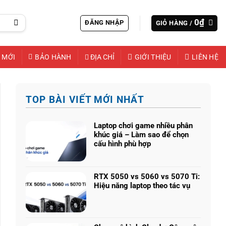
0
₫
ĐĂNG NHẬP
GIỎ HÀNG /
 MỚI
BẢO HÀNH
ĐỊA CHỈ
GIỚI THIỆU
LIÊN HỆ
TOP BÀI VIẾT MỚI NHẤT
Laptop chơi game nhiều phân
khúc giá – Làm sao để chọn
cấu hình phù hợp
Không
có
bình
RTX 5050 vs 5060 vs 5070 Ti:
luận
Hiệu năng laptop theo tác vụ
ở
Không
Laptop
có
chơi
bình
game
luận