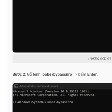
Trường hợp đã k
Bước 2
: Gõ lệnh:
oobe\bypassnro
=> bấm
Enter
.