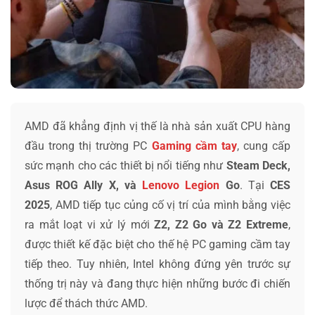
AMD đã khẳng định vị thế là nhà sản xuất CPU hàng
đầu trong thị trường PC
Gaming cầm tay
, cung cấp
sức mạnh cho các thiết bị nổi tiếng như
Steam Deck,
Asus ROG Ally X, và
Lenovo Legion
Go
. Tại
CES
2025
, AMD tiếp tục củng cố vị trí của mình bằng việc
ra mắt loạt vi xử lý mới
Z2, Z2 Go và Z2 Extreme
,
được thiết kế đặc biệt cho thế hệ PC gaming cầm tay
tiếp theo. Tuy nhiên, Intel không đứng yên trước sự
thống trị này và đang thực hiện những bước đi chiến
lược để thách thức AMD.