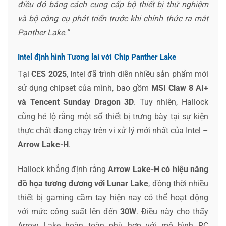
điều đó bằng cách cung cấp bộ thiết bị thử nghiệm
và bộ công cụ phát triển trước khi chính thức ra mắt
Panther Lake.”
Intel định hình Tương lai với Chip Panther Lake
Tại
CES 2025
, Intel đã trình diễn nhiều sản phẩm mới
sử dụng chipset của mình, bao gồm
MSI Claw 8 AI+
và Tencent Sunday Dragon 3D
. Tuy nhiên, Hallock
cũng hé lộ rằng một số thiết bị trưng bày tại sự kiện
thực chất đang chạy trên vi xử lý mới nhất của Intel –
Arrow Lake-H
.
Hallock khẳng định rằng
Arrow Lake-H có hiệu năng
đồ họa tương đương với Lunar Lake
, đồng thời nhiều
thiết bị gaming cầm tay hiện nay có thể hoạt động
với mức công suất lên đến
30W
. Điều này cho thấy
Arrow Lake hoàn toàn phù hợp với mô hình PC