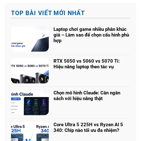
TOP BÀI VIẾT MỚI NHẤT
Laptop chơi game nhiều phân khúc
giá – Làm sao để chọn cấu hình phù
hợp
Không
có
bình
RTX 5050 vs 5060 vs 5070 Ti:
luận
Hiệu năng laptop theo tác vụ
ở
Không
Laptop
có
chơi
bình
game
luận
nhiều
Chọn mô hình Claude: Cân ngân
ở
phân
sách với hiệu năng thật
RTX
khúc
Không
5050
giá
có
vs
–
bình
5060
Làm
luận
vs
Core Ultra 5 225H vs Ryzen AI 5
sao
ở
5070
340: Chip nào tối ưu đa nhiệm?
để
Chọn
Ti:
Không
chọn
mô