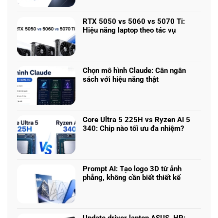
Không
có
bình
RTX 5050 vs 5060 vs 5070 Ti:
luận
Hiệu năng laptop theo tác vụ
ở
Không
Laptop
có
chơi
bình
game
luận
nhiều
Chọn mô hình Claude: Cân ngân
ở
phân
sách với hiệu năng thật
RTX
khúc
Không
5050
giá
có
vs
–
bình
5060
Làm
luận
vs
Core Ultra 5 225H vs Ryzen AI 5
sao
ở
5070
340: Chip nào tối ưu đa nhiệm?
để
Chọn
Ti:
Không
chọn
mô
Hiệu
có
cấu
hình
năng
bình
hình
Claude:
laptop
luận
phù
Cân
Prompt AI: Tạo logo 3D từ ảnh
theo
ở
hợp
ngân
phẳng, không cần biết thiết kế
tác
Core
sách
Không
vụ
Ultra
với
có
5
hiệu
bình
225H
năng
luận