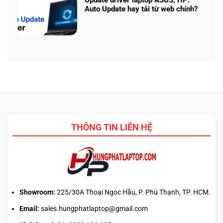
vs
Update driver laptop ASUS, HP:
thật
ở
Ryzen
Auto Update hay tải từ web chính?
Prompt
AI
Không
AI:
5
có
Tạo
340:
bình
logo
Chip
luận
3D
nào
ở
từ
tối
Update
ảnh
ưu
driver
phẳng,
đa
laptop
không
nhiệm?
ASUS,
cần
HP:
biết
Auto
thiết
Update
kế
THÔNG TIN LIÊN HỆ
hay
tải
từ
web
chính?
Showroom:
225/30A Thoại Ngọc Hầu, P. Phú Thạnh, TP. HCM.
Email:
sales.hungphatlaptop@gmail.com