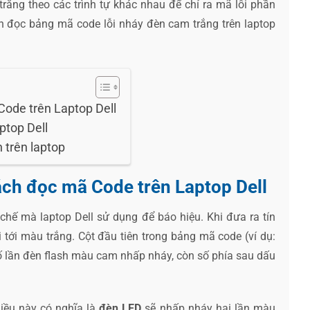
rắng theo các trình tự khác nhau để chỉ ra mã lỗi phần
ch đọc bảng mã code lỗi nháy đèn cam trắng trên laptop
Code trên Laptop Dell
ptop Dell
n trên laptop
ách đọc mã Code trên Laptop Dell
ơ chế mà laptop Dell sử dụng để báo hiệu. Khi đưa ra tín
 tới màu trắng. Cột đầu tiên trong bảng mã code (ví dụ:
số lần đèn flash màu cam nhấp nháy, còn số phía sau dấu
Điều này có nghĩa là
đèn LED
sẽ nhấp nháy hai lần màu