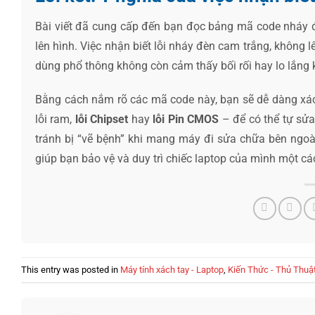
Bài viết đã cung cấp đến bạn đọc bảng mã code nháy 
lên hình. Việc nhận biết lỗi nháy đèn cam trắng, không l
dùng phổ thông không còn cảm thấy bối rối hay lo lắng k
Bằng cách nắm rõ các mã code này, bạn sẽ dễ dàng xác
lỗi ram,
lỗi Chipset
hay
lỗi Pin CMOS
– để có thể tự sửa 
tránh bị “vẽ bệnh” khi mang máy đi sửa chữa bên ngoài.
giúp bạn bảo vệ và duy trì chiếc laptop của mình một các
This entry was posted in
Máy tính xách tay - Laptop
,
Kiến Thức - Thủ Thuậ