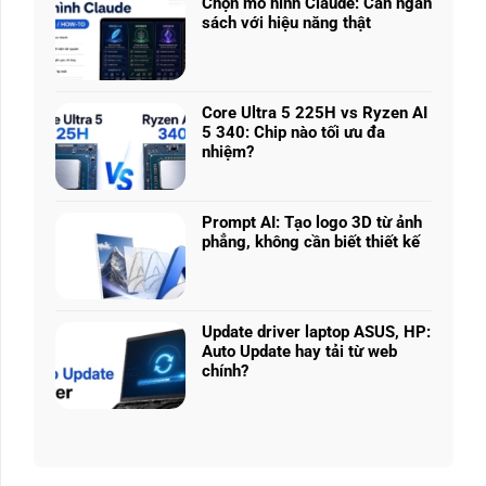
nhiều
Chọn mô hình Claude: Cân ngân
ở
phân
sách với hiệu năng thật
RTX
khúc
Không
5050
giá
có
vs
–
bình
5060
Làm
luận
vs
Core Ultra 5 225H vs Ryzen AI
sao
ở
5070
5 340: Chip nào tối ưu đa
để
Chọn
Ti:
nhiệm?
chọn
mô
Hiệu
Không
cấu
hình
năng
có
hình
Claude:
laptop
bình
phù
Cân
Prompt AI: Tạo logo 3D từ ảnh
theo
luận
hợp
ngân
phẳng, không cần biết thiết kế
tác
ở
sách
Không
vụ
Core
với
có
Ultra
hiệu
bình
5
năng
luận
225H
Update driver laptop ASUS, HP:
thật
ở
vs
Auto Update hay tải từ web
Prompt
Ryzen
chính?
AI:
AI
Không
Tạo
5
có
logo
340:
bình
3D
Chip
luận
từ
nào
ở
ảnh