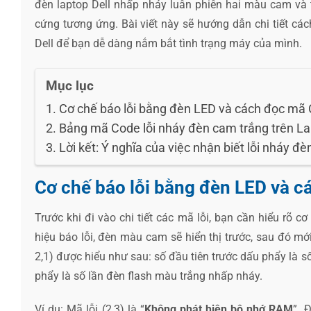
đèn laptop Dell nhấp nháy luân phiên hai màu cam và t
cứng tương ứng. Bài viết này sẽ hướng dẫn chi tiết cá
Dell để bạn dễ dàng nắm bắt tình trạng máy của mình.
Mục lục
Cơ chế báo lỗi bằng đèn LED và cách đọc mã 
Bảng mã Code lỗi nháy đèn cam trắng trên La
Lời kết: Ý nghĩa của việc nhận biết lỗi nháy đè
Cơ chế báo lỗi bằng đèn LED và c
Trước khi đi vào chi tiết các mã lỗi, bạn cần hiểu rõ c
hiệu báo lỗi, đèn màu cam sẽ hiển thị trước, sau đó mới
2,1) được hiểu như sau: số đầu tiên trước dấu phẩy là 
phẩy là số lần đèn flash màu trắng nhấp nháy.
Ví dụ: Mã lỗi (2,3) là “
Không phát hiện bộ nhớ RAM
”. 