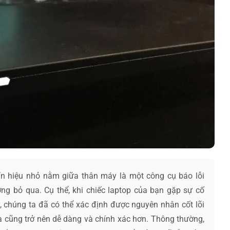
tín hiệu nhỏ nằm giữa thân máy là một công cụ báo lỗi
g bỏ qua. Cụ thể, khi chiếc laptop của bạn gặp sự cố
, chúng ta đã có thể xác định được nguyên nhân cốt lõi
a cũng trở nên dễ dàng và chính xác hơn. Thông thường,