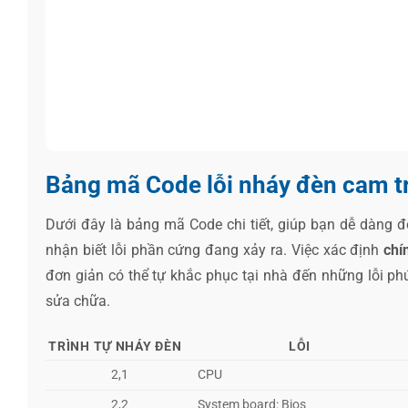
Bảng mã Code lỗi nháy đèn cam tr
Dưới đây là bảng mã Code chi tiết, giúp bạn dễ dàng đố
nhận biết lỗi phần cứng đang xảy ra. Việc xác định
chí
đơn giản có thể tự khắc phục tại nhà đến những lỗi p
sửa chữa.
TRÌNH TỰ NHÁY ĐÈN
LỖI
2,1
CPU
2,2
System board: Bios