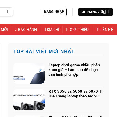
0
₫
ĐĂNG NHẬP
GIỎ HÀNG /
 MỚI
BẢO HÀNH
ĐỊA CHỈ
GIỚI THIỆU
LIÊN HỆ
TOP BÀI VIẾT MỚI NHẤT
Laptop chơi game nhiều phân
khúc giá – Làm sao để chọn
cấu hình phù hợp
Không
có
bình
RTX 5050 vs 5060 vs 5070 Ti:
luận
Hiệu năng laptop theo tác vụ
ở
Không
Laptop
có
chơi
bình
game
luận