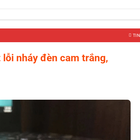
TIN
t lỗi nháy đèn cam trắng,