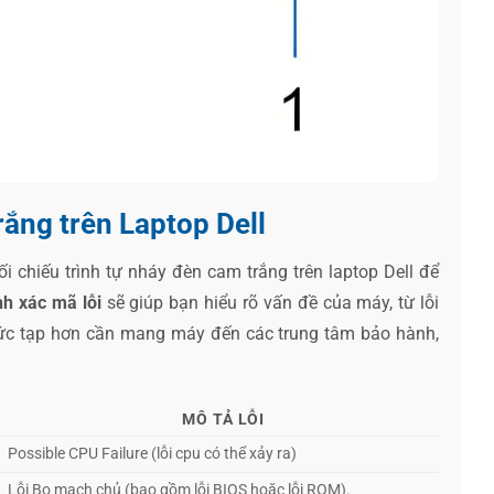
ắng trên Laptop Dell
i chiếu trình tự nháy đèn cam trắng trên laptop Dell để
nh xác mã lỗi
sẽ giúp bạn hiểu rõ vấn đề của máy, từ lỗi
hức tạp hơn cần mang máy đến các trung tâm bảo hành,
MÔ TẢ LỖI
Possible CPU Failure (lỗi cpu có thể xảy ra)
Lỗi Bo mạch chủ (bao gồm lỗi BIOS hoặc lỗi ROM).