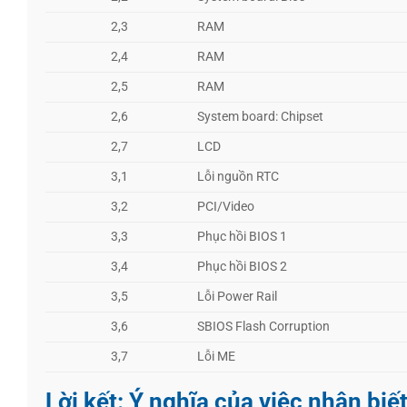
2,3
RAM
2,4
RAM
2,5
RAM
2,6
System board: Chipset
2,7
LCD
3,1
Lỗi nguồn RTC
3,2
PCI/Video
3,3
Phục hồi BIOS 1
3,4
Phục hồi BIOS 2
3,5
Lỗi Power Rail
3,6
SBIOS Flash Corruption
3,7
Lỗi ME
Lời kết: Ý nghĩa của việc nhận biế