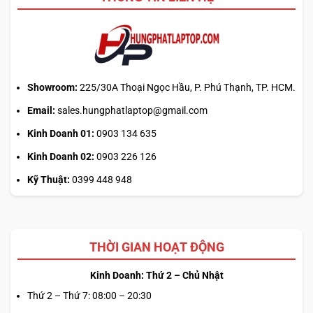
phiên
là
hiểu
sai
cơ
chế
Showroom:
225/30A Thoại Ngọc Hầu, P. Phú Thạnh, TP. HCM.
Email:
sales.hungphatlaptop@gmail.com
Kinh Doanh 01:
0903 134 635
Kinh Doanh 02:
0903 226 126
Kỹ Thuật:
0399 448 948
THỜI GIAN HOẠT ĐỘNG
Kinh Doanh: Thứ 2 – Chủ Nhật
Thứ 2 – Thứ 7: 08:00 – 20:30