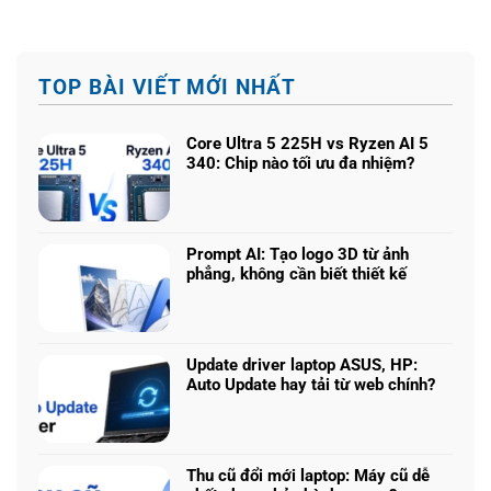
TOP BÀI VIẾT MỚI NHẤT
Core Ultra 5 225H vs Ryzen AI 5
340: Chip nào tối ưu đa nhiệm?
Không
có
bình
luận
Prompt AI: Tạo logo 3D từ ảnh
ở
phẳng, không cần biết thiết kế
Core
Không
Ultra
có
5
bình
225H
luận
vs
Update driver laptop ASUS, HP:
ở
Ryzen
Auto Update hay tải từ web chính?
Prompt
AI
Không
AI:
5
có
Tạo
340:
bình
logo
Chip
luận
3D
Thu cũ đổi mới laptop: Máy cũ dễ
nào
ở