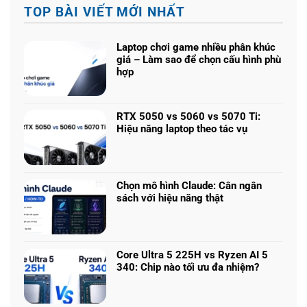
TOP BÀI VIẾT MỚI NHẤT
Laptop chơi game nhiều phân khúc
giá – Làm sao để chọn cấu hình phù
hợp
Không
có
bình
RTX 5050 vs 5060 vs 5070 Ti:
luận
Hiệu năng laptop theo tác vụ
ở
Không
Laptop
có
chơi
bình
game
luận
nhiều
Chọn mô hình Claude: Cân ngân
ở
phân
sách với hiệu năng thật
RTX
khúc
Không
5050
giá
có
vs
–
bình
5060
Làm
luận
vs
Core Ultra 5 225H vs Ryzen AI 5
sao
ở
5070
340: Chip nào tối ưu đa nhiệm?
để
Chọn
Ti:
Không
chọn
mô
Hiệu
có
cấu
hình
năng