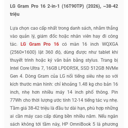
LG Gram Pro 16 2-in-1 (16T90TP) (2026), ~38-42
triệu
Lựa chọn cao cấp nhất trong danh sách, nhắm thẳng
vào quản lý, giám đốc hoặc nhân viên hay đi công
tác.
LG Gram Pro 16
có màn 16 inch WQXGA
(2560×1600) lật 360 độ, dùng được như tablet khi
thuyết trình hoặc ký văn bản bằng stylus. Trang bị
Intel Core Ultra 7, 16GB LPDDR5X, SSD 512GB NVMe
Gen 4. Dòng Gram của LG nổi tiếng siêu nhẹ so với
kích thước màn hình: chỉ khoảng 1.48 kg cho bản 16
inch, nhẹ hơn nhiều máy 14 inch phổ thông. Pin
77Wh cho thời lượng ước tính 12-14 tiếng tác vụ nhẹ.
Tầm giá 38-42 triệu là đầu tư dài hạn, phù hợp những
ai cần máy cao cấp dùng bền nhiều năm. Nếu ngân
sách không tới tầm này, HP OmniBook 5 là phương