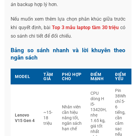
án backup hợp lý hơn.
Nếu muốn xem thêm lựa chọn phân khúc giữa trước
khi quyết định, bài
Top 3 mẫu laptop tầm 30 triệu
có
so sánh chi tiết để đối chiếu.
Bảng so sánh nhanh và lời khuyên theo
ngân sách
TẦM
PHÙ HỢP
ĐIỂM
ĐIỂM
MODEL
GIÁ
CHO
MẠNH
YẾU
Pin
CPU
38Wh
dòng H
chỉ 5-
i5-
Nhân viên
6
13420H,
~15-
cần hiệu
tiếng,
Lenovo
nhẹ
18
năng tốt,
cần
V15 Gen 4
1.65 kg,
triệu
ngân sách
cắm
giá tốt
hạn chế
sạc
nhất
nếu