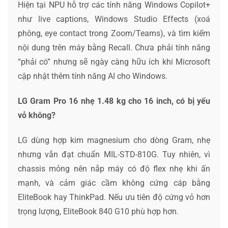
Hiện tại NPU hỗ trợ các tính năng Windows Copilot+
như live captions, Windows Studio Effects (xoá
phông, eye contact trong Zoom/Teams), và tìm kiếm
nội dung trên máy bằng Recall. Chưa phải tính năng
“phải có” nhưng sẽ ngày càng hữu ích khi Microsoft
cập nhật thêm tính năng AI cho Windows.
LG Gram Pro 16 nhẹ 1.48 kg cho 16 inch, có bị yếu
vỏ không?
LG dùng hợp kim magnesium cho dòng Gram, nhẹ
nhưng vẫn đạt chuẩn MIL-STD-810G. Tuy nhiên, vì
chassis mỏng nên nắp máy có độ flex nhẹ khi ấn
mạnh, và cảm giác cầm không cứng cáp bằng
EliteBook hay ThinkPad. Nếu ưu tiên độ cứng vỏ hơn
trọng lượng, EliteBook 840 G10 phù hợp hơn.