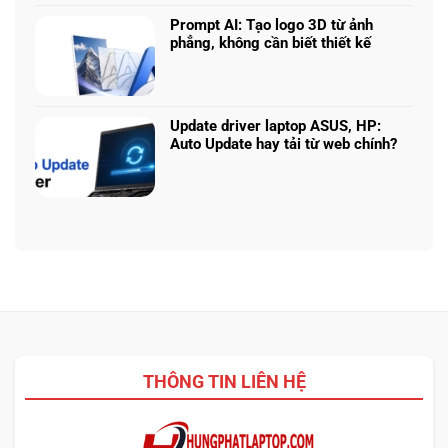
bình
hình
Claude:
laptop
luận
phù
Cân
Prompt AI: Tạo logo 3D từ ảnh
theo
ở
hợp
ngân
phẳng, không cần biết thiết kế
tác
Core
sách
Không
vụ
Ultra
với
có
5
hiệu
bình
225H
năng
luận
vs
Update driver laptop ASUS, HP:
thật
ở
Ryzen
Auto Update hay tải từ web chính?
Prompt
AI
Không
AI:
5
có
Tạo
340:
bình
logo
Chip
luận
3D
nào
ở
từ
tối
Update
ảnh
ưu
driver
phẳng,
đa
laptop
không
nhiệm?
ASUS,
cần
HP:
biết
Auto
thiết
Update
kế
THÔNG TIN LIÊN HỆ
hay
tải
từ
web