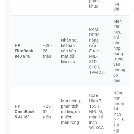
phân
họp
khúc
dài
Màn
250
RAM
nits,
DDR5
chỉ
Nhân sự,
nâng
phù
HP
~20-
kế toán
cấp
hợp
EliteBook
26
cần bảo
được,
dùng
840 G10
triệu
mật dữ
MIL-
trong
liệu cao
STD-
văn
810H,
phòng
TPM 2.0
có
đèn
Nặng
Core
hơn
Marketing,
Ultra 7
nhóm
HP
~25-
phân tích
155H,
14
OmniBook
32
dữ liệu, đa
NPU AI,
inch
5 AI 16″
triệu
nhiệm
màn 16
(~1.8-
màn rộng
inch
1.9
WUXGA
kg)