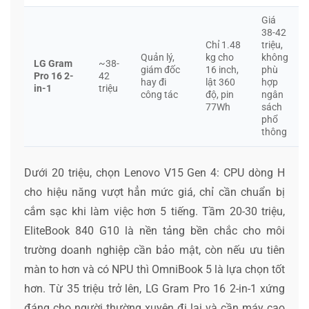
Giá
38-42
Chỉ 1.48
triệu,
Quản lý,
kg cho
không
LG Gram
~38-
giám đốc
16 inch,
phù
Pro 16 2-
42
hay đi
lật 360
hợp
in-1
triệu
công tác
độ, pin
ngân
77Wh
sách
phổ
thông
Dưới 20 triệu, chọn Lenovo V15 Gen 4: CPU dòng H
cho hiệu năng vượt hẳn mức giá, chỉ cần chuẩn bị
cắm sạc khi làm việc hơn 5 tiếng. Tầm 20-30 triệu,
EliteBook 840 G10 là nền tảng bền chắc cho môi
trường doanh nghiệp cần bảo mật, còn nếu ưu tiên
màn to hơn và có NPU thì OmniBook 5 là lựa chọn tốt
hơn. Từ 35 triệu trở lên, LG Gram Pro 16 2-in-1 xứng
đáng cho người thường xuyên đi lại và cần máy cao