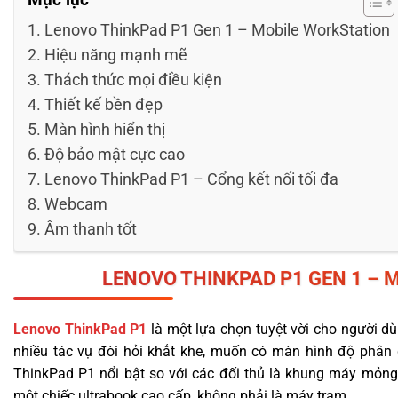
Lenovo ThinkPad P1 Gen 1 – Mobile WorkStation
Hiệu năng mạnh mẽ
Thách thức mọi điều kiện
Thiết kế bền đẹp
Màn hình hiển thị
Độ bảo mật cực cao
Lenovo ThinkPad P1 – Cổng kết nối tối đa
Webcam
Âm thanh tốt
LENOVO THINKPAD P1
GEN 1 – 
Lenovo ThinkPad P1
là một lựa chọn tuyệt vời cho người d
nhiều tác vụ đòi hỏi khắt khe, muốn có màn hình độ phân g
ThinkPad P1 nổi bật so với các đối thủ là khung máy mỏng,
một chiếc ultrabook cao cấp, không phải là máy trạm.