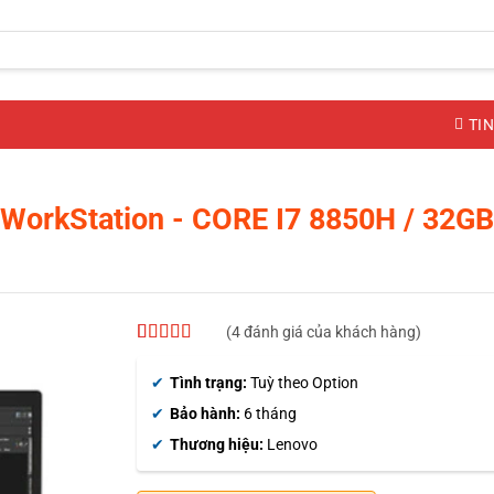
TIN
 WorkStation
- CORE I7 8850H / 32G
(
4
đánh giá của khách hàng)
4.25
4
trên 5
dựa trên
Tình trạng:
Tuỳ theo Option
đánh giá
Bảo hành:
6 tháng
Thương hiệu:
Lenovo