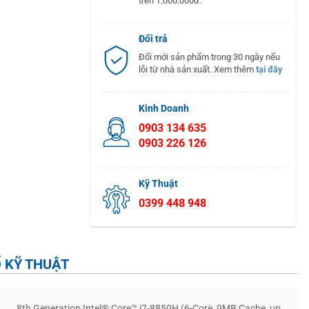
trên 1.000.000đ.
Đổi trả
Đổi mới sản phẩm trong 30 ngày nếu
lỗi từ nhà sản xuất. Xem thêm
tại đây
Kinh Doanh
0903 134 635
0903 226 126
Kỹ Thuật
0399 448 948
 KỸ THUẬT
8th Generation Intel® Core™ i7-8850H (6-Core, 9MB Cache, up