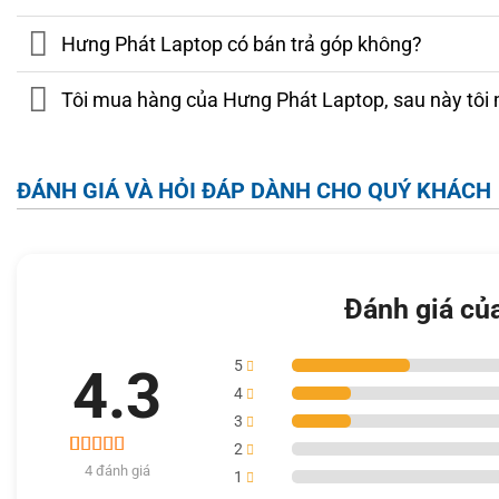
chỉ 1.71Kg,
Lenovo Thinkpad P1
là sự lựa chọn tốt cho như
vẫn muốn đạt hiệu quả công việc tối ưu.
Hưng Phát Laptop có bán trả góp không?
Tôi mua hàng của Hưng Phát Laptop, sau này tôi 
ĐÁNH GIÁ VÀ HỎI ĐÁP DÀNH CHO QUÝ KHÁCH
Đánh giá củ
5
4.3
4
3
2
4
4 đánh giá
4.3
1
trên 5 dựa