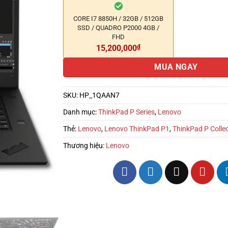
CORE I7 8850H / 32GB / 512GB
SSD / QUADRO P2000 4GB /
FHD
15,200,000
₫
MUA NGAY
SKU:
HP_1QAAN7
Danh mục:
ThinkPad P Series
,
Lenovo
Thẻ:
Lenovo
,
Lenovo ThinkPad P1
,
ThinkPad P Colle
Thương hiệu:
Lenovo