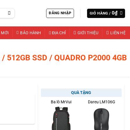
0
₫
ĐĂNG NHẬP
GIỎ HÀNG /
 MỚI
BẢO HÀNH
ĐỊA CHỈ
GIỚI THIỆU
LIÊN HỆ
B / 512GB SSD / QUADRO P2000 4GB
QUÀ TẶNG
Ba lô MrVui
Dareu LM106G