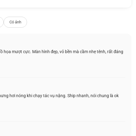
Có ảnh
 nhưng màu sắc phong phú, rực rỡ có thể bù
ồ họa mượt cực. Màn hình đẹp, vỏ bền mà cầm nhẹ tênh, rất đáng
ng hơi nóng khi chạy tác vụ nặng. Ship nhanh, nói chung là ok