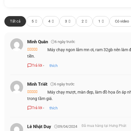
trên
đánh
giá
MÀN HÌNH HIỂN THỊ
Tất cả
5
4
3
2
1
Có video
Màn hình 4K 15.6inch tùy chọn bật lên tuy không sáng lắm
Minh Quân
6 ngày trước
đắp cho nhược điểm đó.
Máy chạy ngon lắm mn ơi, ram 32gb nên làm đ
Được xếp
tiền.
hạng
5
5 sao
Trả lời
•
thích
Minh Triết
6 ngày trước
Máy chạy mượt, màn đẹp, làm đồ họa ổn áp như
Được
trong tầm giá.
xếp
hạng
3
5 sao
Trả lời
•
thích
Đã mua hàng tại Hưng Phát
Lê Nhật Duy
09/04/2024