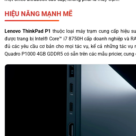
HIỆU NĂNG MẠNH MẼ
Lenovo ThinkPad P1
thuộc loại máy trạm cung cấp hiệu s
được trang bị Intel® Core™ i7 8750H cấp doanh nghiệp và 
đủ các yêu cầu cơ bản cho mọi tác vụ, kể cả những tác vụ 
Quadro P1000 4GB GDDR5 có sẵn trên các mẫu pricier, cung c