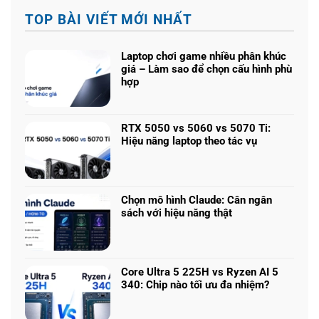
TOP BÀI VIẾT MỚI NHẤT
Laptop chơi game nhiều phân khúc
giá – Làm sao để chọn cấu hình phù
hợp
Không
có
bình
RTX 5050 vs 5060 vs 5070 Ti:
luận
Hiệu năng laptop theo tác vụ
ở
Không
Laptop
có
chơi
bình
game
luận
nhiều
Chọn mô hình Claude: Cân ngân
ở
phân
sách với hiệu năng thật
RTX
khúc
Không
5050
giá
có
vs
–
bình
5060
Làm
luận
vs
Core Ultra 5 225H vs Ryzen AI 5
sao
ở
5070
340: Chip nào tối ưu đa nhiệm?
để
Chọn
Ti:
Không
chọn
mô
Hiệu
có
cấu
hình