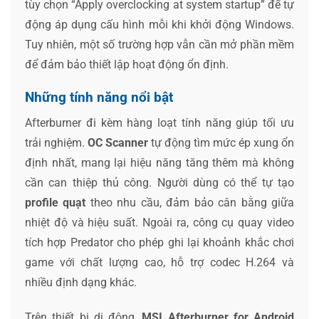
tùy chọn “Apply overclocking at system startup” để tự
động áp dụng cấu hình mỗi khi khởi động Windows.
Tuy nhiên, một số trường hợp vẫn cần mở phần mềm
để đảm bảo thiết lập hoạt động ổn định.
Những tính năng nổi bật
Afterburner đi kèm hàng loạt tính năng giúp tối ưu
trải nghiệm.
OC Scanner
tự động tìm mức ép xung ổn
định nhất, mang lại hiệu năng tăng thêm mà không
cần can thiệp thủ công. Người dùng có thể tự tạo
profile quạt
theo nhu cầu, đảm bảo cân bằng giữa
nhiệt độ và hiệu suất. Ngoài ra, công cụ quay video
tích hợp Predator cho phép ghi lại khoảnh khắc chơi
game với chất lượng cao, hỗ trợ codec H.264 và
nhiều định dạng khác.
Trên thiết bị di động,
MSI Afterburner for Android