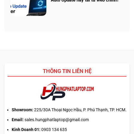
Prompt
AI
Không
AI:
5
có
Tạo
340:
bình
logo
Chip
luận
3D
nào
ở
từ
tối
Update
ảnh
ưu
driver
phẳng,
đa
laptop
không
nhiệm?
ASUS,
cần
HP:
biết
Auto
thiết
Update
kế
THÔNG TIN LIÊN HỆ
hay
tải
từ
web
chính?
Showroom:
225/30A Thoại Ngọc Hầu, P. Phú Thạnh, TP. HCM.
Email:
sales.hungphatlaptop@gmail.com
Kinh Doanh 01:
0903 134 635