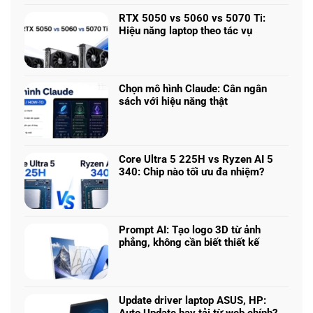
có
bình
RTX 5050 vs 5060 vs 5070 Ti:
luận
Hiệu năng laptop theo tác vụ
ở
Không
Laptop
có
chơi
bình
game
luận
nhiều
Chọn mô hình Claude: Cân ngân
ở
phân
sách với hiệu năng thật
RTX
khúc
Không
5050
giá
có
vs
–
bình
5060
Làm
luận
vs
Core Ultra 5 225H vs Ryzen AI 5
sao
ở
5070
340: Chip nào tối ưu đa nhiệm?
để
Chọn
Ti:
Không
chọn
mô
Hiệu
có
cấu
hình
năng
bình
hình
Claude:
laptop
luận
phù
Cân
Prompt AI: Tạo logo 3D từ ảnh
theo
ở
hợp
ngân
phẳng, không cần biết thiết kế
tác
Core
sách
Không
vụ
Ultra
với
có
5
hiệu
bình
225H
năng
luận
vs
Update driver laptop ASUS, HP:
thật
ở
Ryzen
Auto Update hay tải từ web chính?