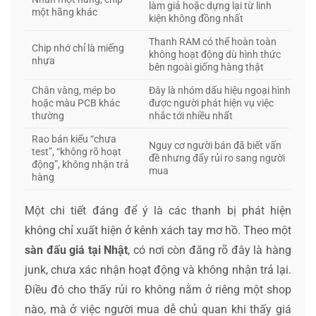
làm giả hoặc dựng lại từ linh
một hãng khác
kiện không đồng nhất
Thanh RAM có thể hoàn toàn
Chip nhớ chỉ là miếng
không hoạt động dù hình thức
nhựa
bên ngoài giống hàng thật
Chân vàng, mép bo
Đây là nhóm dấu hiệu ngoại hình
hoặc màu PCB khác
được người phát hiện vụ việc
thường
nhắc tới nhiều nhất
Rao bán kiểu “chưa
Nguy cơ người bán đã biết vấn
test”, “không rõ hoạt
đề nhưng đẩy rủi ro sang người
động”, không nhận trả
mua
hàng
Một chi tiết đáng để ý là các thanh bị phát hiện
không chỉ xuất hiện ở kênh xách tay mơ hồ. Theo một
sàn đấu giá tại Nhật
, có nơi còn đăng rõ đây là hàng
junk, chưa xác nhận hoạt động và không nhận trả lại.
Điều đó cho thấy rủi ro không nằm ở riêng một shop
nào, mà ở việc người mua dễ chủ quan khi thấy giá