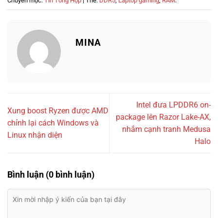
Chuyên mục:
Tin Tổng Hợp
| Thẻ:
DDR5
,
Laptop gaming
,
RAM
.
MINA
Intel đưa LPDDR6 on-
Xung boost Ryzen được AMD
package lên Razor Lake-AX,
chỉnh lại cách Windows và
nhắm cạnh tranh Medusa
Linux nhận diện
Halo
Bình luận (0 bình luận)