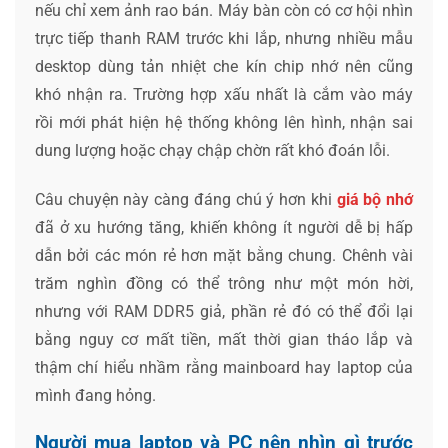
nếu chỉ xem ảnh rao bán. Máy bàn còn có cơ hội nhìn
trực tiếp thanh RAM trước khi lắp, nhưng nhiều mẫu
desktop dùng tản nhiệt che kín chip nhớ nên cũng
khó nhận ra. Trường hợp xấu nhất là cắm vào máy
rồi mới phát hiện hệ thống không lên hình, nhận sai
dung lượng hoặc chạy chập chờn rất khó đoán lỗi.
Câu chuyện này càng đáng chú ý hơn khi
giá bộ nhớ
đã ở xu hướng tăng, khiến không ít người dễ bị hấp
dẫn bởi các món rẻ hơn mặt bằng chung. Chênh vài
trăm nghìn đồng có thể trông như một món hời,
nhưng với RAM DDR5 giả, phần rẻ đó có thể đổi lại
bằng nguy cơ mất tiền, mất thời gian tháo lắp và
thậm chí hiểu nhầm rằng mainboard hay laptop của
mình đang hỏng.
Người mua laptop và PC nên nhìn gì trước