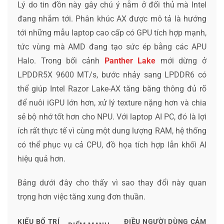
Lý do tin đồn này gây chú ý nằm ở đối thủ mà Intel
đang nhắm tới. Phân khúc AX được mô tả là hướng
tới những mẫu laptop cao cấp có GPU tích hợp mạnh,
tức vùng mà AMD đang tạo sức ép bằng các APU
Halo. Trong bối cảnh
Panther Lake
mới dừng ở
LPDDR5X 9600 MT/s, bước nhảy sang LPDDR6 có
thể giúp Intel Razor Lake-AX tăng băng thông đủ rõ
để nuôi iGPU lớn hơn, xử lý texture nặng hơn và chia
sẻ bộ nhớ tốt hơn cho NPU. Với laptop AI PC, đó là lợi
ích rất thực tế vì cùng một dung lượng RAM, hệ thống
có thể phục vụ cả CPU, đồ họa tích hợp lẫn khối AI
hiệu quả hơn.
Bảng dưới đây cho thấy vì sao thay đổi này quan
trọng hơn việc tăng xung đơn thuần.
KIỂU BỐ TRÍ
ĐIỀU NGƯỜI DÙNG CẢM