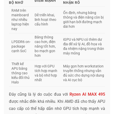
ĐIỂM MẠNH
BỘ NHỚ
NHẬN RÕ
RAM trên
Ổn định, nhưng băng
mainboard
Dễ triển khai,
thông và điện năng còn bị
như nhiều
linh hoạt theo
giới hạn bởi đường mạch
laptop hiện
cấu hình
dài hơn
nay
Băng thông
iGPU và NPU có thêm dư
LPDDR6 on-
cao hơn, điện
địa để xử lý AI, đồ họa và
package
năng tốt hơn,
đa nhiệm nặng trong thân
cạnh SoC
bo mạch gọn
máy mỏng
hơn
Thiết kế
Hợp với GPU
Máy gọn hơn workstation
APU băng
tích hợp mạnh
truyền thống nhưng vẫn
thông cao
và bộ nhớ hợp
đủ sức cho dựng nội dung
kiểu đối thủ
nhất
và AI cục bộ
Halo
Đây cũng là lý do cuộc đua với
Ryzen AI MAX 495
được nhắc đến khá nhiều. Khi AMD đã cho thấy APU
cao cấp có thể hấp dẫn nhờ GPU tích hợp mạnh và