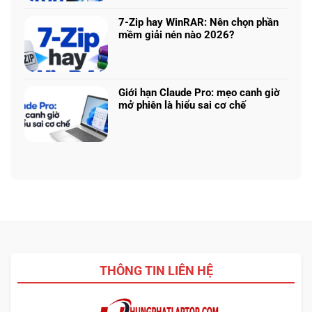
không
bình
nhiệm?
ASUS,
cần
luận
HP:
7-Zip hay WinRAR: Nên chọn phần
biết
ở
Auto
mềm giải nén nào 2026?
thiết
Thu
Update
Không
kế
cũ
hay
có
đổi
tải
bình
mới
từ
luận
laptop:
Giới hạn Claude Pro: mẹo canh giờ
web
ở
Máy
mở phiên là hiểu sai cơ chế
chính?
7-
cũ
Không
Zip
dễ
có
hay
chốt
bình
WinRAR:
nhưng
luận
Nên
bảo
ở
chọn
hành
Giới
phần
ra
hạn
mềm
sao?
Claude
giải
Pro:
nén
mẹo
nào
canh
2026?
giờ
THÔNG TIN LIÊN HỆ
mở
phiên
là
hiểu