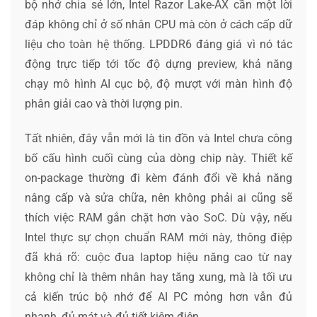
bộ nhớ chia sẻ lớn, Intel Razor Lake-AX cần một lời
đáp không chỉ ở số nhân CPU mà còn ở cách cấp dữ
liệu cho toàn hệ thống. LPDDR6 đáng giá vì nó tác
động trực tiếp tới tốc độ dựng preview, khả năng
chạy mô hình AI cục bộ, độ mượt với màn hình độ
phân giải cao và thời lượng pin.
Tất nhiên, đây vẫn mới là tin đồn và Intel chưa công
bố cấu hình cuối cùng của dòng chip này. Thiết kế
on-package thường đi kèm đánh đổi về khả năng
nâng cấp và sửa chữa, nên không phải ai cũng sẽ
thích việc RAM gắn chặt hơn vào SoC. Dù vậy, nếu
Intel thực sự chọn chuẩn RAM mới này, thông điệp
đã khá rõ: cuộc đua laptop hiệu năng cao từ nay
không chỉ là thêm nhân hay tăng xung, mà là tối ưu
cả kiến trúc bộ nhớ để AI PC mỏng hơn vẫn đủ
nhanh, đủ mát và đủ tiết kiệm điện.