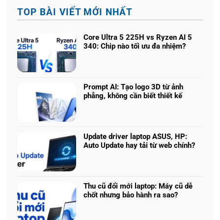
TOP BÀI VIẾT MỚI NHẤT
Core Ultra 5 225H vs Ryzen AI 5
340: Chip nào tối ưu đa nhiệm?
Không
có
bình
luận
Prompt AI: Tạo logo 3D từ ảnh
ở
phẳng, không cần biết thiết kế
Core
Không
Ultra
có
5
bình
225H
luận
vs
Update driver laptop ASUS, HP:
ở
Ryzen
Auto Update hay tải từ web chính?
Prompt
AI
Không
AI:
5
có
Tạo
340:
bình
logo
Chip
luận
3D
Thu cũ đổi mới laptop: Máy cũ dễ
nào
ở
từ
chốt nhưng bảo hành ra sao?
tối
Update
ảnh
Không
ưu
driver
phẳng,
có
đa
laptop