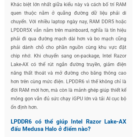
Khác biệt lớn nhất giữa kiểu này và cách bố trí RAM
quen thuộc nằm ở quãng đường dữ liệu phải di
chuyển. Với nhiều laptop ngày nay, RAM DDR5 hoặc
LPDDR5X vẫn nằm trên mainboard, nghĩa là tín hiệu
phải đi qua đường mạch dài hơn và bo mạch cũng
phải dành chỗ cho phần nguồn cùng khu vực đặt
chip nhớ. Khi chuyển sang on-package, Intel Razor
Lake-AX có thể rút ngắn đường truyền, giảm điện
năng thất thoát và mở đường cho băng thông cao
hơn trên cùng mức điện. LPDDR6 vì thế không chỉ là
đời RAM mới hơn, mà còn là mảnh ghép giúp thiết kế
mỏng gọn vẫn đủ sức chạy iGPU lớn và tải AI cục bộ
ổn định hơn.
LPDDR6 có thể giúp Intel Razor Lake-AX
đấu Medusa Halo ở điểm nào?