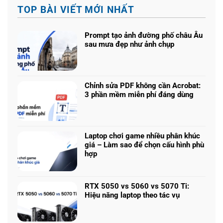
TOP BÀI VIẾT MỚI NHẤT
Prompt tạo ảnh đường phố châu Âu
sau mưa đẹp như ảnh chụp
Không
có
bình
luận
Chỉnh sửa PDF không cần Acrobat:
ở
3 phần mềm miễn phí đáng dùng
Prompt
Không
tạo
có
ảnh
bình
đường
luận
phố
Laptop chơi game nhiều phân khúc
ở
châu
giá – Làm sao để chọn cấu hình phù
Chỉnh
Âu
hợp
sửa
sau
Không
PDF
mưa
có
không
đẹp
bình
cần
RTX 5050 vs 5060 vs 5070 Ti:
như
luận
Acrobat:
Hiệu năng laptop theo tác vụ
ảnh
ở
3
Không
chụp
Laptop
phần
có
chơi
mềm