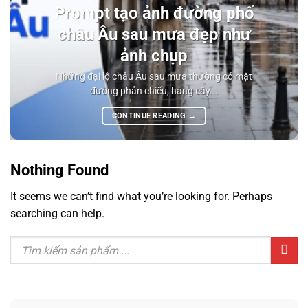
Prompt tạo ảnh đường phố
châu Âu sau mưa đẹp như
ảnh chụp
Những đại lộ châu Âu sau mưa thường có mặt
đường phản chiếu, hàng cây...
CONTINUE READING
→
Nothing Found
It seems we can’t find what you’re looking for. Perhaps
searching can help.