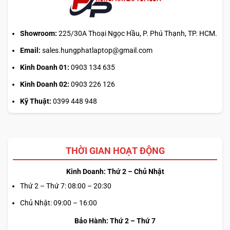
tối
ưu
đa
nhiệm?
Showroom:
225/30A Thoại Ngọc Hầu, P. Phú Thạnh, TP. HCM.
Email:
sales.hungphatlaptop@gmail.com
Kinh Doanh 01:
0903 134 635
Kinh Doanh 02:
0903 226 126
Kỹ Thuật:
0399 448 948
THỜI GIAN HOẠT ĐỘNG
Kinh Doanh: Thứ 2 – Chủ Nhật
Thứ 2 – Thứ 7: 08:00 – 20:30
Chủ Nhật: 09:00 – 16:00
Bảo Hành: Thứ 2 – Thứ 7