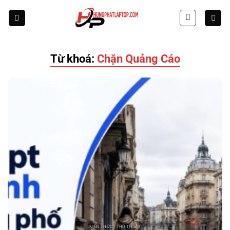
Skip
to
content
Từ khoá:
Chặn Quảng Cáo
KIẾN THỨC - THỦ THUẬT