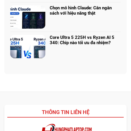
bình
game
miễn
luận
nhiều
Chọn mô hình Claude: Cân ngân
phí
ở
phân
sách với hiệu năng thật
đáng
RTX
khúc
Không
dùng
5050
giá
có
vs
–
bình
5060
Làm
luận
vs
Core Ultra 5 225H vs Ryzen AI 5
sao
ở
5070
340: Chip nào tối ưu đa nhiệm?
để
Chọn
Ti:
Không
chọn
mô
Hiệu
có
cấu
hình
năng
bình
hình
Claude:
laptop
luận
phù
Cân
theo
ở
hợp
ngân
tác
Core
sách
vụ
Ultra
với
5
hiệu
225H
năng
vs
thật
Ryzen
AI
THÔNG TIN LIÊN HỆ
5
340:
Chip
nào