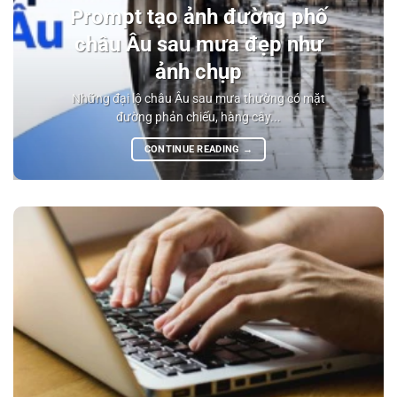
Prompt tạo ảnh đường phố
châu Âu sau mưa đẹp như
ảnh chụp
Những đại lộ châu Âu sau mưa thường có mặt
đường phản chiếu, hàng cây...
CONTINUE READING
→