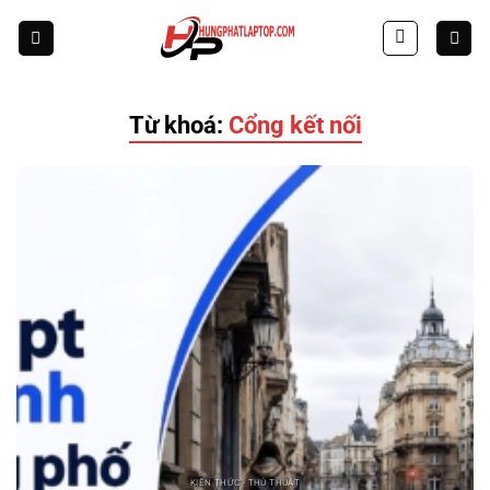
Skip
to
content
Từ khoá:
Cổng kết nối
KIẾN THỨC - THỦ THUẬT