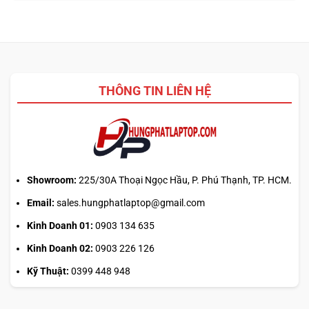
tác
Core
sách
vụ
Ultra
với
5
hiệu
225H
năng
vs
thật
Ryzen
AI
THÔNG TIN LIÊN HỆ
5
340:
Chip
nào
tối
ưu
đa
nhiệm?
Showroom:
225/30A Thoại Ngọc Hầu, P. Phú Thạnh, TP. HCM.
Email:
sales.hungphatlaptop@gmail.com
Kinh Doanh 01:
0903 134 635
Kinh Doanh 02:
0903 226 126
Kỹ Thuật:
0399 448 948