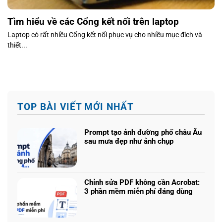
Tìm hiểu về các Cổng kết nối trên laptop
Laptop có rất nhiều Cổng kết nối phục vụ cho nhiều mục đích và
thiết...
TOP BÀI VIẾT MỚI NHẤT
Prompt tạo ảnh đường phố châu Âu
sau mưa đẹp như ảnh chụp
Không
có
bình
luận
Chỉnh sửa PDF không cần Acrobat:
ở
3 phần mềm miễn phí đáng dùng
Prompt
Không
tạo
có
ảnh
bình