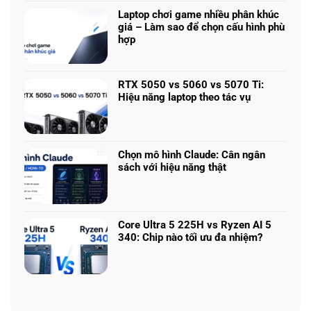
đường
luận
phố
Laptop chơi game nhiều phân khúc
ở
châu
giá – Làm sao để chọn cấu hình phù
Chỉnh
Âu
hợp
sửa
sau
Không
PDF
mưa
có
không
đẹp
bình
cần
RTX 5050 vs 5060 vs 5070 Ti:
như
luận
Acrobat:
Hiệu năng laptop theo tác vụ
ảnh
ở
3
Không
chụp
Laptop
phần
có
chơi
mềm
bình
game
miễn
luận
nhiều
Chọn mô hình Claude: Cân ngân
phí
ở
phân
sách với hiệu năng thật
đáng
RTX
khúc
Không
dùng
5050
giá
có
vs
–
bình
5060
Làm
luận
vs
Core Ultra 5 225H vs Ryzen AI 5
sao
ở
5070
340: Chip nào tối ưu đa nhiệm?
để
Chọn
Ti:
Không
chọn
mô
Hiệu
có
cấu
hình
năng
bình
hình
Claude:
laptop
luận
phù
Cân
theo
ở
hợp
ngân