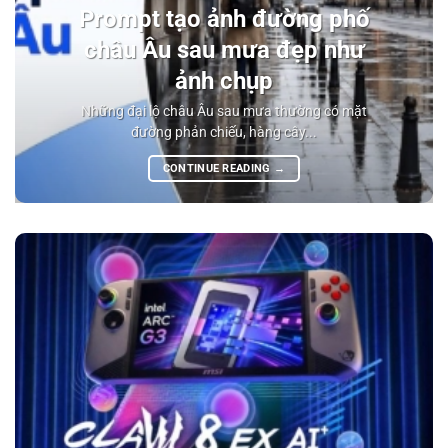
Prompt tạo ảnh đường phố
châu Âu sau mưa đẹp như
ảnh chụp
Những đại lộ châu Âu sau mưa thường có mặt
đường phản chiếu, hàng cây...
CONTINUE READING
→