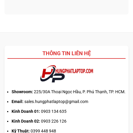
bình
logo
Chip
luận
3D
nào
ở
từ
tối
Update
ảnh
ưu
driver
phẳng,
đa
laptop
không
nhiệm?
ASUS,
cần
HP:
biết
Auto
thiết
Update
kế
THÔNG TIN LIÊN HỆ
hay
tải
từ
web
chính?
Showroom:
225/30A Thoại Ngọc Hầu, P. Phú Thạnh, TP. HCM.
Email:
sales.hungphatlaptop@gmail.com
Kinh Doanh 01:
0903 134 635
Kinh Doanh 02:
0903 226 126
Kỹ Thuật:
0399 448 948