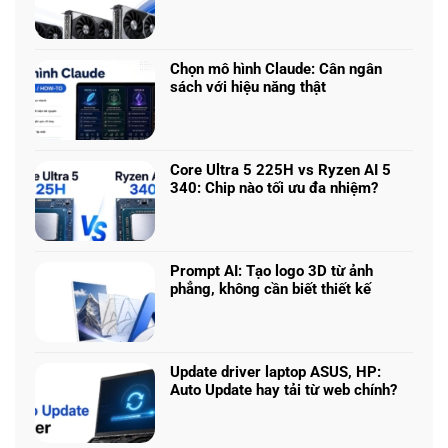
Không
Laptop
có
chơi
bình
game
luận
nhiều
Chọn mô hình Claude: Cân ngân
ở
phân
sách với hiệu năng thật
RTX
khúc
Không
5050
giá
có
vs
–
bình
5060
Làm
luận
vs
Core Ultra 5 225H vs Ryzen AI 5
sao
ở
5070
340: Chip nào tối ưu đa nhiệm?
để
Chọn
Ti:
Không
chọn
mô
Hiệu
có
cấu
hình
năng
bình
hình
Claude:
laptop
luận
phù
Cân
Prompt AI: Tạo logo 3D từ ảnh
theo
ở
hợp
ngân
phẳng, không cần biết thiết kế
tác
Core
sách
Không
vụ
Ultra
với
có
5
hiệu
bình
225H
năng
luận
vs
Update driver laptop ASUS, HP:
thật
ở
Ryzen
Auto Update hay tải từ web chính?
Prompt
AI
Không
AI:
5
có
Tạo
340: