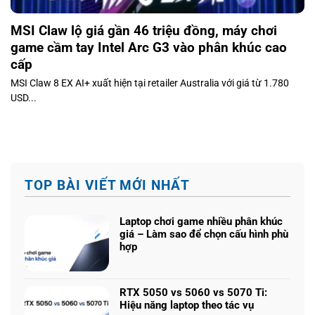
MSI Claw lộ giá gần 46 triệu đồng, máy chơi
game cầm tay Intel Arc G3 vào phân khúc cao
cấp
MSI Claw 8 EX AI+ xuất hiện tại retailer Australia với giá từ 1.780
USD...
TOP BÀI VIẾT MỚI NHẤT
Laptop chơi game nhiều phân khúc
giá – Làm sao để chọn cấu hình phù
hợp
Không
có
bình
RTX 5050 vs 5060 vs 5070 Ti:
luận
Hiệu năng laptop theo tác vụ
ở