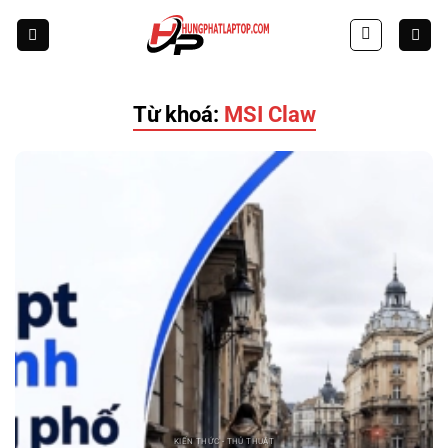
Skip
to
content
Từ khoá:
MSI Claw
KIẾN THỨC - THỦ THUẬT