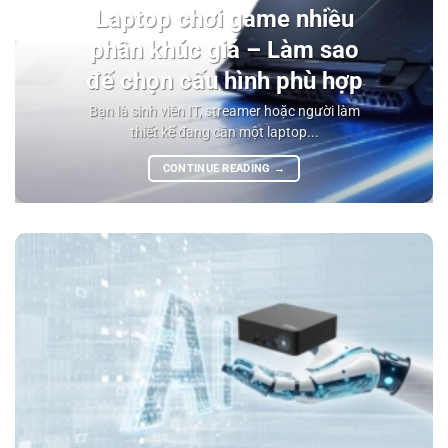
Laptop chơi game nhiều
phân khúc giá – Làm sao
để chọn cấu hình phù hợp
Bạn là sinh viên IT, streamer hoặc người làm
thiết kế đang cần một laptop...
CONTINUE READING
→