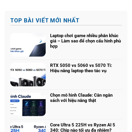
TOP BÀI VIẾT MỚI NHẤT
Laptop chơi game nhiều phân khúc
giá – Làm sao để chọn cấu hình phù
hợp
Không
có
bình
RTX 5050 vs 5060 vs 5070 Ti:
luận
Hiệu năng laptop theo tác vụ
ở
Không
Laptop
có
chơi
bình
game
luận
nhiều
Chọn mô hình Claude: Cân ngân
ở
phân
sách với hiệu năng thật
RTX
khúc
Không
5050
giá
có
vs
–
bình
5060
Làm
luận
vs
Core Ultra 5 225H vs Ryzen AI 5
sao
ở
5070
340: Chip nào tối ưu đa nhiệm?