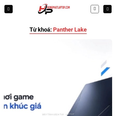
Skip
to
content
Từ khoá:
Panther Lake
MÁY TÍNH XÁCH TAY - LAPTOP