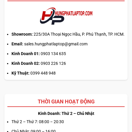
tải
từ
web
chính?
Showroom:
225/30A Thoại Ngọc Hầu, P. Phú Thạnh, TP. HCM.
Email:
sales.hungphatlaptop@gmail.com
Kinh Doanh 01:
0903 134 635
Kinh Doanh 02:
0903 226 126
Kỹ Thuật:
0399 448 948
THỜI GIAN HOẠT ĐỘNG
Kinh Doanh: Thứ 2 – Chủ Nhật
Thứ 2 – Thứ 7: 08:00 – 20:30
Chủ Nhật: 09:00 – 16:00