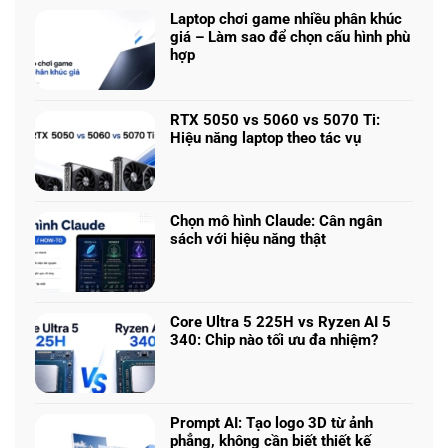
Laptop chơi game nhiều phân khúc
giá – Làm sao để chọn cấu hình phù
hợp
Không
có
bình
RTX 5050 vs 5060 vs 5070 Ti:
luận
Hiệu năng laptop theo tác vụ
ở
Không
Laptop
có
chơi
bình
game
luận
nhiều
Chọn mô hình Claude: Cân ngân
ở
phân
sách với hiệu năng thật
RTX
khúc
Không
5050
giá
có
vs
–
bình
5060
Làm
luận
vs
Core Ultra 5 225H vs Ryzen AI 5
sao
ở
5070
340: Chip nào tối ưu đa nhiệm?
để
Chọn
Ti:
Không
chọn
mô
Hiệu
có
cấu
hình
năng
bình
hình
Claude:
laptop
luận
phù
Cân
Prompt AI: Tạo logo 3D từ ảnh
theo
ở
hợp
ngân
phẳng, không cần biết thiết kế
tác