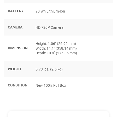
TỚI RTX 4080
BATTERY
90 Wh Lithium-Ion
Đứng vững trên thị trường laptop gaming,
Acer Predator
Helios 16 2024
mang đến sức mạnh xử lý vượt trội nhờ
CAMERA
HD 720P Camera
vào bộ vi xử lý Intel Core i9-14900HX thế hệ 14. Đây là một
trong những CPU mạnh mẽ nhất hiện nay, cho phép chạy
mượt mà tất cả các game AAA ở cấu hình cao.
Height: 1.06″ (26.92 mm)
DIMENSION
Width: 14.1″ (358.14 mm)
Depth: 10.9″ (276.86 mm)
WEIGHT
5.73 lbs. (2.6 kg)
CONDITION
New 100% Full Box