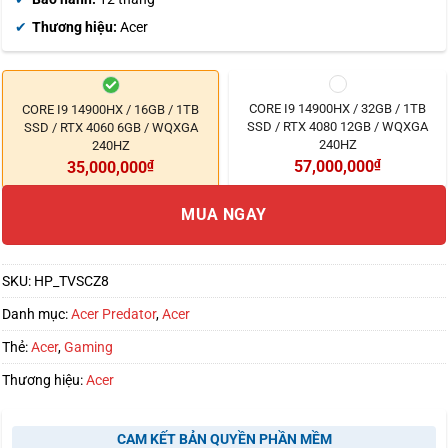
Thương hiệu:
Acer
CORE I9 14900HX / 32GB / 1TB
CORE I9 14900HX / 16GB / 1TB
SSD / RTX 4080 12GB / WQXGA
SSD / RTX 4060 6GB / WQXGA
240HZ
240HZ
57,000,000
₫
35,000,000
₫
MUA NGAY
SKU:
HP_TVSCZ8
Danh mục:
Acer Predator
,
Acer
Thẻ:
Acer
,
Gaming
Thương hiệu:
Acer
CAM KẾT BẢN QUYỀN PHẦN MỀM