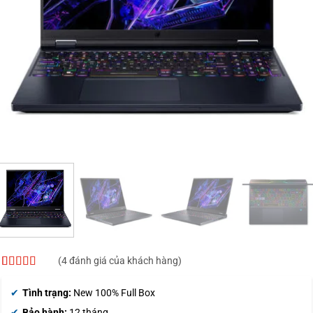
(
4
đánh giá của khách hàng)
4.75
4
trên 5
dựa trên
Tình trạng:
New 100% Full Box
đánh giá
Bảo hành:
12 tháng