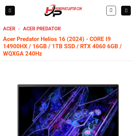
Skip
to
content
ACER
»
ACER PREDATOR
Acer Predator Helios 16 (2024)
- CORE I9
14900HX / 16GB / 1TB SSD / RTX 4060 6GB /
WQXGA 240Hz