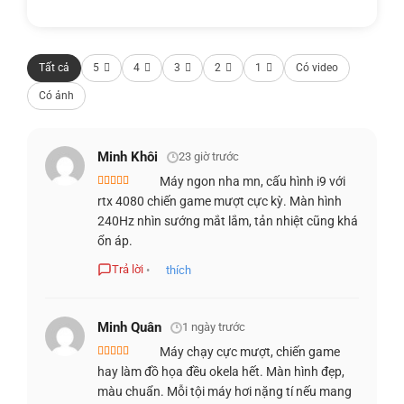
Tất cả
5
4
3
2
1
Có video
Có ảnh
Minh Khôi
23 giờ trước
Máy ngon nha mn, cấu hình i9 với
Được xếp
rtx 4080 chiến game mượt cực kỳ. Màn hình
LỢI ÍCH KHI CHƠI GAME
hạng
5
5 sao
240Hz nhìn sướng mắt lắm, tản nhiệt cũng khá
ổn áp.
Sự kết hợp giữa CPU và GPU mạnh mẽ không chỉ giúp chơi
game mượt mà mà còn nâng cao trải nghiệm giải trí. Các
Trả lời
•
thích
game thủ sẽ được trải nghiệm những tựa game yêu thích
với chất lượng hình ảnh tuyệt vời mà không lo về vấn đề
Minh Quân
1 ngày trước
hiệu suất, từ đó tập trung hoàn toàn vào cuộc chơi và
Máy chạy cực mượt, chiến game
chiến thắng.
Được xếp
hay làm đồ họa đều okela hết. Màn hình đẹp,
hạng
4
5
sao
màu chuẩn. Mỗi tội máy hơi nặng tí nếu mang
MÀN HÌNH
PREDATOR HELIOS 16 INCH