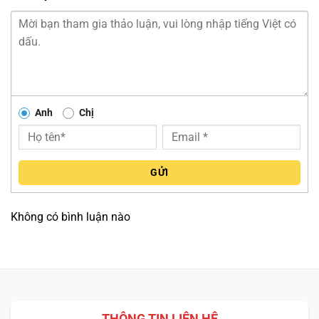
ĐỘ SÁNG VÀ GAM MÀU XUẤT SẮC
Màn hình của
Acer Predator Helios 16 inch 2024
đạt độ
sáng lên tới 1000 nits, giúp hình ảnh hiện lên rõ ràng ngay
Anh
Chị
cả dưới ánh sáng mạnh. Chất lượng màu sắc đạt DCI-P3
100%, tạo trải nghiệm hình ảnh sống động, chân thực, làm
nổi bật từng chi tiết nhỏ trong game.
GỬI
TẦN SỐ QUÉT 240HZ
Không có bình luận nào
Tần số quét 240Hz giúp giảm thiểu độ trễ, mang lại cảm
giác mượt mà trong từng chuyển động. Trong các trò chơi
hành động nhanh, điều này cực kỳ quan trọng vì nó giúp
game thủ phản xạ nhanh hơn và có lợi thế hơn so với đối
thủ. Nhờ vậy, bạn có thể dễ dàng theo dõi mọi thay đổi
THÔNG TIN LIÊN HỆ
trong môi trường game và thay đổi chiến thuật kịp thời.