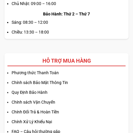
trong điều kiện tải nặng.
Chủ Nhật: 09:00 – 16:00
Bảo Hành: Thứ 2 – Thứ 7
Sáng: 08:30 – 12:00
Chiều: 13:30 – 18:00
HỖ TRỢ MUA HÀNG
Phương thức Thanh Toán
Chính sách Bảo Mật Thông Tin
CÔNG NGHỆ TẢN NHIỆT TIÊN TIẾN
Quy Định Bảo Hành
Chính sách Vận Chuyển
Hệ thống tản nhiệt của
Acer Predator Helios 16 inch 2024
sử dụng công nghệ AeroBlade 3D thế hệ 5, giúp tăng
Chính Đổi Trả & Hoàn Tiền
cường lưu thông không khí bên trong máy. Điều này quan
Chính Xử Lý Khiếu Nại
trọng không chỉ để bảo vệ linh kiện mà còn giữ cho hiệu
FAQ – Câu hỏi thường gặp
suất hoạt động ở mức tối ưu.