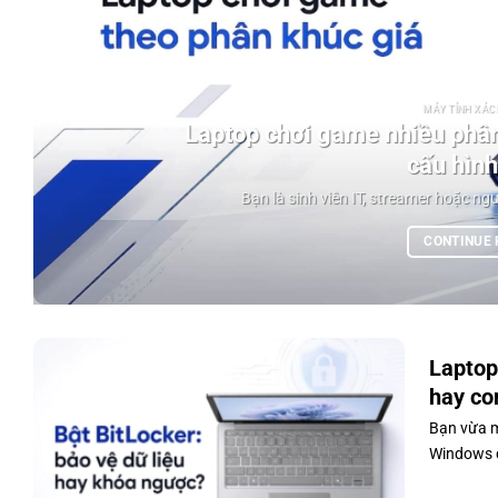
MÁY TÍNH XÁCH
Laptop chơi game nhiều phân
cấu hình
Bạn là sinh viên IT, streamer hoặc ngư
CONTINUE
Laptop
hay co
Bạn vừa m
Windows c