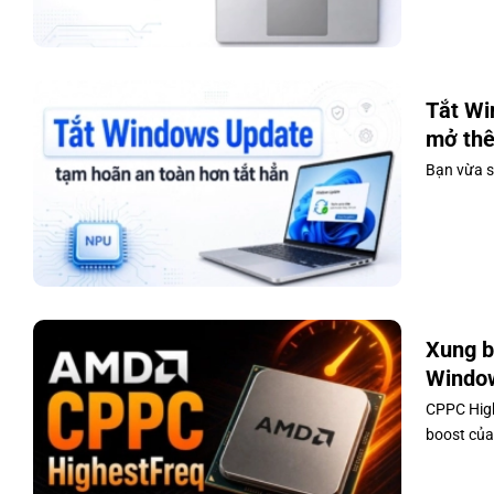
Tắt Wi
mở thê
Bạn vừa s
Xung b
Window
CPPC High
boost của