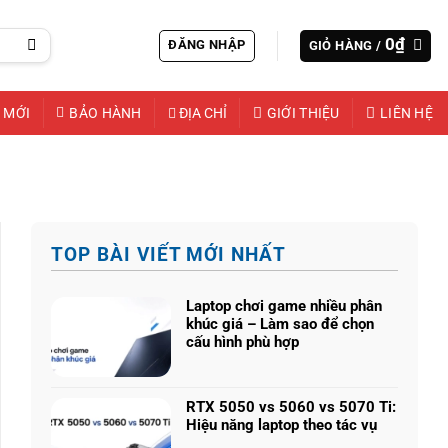
0
₫
ĐĂNG NHẬP
GIỎ HÀNG /
 MỚI
BẢO HÀNH
ĐỊA CHỈ
GIỚI THIỆU
LIÊN HỆ
TOP BÀI VIẾT MỚI NHẤT
Laptop chơi game nhiều phân
khúc giá – Làm sao để chọn
cấu hình phù hợp
Không
có
bình
RTX 5050 vs 5060 vs 5070 Ti:
luận
Hiệu năng laptop theo tác vụ
ở