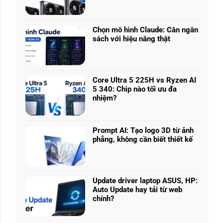
Không
Laptop
có
chơi
bình
game
luận
nhiều
Chọn mô hình Claude: Cân ngân
ở
phân
sách với hiệu năng thật
RTX
khúc
Không
5050
giá
có
vs
MÁY TÍNH XÁCH TAY - LAPT
–
bình
5060
RTX 5050 vs 5060 vs 5070 Ti: Hiệu 
Làm
luận
vs
Core Ultra 5 225H vs Ryzen AI
sao
ở
5070
5 340: Chip nào tối ưu đa
RTX 5070 mạnh hơn nhưng chưa chắc đáng tiền vớ
để
Chọn
Ti:
nhiệm?
chọn
mô
Hiệu
CONTINUE READING
Không
cấu
hình
năng
có
hình
Claude:
laptop
bình
phù
Cân
Prompt AI: Tạo logo 3D từ ảnh
theo
luận
hợp
ngân
phẳng, không cần biết thiết kế
tác
ở
sách
Không
vụ
Core
với
có
Ultra
hiệu
bình
5
năng
luận
225H
Update driver laptop ASUS, HP:
thật
ở
vs
Auto Update hay tải từ web
Prompt
Ryzen
chính?
AI:
AI
Không
Tạo
5
có
logo