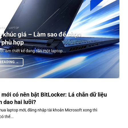
 TAY - LAPTOP
 khúc giá – Làm sao để chọn
 phù hợp
ời làm thiết kế đang cần một laptop...
 READING
→
 mới có nên bật BitLocker: Lá chắn dữ liệu
n dao hai lưỡi?
ua laptop mới, đăng nhập tài khoản Microsoft xong thì
ó thể...