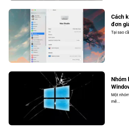
Cách k
đơn gi
Tại sao cầ
Nhóm h
Window
Một nhóm 
mẽ...