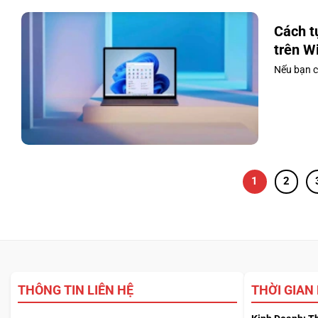
Cách t
trên W
Nếu bạn c
1
2
THÔNG TIN LIÊN HỆ
THỜI GIAN