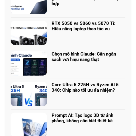
hợp
Không
có
bình
RTX 5050 vs 5060 vs 5070 Ti:
luận
Hiệu năng laptop theo tác vụ
ở
Không
Laptop
có
chơi
bình
game
luận
nhiều
Chọn mô hình Claude: Cân ngân
ở
phân
sách với hiệu năng thật
RTX
khúc
Không
5050
giá
có
vs
–
bình
5060
Làm
luận
vs
Core Ultra 5 225H vs Ryzen AI 5
sao
ở
5070
340: Chip nào tối ưu đa nhiệm?
để
Chọn
Ti:
Không
chọn
mô
Hiệu
có
cấu
hình
năng
bình
hình
Claude:
laptop
luận
phù
Cân
Prompt AI: Tạo logo 3D từ ảnh
theo
ở
hợp
ngân
phẳng, không cần biết thiết kế
tác
Core
sách
Không
vụ
Ultra
với
có
5