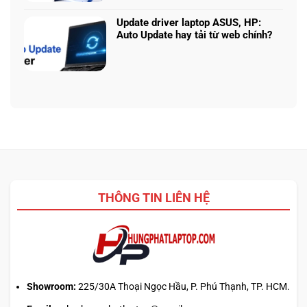
hiệu
bình
225H
năng
luận
vs
Update driver laptop ASUS, HP:
thật
ở
Ryzen
Auto Update hay tải từ web chính?
Prompt
AI
Không
AI:
5
có
Tạo
340:
bình
logo
Chip
luận
3D
nào
ở
từ
tối
Update
ảnh
ưu
driver
phẳng,
đa
laptop
không
nhiệm?
ASUS,
cần
HP:
biết
Auto
thiết
Update
kế
THÔNG TIN LIÊN HỆ
hay
tải
từ
web
chính?
Showroom:
225/30A Thoại Ngọc Hầu, P. Phú Thạnh, TP. HCM.