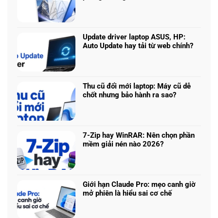
Core
Không
Ultra
có
5
bình
225H
luận
vs
Update driver laptop ASUS, HP:
ở
Ryzen
Auto Update hay tải từ web chính?
Prompt
AI
Không
AI:
5
có
Tạo
340:
bình
logo
Chip
luận
3D
Thu cũ đổi mới laptop: Máy cũ dễ
nào
ở
từ
chốt nhưng bảo hành ra sao?
tối
Update
ảnh
Không
ưu
driver
phẳng,
có
đa
laptop
không
bình
nhiệm?
ASUS,
cần
luận
HP:
7-Zip hay WinRAR: Nên chọn phần
biết
ở
Auto
mềm giải nén nào 2026?
thiết
Thu
Update
Không
kế
cũ
hay
có
đổi
tải
bình
mới
từ
luận
laptop:
Giới hạn Claude Pro: mẹo canh giờ
web
ở
Máy
mở phiên là hiểu sai cơ chế
chính?
7-
cũ
Không
Zip
dễ
có
hay