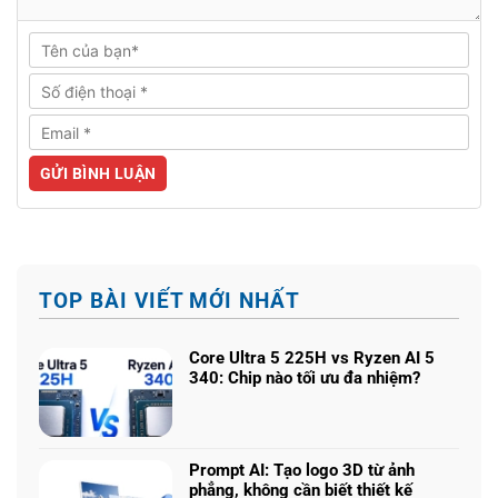
TOP BÀI VIẾT MỚI NHẤT
Core Ultra 5 225H vs Ryzen AI 5
340: Chip nào tối ưu đa nhiệm?
Không
có
bình
luận
Prompt AI: Tạo logo 3D từ ảnh
ở
phẳng, không cần biết thiết kế