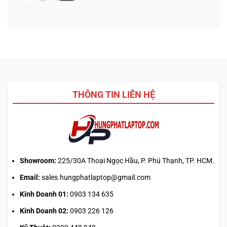
chốt
bình
WinRAR:
nhưng
luận
Nên
bảo
ở
chọn
hành
Giới
phần
ra
hạn
mềm
sao?
Claude
giải
Pro:
nén
mẹo
nào
canh
2026?
giờ
THÔNG TIN LIÊN HỆ
mở
phiên
là
hiểu
sai
cơ
chế
Showroom:
225/30A Thoại Ngọc Hầu, P. Phú Thạnh, TP. HCM.
Email:
sales.hungphatlaptop@gmail.com
Kinh Doanh 01:
0903 134 635
Kinh Doanh 02:
0903 226 126