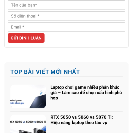
TOP BÀI VIẾT MỚI NHẤT
Laptop chơi game nhiều phân khúc
giá – Làm sao để chọn cấu hình phù
hợp
Không
có
bình
RTX 5050 vs 5060 vs 5070 Ti:
luận
Hiệu năng laptop theo tác vụ
ở
Không
Laptop