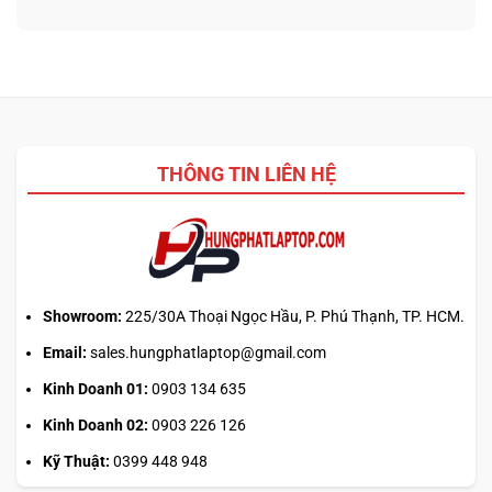
3D
nào
ở
từ
tối
Update
ảnh
ưu
driver
phẳng,
đa
laptop
không
nhiệm?
ASUS,
cần
HP:
biết
Auto
thiết
Update
kế
THÔNG TIN LIÊN HỆ
hay
tải
từ
web
chính?
Showroom:
225/30A Thoại Ngọc Hầu, P. Phú Thạnh, TP. HCM.
Email:
sales.hungphatlaptop@gmail.com
Kinh Doanh 01:
0903 134 635
Kinh Doanh 02:
0903 226 126
Kỹ Thuật:
0399 448 948