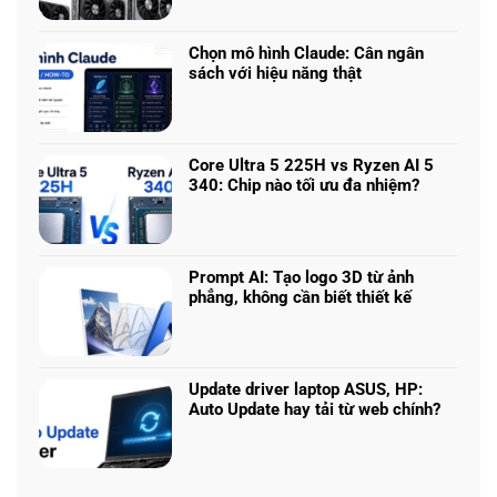
có
chơi
bình
game
luận
nhiều
Chọn mô hình Claude: Cân ngân
ở
phân
sách với hiệu năng thật
RTX
khúc
Không
5050
giá
có
vs
–
bình
5060
Làm
luận
vs
Core Ultra 5 225H vs Ryzen AI 5
sao
ở
5070
340: Chip nào tối ưu đa nhiệm?
để
Chọn
Ti:
Không
chọn
mô
Hiệu
có
cấu
hình
năng
bình
hình
Claude:
laptop
luận
phù
Cân
Prompt AI: Tạo logo 3D từ ảnh
theo
ở
hợp
ngân
phẳng, không cần biết thiết kế
tác
Core
sách
Không
vụ
Ultra
với
có
5
hiệu
bình
225H
năng
luận
vs
Update driver laptop ASUS, HP:
thật
ở
Ryzen
Auto Update hay tải từ web chính?
Prompt
AI
Không
AI:
5
có
Tạo
340:
bình
logo
Chip
luận