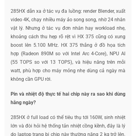
285HX dẫn xa ở tác vụ đa luồng: render Blender, xuất
video 4K, chạy nhiều máy ảo song song, nhờ 24 nhân
vật lý. Nhưng ở tác vụ đơn nhân hay workload nhẹ,
khoảng cách thu hẹp rõ rệt vì HX 375 cũng có xung
boost lên 5.100 MHz. HX 375 thắng ở đồ họa tích
hợp (Radeon 890M so với Intel Arc 4-Core), NPU AI
(55 TOPS so với 13 TOPS), và hiệu năng trên mỗi
watt, phù hợp cho máy mỏng nhẹ dùng cả ngày mà
không cần GPU rời.
Pin và nhiệt độ thực tế hai chip này ra sao khi dùng
hằng ngày?
285HX ở full load có thể tiêu thụ tới 160W, sinh nhiệt
lớn và đòi hỏi hệ thống tản nhiệt cồng kềnh, đây là lý
do laptop trang bị chip này thường nặng 2 kg trở lên.