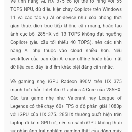
Về tính năng AI, HX 375 có lợi thế rõ ràng với 55
TOPS NPU, đủ điều kiện chạy Copilot+ trên Windows
11 và các tác vụ AI on-device như xóa phông thời
gian thực, dịch trực tiếp không cần mạng, hoặc tạo
ảnh cục bộ. 285HX với 13 TOPS không đạt ngưỡng
Copilot+ (yêu cầu tối thiểu 40 TOPS), nên các tính
năng AI phụ thuộc vào cloud nhiều hơn. Nếu
workflow của bạn cần AI chạy offline hoặc bảo mật
dữ liệu cao, đây là điểm khác biệt đáng cân nhắc.
Về gaming nhẹ, iGPU Radeon 890M trên HX 375
mạnh hơn hẳn Intel Arc Graphics 4-Core của 285HX.
Các tựa game nhẹ như Valorant hay League of
Legends có thể chạy 60+ FPS ở độ phân giải 1080p
với iGPU của HX 375. 285HX thường xuất hiện trên
laptop đi kèm GPU rời, nên so sánh iGPU không thực
sự phản ánh trải nghiệm gaming thật của dòng máy