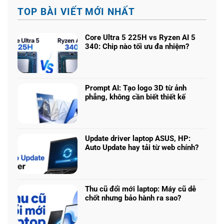
TOP BÀI VIẾT MỚI NHẤT
Core Ultra 5 225H vs Ryzen AI 5
340: Chip nào tối ưu đa nhiệm?
Không
có
bình
luận
Prompt AI: Tạo logo 3D từ ảnh
ở
phẳng, không cần biết thiết kế
Core
Không
Ultra
có
5
bình
225H
luận
vs
Update driver laptop ASUS, HP:
ở
Ryzen
Auto Update hay tải từ web chính?
Prompt
AI
Không
AI:
5
có
Tạo
340:
bình
logo
Chip
luận
3D
Thu cũ đổi mới laptop: Máy cũ dễ
nào
ở
từ
chốt nhưng bảo hành ra sao?
tối
Update
ảnh
Không
ưu
driver
phẳng,
có
đa
laptop