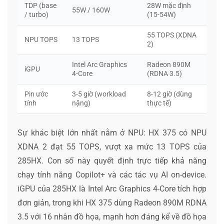
TDP (base
28W mặc định
55W / 160W
/ turbo)
(15-54W)
55 TOPS (XDNA
NPU TOPS
13 TOPS
2)
Intel Arc Graphics
Radeon 890M
iGPU
4-Core
(RDNA 3.5)
Pin ước
3-5 giờ (workload
8-12 giờ (dùng
tính
nặng)
thực tế)
Sự khác biệt lớn nhất nằm ở NPU: HX 375 có NPU
XDNA 2 đạt 55 TOPS, vượt xa mức 13 TOPS của
285HX. Con số này quyết định trực tiếp khả năng
chạy tính năng Copilot+ và các tác vụ AI on-device.
iGPU của 285HX là Intel Arc Graphics 4-Core tích hợp
đơn giản, trong khi HX 375 dùng Radeon 890M RDNA
3.5 với 16 nhân đồ họa, mạnh hơn đáng kể về đồ họa