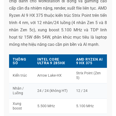
chip dành cho workstation di động và gaming cao
cấp cần đa nhiệm nặng, render, xuất file liên tục. AMD
Ryzen AI 9 HX 375 thuộc kiến trúc Strix Point trên tiến
trình 4 nm, với 12 nhân/24 luồng (4 nhân Zen 5 và 8
nhân Zen 5c), xung boost 5.100 MHz và TDP linh
hoạt từ 15W đến 54W, phân khúc mục tiêu là laptop
mỏng nhẹ hiệu năng cao cần pin bền và AI mạnh.
THÔNG
INTEL CORE
AMD RYZEN AI
SỐ
ULTRA 9 285HX
9 HX 375
Strix Point (Zen
Kiến trúc
Arrow Lake-HX
5)
Nhân /
24 / 24 (không HT)
12 / 24
Luồng
Xung
5.500 MHz
5.100 MHz
boost