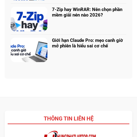
không
bình
nhiệm?
ASUS,
cần
luận
HP:
7-Zip hay WinRAR: Nên chọn phần
biết
ở
Auto
mềm giải nén nào 2026?
thiết
Thu
Update
Không
kế
cũ
hay
có
đổi
tải
bình
mới
từ
luận
laptop:
Giới hạn Claude Pro: mẹo canh giờ
web
ở
Máy
mở phiên là hiểu sai cơ chế
chính?
7-
cũ
Không
Zip
dễ
có
hay
chốt
bình
WinRAR:
nhưng
luận
Nên
bảo
ở
chọn
hành
Giới
phần
ra
hạn
mềm
sao?
Claude
giải
Pro:
nén
mẹo
nào
canh
2026?
giờ
THÔNG TIN LIÊN HỆ
mở
phiên
là
hiểu