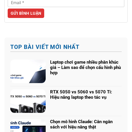
TOP BÀI VIẾT MỚI NHẤT
Laptop chơi game nhiều phân khúc
giá – Làm sao để chọn cấu hình phù
hợp
Không
có
bình
RTX 5050 vs 5060 vs 5070 Ti:
luận
Hiệu năng laptop theo tác vụ
ở
Không
Laptop
có
chơi
bình
game
luận
nhiều
Chọn mô hình Claude: Cân ngân
ở
phân
sách với hiệu năng thật
RTX