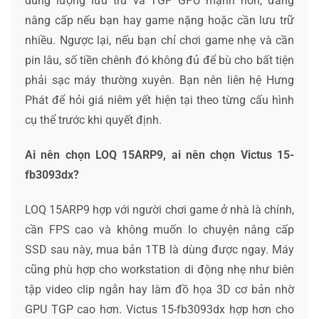
dung lượng lưu trữ và TGP GPU mạnh hơn, đáng
nâng cấp nếu bạn hay game nặng hoặc cần lưu trữ
nhiều. Ngược lại, nếu bạn chỉ chơi game nhẹ và cần
pin lâu, số tiền chênh đó không đủ để bù cho bất tiện
phải sạc máy thường xuyên. Bạn nên liên hệ Hưng
Phát để hỏi giá niêm yết hiện tại theo từng cấu hình
cụ thể trước khi quyết định.
Ai nên chọn LOQ 15ARP9, ai nên chọn Victus 15-
fb3093dx?
LOQ 15ARP9 hợp với người chơi game ở nhà là chính,
cần FPS cao và không muốn lo chuyện nâng cấp
SSD sau này, mua bản 1TB là dùng được ngay. Máy
cũng phù hợp cho workstation di động nhẹ như biên
tập video clip ngắn hay làm đồ họa 3D cơ bản nhờ
GPU TGP cao hơn. Victus 15-fb3093dx hợp hơn cho