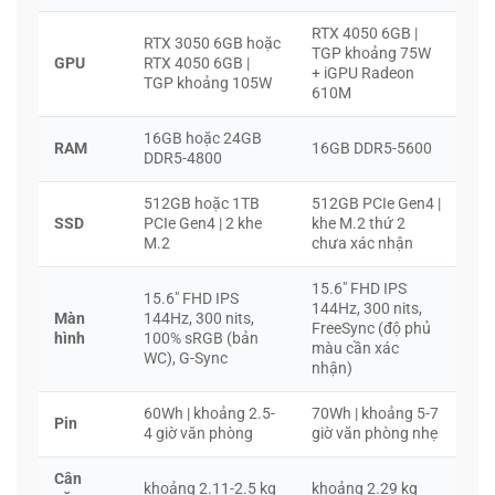
RTX 4050 6GB |
RTX 3050 6GB hoặc
TGP khoảng 75W
GPU
RTX 4050 6GB |
+ iGPU Radeon
TGP khoảng 105W
610M
16GB hoặc 24GB
RAM
16GB DDR5-5600
DDR5-4800
512GB hoặc 1TB
512GB PCIe Gen4 |
SSD
PCIe Gen4 | 2 khe
khe M.2 thứ 2
M.2
chưa xác nhận
15.6″ FHD IPS
15.6″ FHD IPS
144Hz, 300 nits,
Màn
144Hz, 300 nits,
FreeSync (độ phủ
hình
100% sRGB (bản
màu cần xác
WC), G-Sync
nhận)
60Wh | khoảng 2.5-
70Wh | khoảng 5-7
Pin
4 giờ văn phòng
giờ văn phòng nhẹ
Cân
khoảng 2.11-2.5 kg
khoảng 2.29 kg