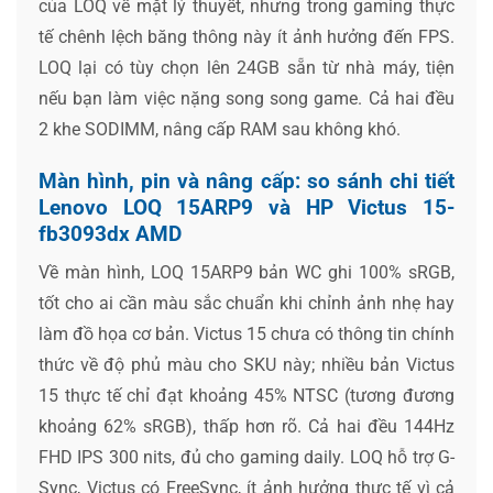
của LOQ về mặt lý thuyết, nhưng trong gaming thực
tế chênh lệch băng thông này ít ảnh hưởng đến FPS.
LOQ lại có tùy chọn lên 24GB sẵn từ nhà máy, tiện
nếu bạn làm việc nặng song song game. Cả hai đều
2 khe SODIMM, nâng cấp RAM sau không khó.
Màn hình, pin và nâng cấp: so sánh chi tiết
Lenovo LOQ 15ARP9 và HP Victus 15-
fb3093dx AMD
Về màn hình, LOQ 15ARP9 bản WC ghi 100% sRGB,
tốt cho ai cần màu sắc chuẩn khi chỉnh ảnh nhẹ hay
làm đồ họa cơ bản. Victus 15 chưa có thông tin chính
thức về độ phủ màu cho SKU này; nhiều bản Victus
15 thực tế chỉ đạt khoảng 45% NTSC (tương đương
khoảng 62% sRGB), thấp hơn rõ. Cả hai đều 144Hz
FHD IPS 300 nits, đủ cho gaming daily. LOQ hỗ trợ G-
Sync, Victus có FreeSync, ít ảnh hưởng thực tế vì cả