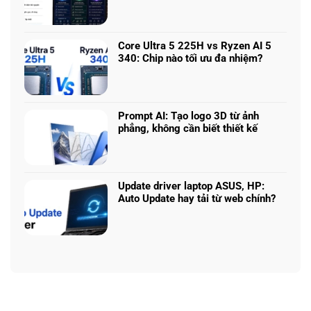
khúc
Không
5050
giá
có
vs
–
bình
5060
Làm
luận
vs
Core Ultra 5 225H vs Ryzen AI 5
sao
ở
5070
340: Chip nào tối ưu đa nhiệm?
để
Chọn
Ti:
Không
chọn
mô
Hiệu
có
cấu
hình
năng
bình
hình
Claude:
laptop
luận
phù
Cân
Prompt AI: Tạo logo 3D từ ảnh
theo
ở
hợp
ngân
phẳng, không cần biết thiết kế
tác
Core
sách
Không
vụ
Ultra
với
có
5
hiệu
bình
225H
năng
luận
vs
Update driver laptop ASUS, HP:
thật
ở
Ryzen
Auto Update hay tải từ web chính?
Prompt
AI
Không
AI:
5
có
Tạo
340:
bình
logo
Chip
luận
3D
nào
ở
từ
tối
Update
ảnh
ưu
driver
phẳng,
đa
laptop
không