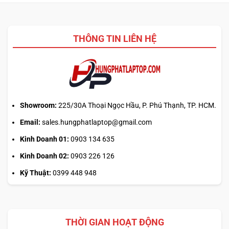
nhiệm?
ASUS,
cần
HP:
biết
Auto
thiết
Update
kế
THÔNG TIN LIÊN HỆ
hay
tải
từ
web
chính?
Showroom:
225/30A Thoại Ngọc Hầu, P. Phú Thạnh, TP. HCM.
Email:
sales.hungphatlaptop@gmail.com
Kinh Doanh 01:
0903 134 635
Kinh Doanh 02:
0903 226 126
Kỹ Thuật:
0399 448 948
THỜI GIAN HOẠT ĐỘNG