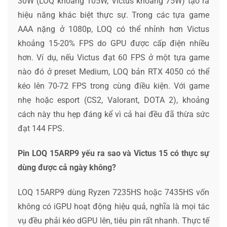
30W (LOQ khoảng 105W, Victus khoảng 75W) tạo ra
hiệu năng khác biệt thực sự. Trong các tựa game
AAA nặng ở 1080p, LOQ có thể nhỉnh hơn Victus
khoảng 15-20% FPS do GPU được cấp điện nhiều
hơn. Ví dụ, nếu Victus đạt 60 FPS ở một tựa game
nào đó ở preset Medium, LOQ bản RTX 4050 có thể
kéo lên 70-72 FPS trong cùng điều kiện. Với game
nhẹ hoặc esport (CS2, Valorant, DOTA 2), khoảng
cách này thu hẹp đáng kể vì cả hai đều đã thừa sức
đạt 144 FPS.
Pin LOQ 15ARP9 yếu ra sao và Victus 15 có thực sự
dùng được cả ngày không?
LOQ 15ARP9 dùng Ryzen 7235HS hoặc 7435HS vốn
không có iGPU hoạt động hiệu quả, nghĩa là mọi tác
vụ đều phải kéo dGPU lên, tiêu pin rất nhanh. Thực tế