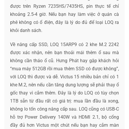
được trên Ryzen 7235HS/7435HS, pin thực tế chỉ
khoảng 2.5-4 giờ. Nếu bạn hay làm việc ở quán cà
phê không có ổ điện, đây là lý do đủ để loại LOQ ra
khỏi danh sách.
Về nâng cấp SSD, LOQ 15ARP9 có 2 khe M.2 2242
được xác nhận, nên bạn thoải mái thêm ổ sau mà
không cần tháo ổ cũ. Hưng Phát hay gặp khách hỏi
“mua máy 512GB rồi mua thêm SSD có được không”,
với LOQ thì được và dễ. Victus 15 nhiều bản chỉ có 1
khe M.2, nên nếu cần tăng dung lượng sẽ phải thay ổ
gốc thay vì cắm thêm. Đây là lý do LOQ có tùy chọn
1TB sẵn từ đầu rất có giá trị: mua lần đầu là xong,
không lo tốn công nâng cấp sau. LOQ cũng có USB-C
hỗ trợ Power Delivery 140W và HDMI 2.1, bộ cổng
đầy đủ hơn Victus một chút nếu bạn hay cắm màn