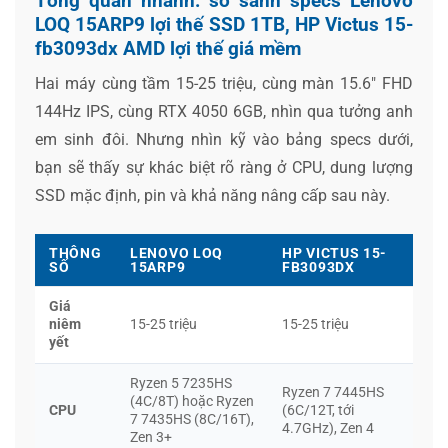
Tổng quan nhanh: so sánh specs Lenovo
LOQ 15ARP9 lợi thế SSD 1TB, HP Victus 15-
fb3093dx AMD lợi thế giá mềm
Hai máy cùng tầm 15-25 triệu, cùng màn 15.6″ FHD
144Hz IPS, cùng RTX 4050 6GB, nhìn qua tưởng anh
em sinh đôi. Nhưng nhìn kỹ vào bảng specs dưới,
bạn sẽ thấy sự khác biệt rõ ràng ở CPU, dung lượng
SSD mặc định, pin và khả năng nâng cấp sau này.
THÔNG
LENOVO LOQ
HP VICTUS 15-
SỐ
15ARP9
FB3093DX
Giá
niêm
15-25 triệu
15-25 triệu
yết
Ryzen 5 7235HS
Ryzen 7 7445HS
(4C/8T) hoặc Ryzen
CPU
(6C/12T, tới
7 7435HS (8C/16T),
4.7GHz), Zen 4
Zen 3+