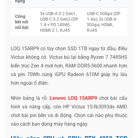
nặng
3x USB-A 3.2 Gen1,
USB-C 5Gbps (DP
Cổng
USB-C 3.2 Gen2 (DP
1.4a), 2x USB-A
kết nối
1.4 + PD 140W),
5Gbps, HDMI,
nổi bật
HDMI 2.1, RJ45
RJ45
LOQ 15ARP9 có tùy chọn SSD 1TB ngay từ đầu, điều
Victus không có. Victus bù lại bằng Ryzen 7 7445HS
kiến trúc Zen 4 mới hơn, RAM DDR5-5600 nhanh hơn
và pin 70Wh cùng iGPU Radeon 610M giúp trụ lâu
hơn ngoài ổ điện.
Nhìn bảng là rõ:
Lenovo LOQ 15ARP9
chơi bài cấu
hình và nâng cấp, còn HP Victus 15-fb3093dx AMD
chơi bài pin bền và di động. Chọn cái nào phụ thuộc
vào cách bạn dùng máy hàng ngày.