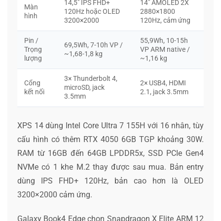
14,5″ IPS FHD+
14″ AMOLED 2X
Màn
120Hz hoặc OLED
2880×1800
hình
3200×2000
120Hz, cảm ứng
Pin /
55,9Wh, 10-15h
69,5Wh, 7-10h VP /
Trọng
VP ARM native /
~1,68-1,8 kg
lượng
~1,16 kg
3× Thunderbolt 4,
Cổng
2× USB4, HDMI
microSD, jack
kết nối
2.1, jack 3.5mm
3.5mm
XPS 14 dùng Intel Core Ultra 7 155H với 16 nhân, tùy
cấu hình có thêm RTX 4050 6GB TGP khoảng 30W.
RAM từ 16GB đến 64GB LPDDR5x, SSD PCIe Gen4
NVMe có 1 khe M.2 thay được sau mua. Bản entry
dùng IPS FHD+ 120Hz, bản cao hơn là OLED
3200×2000 cảm ứng.
Galaxy Book4 Edge chọn Snapdragon X Elite ARM 12