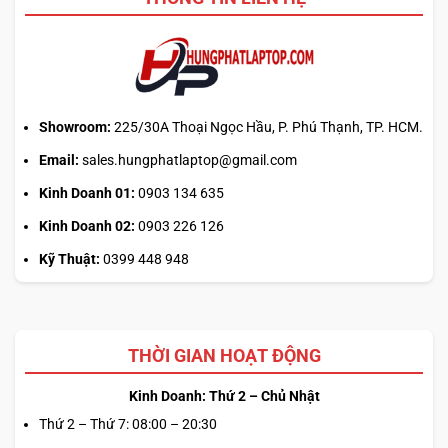
tải
từ
web
chính?
Showroom:
225/30A Thoại Ngọc Hầu, P. Phú Thạnh, TP. HCM.
Email:
sales.hungphatlaptop@gmail.com
Kinh Doanh 01:
0903 134 635
Kinh Doanh 02:
0903 226 126
Kỹ Thuật:
0399 448 948
THỜI GIAN HOẠT ĐỘNG
Kinh Doanh: Thứ 2 – Chủ Nhật
Thứ 2 – Thứ 7: 08:00 – 20:30