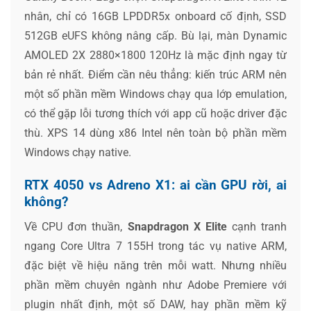
nhân, chỉ có 16GB LPDDR5x onboard cố định, SSD
512GB eUFS không nâng cấp. Bù lại, màn Dynamic
AMOLED 2X 2880×1800 120Hz là mặc định ngay từ
bản rẻ nhất. Điểm cần nêu thẳng: kiến trúc ARM nên
một số phần mềm Windows chạy qua lớp emulation,
có thể gặp lỗi tương thích với app cũ hoặc driver đặc
thù. XPS 14 dùng x86 Intel nên toàn bộ phần mềm
Windows chạy native.
RTX 4050 vs Adreno X1: ai cần GPU rời, ai
không?
Về CPU đơn thuần,
Snapdragon X Elite
cạnh tranh
ngang Core Ultra 7 155H trong tác vụ native ARM,
đặc biệt về hiệu năng trên mỗi watt. Nhưng nhiều
phần mềm chuyên ngành như Adobe Premiere với
plugin nhất định, một số DAW, hay phần mềm kỹ