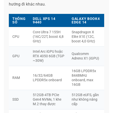
hướng đi khác nhau.
THÔNG
DELL XPS 14
GALAXY BOOK4
SỐ
9440
EDGE 14
Core Ultra 7 155H
Snapdragon X
CPU
(16C/22T, boost 4,8
Elite X1E (12C,
GHz)
boost 4,0 GHz)
Intel Arc iGPU hoặc
Qualcomm
GPU
RTX 4050 6GB (TGP
Adreno X1 (iGPU)
~30W)
16GB LPDDR5x
16/32/64GB
8448MHz
RAM
LPDDR5x onboard
onboard, max
16GB
512GB-4TB PCIe
512GB eUFS, gần
SSD
Gen4 NVMe, 1 khe
như không nâng
M.2 thay được
cấp