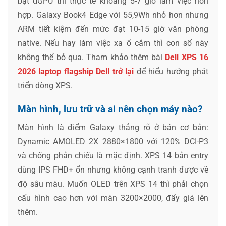
bật dGPU thì thực tế khoảng 5-7 giờ làm việc hỗn
hợp. Galaxy Book4 Edge với 55,9Wh nhỏ hơn nhưng
ARM tiết kiệm đến mức đạt 10-15 giờ văn phòng
native. Nếu hay làm việc xa ổ cắm thì con số này
không thể bỏ qua. Tham khảo thêm bài
Dell XPS 16
2026 laptop flagship Dell trở lại
để hiểu hướng phát
triển dòng XPS.
Màn hình, lưu trữ và ai nên chọn máy nào?
Màn hình là điểm Galaxy thắng rõ ở bản cơ bản:
Dynamic AMOLED 2X 2880×1800 với 120% DCI-P3
và chống phản chiếu là mặc định. XPS 14 bản entry
dùng IPS FHD+ ổn nhưng không cạnh tranh được về
độ sâu màu. Muốn OLED trên XPS 14 thì phải chọn
cấu hình cao hơn với màn 3200×2000, đẩy giá lên
thêm.