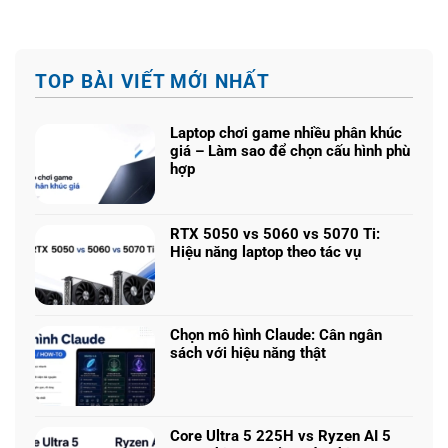
TOP BÀI VIẾT MỚI NHẤT
Laptop chơi game nhiều phân khúc
giá – Làm sao để chọn cấu hình phù
hợp
Không
có
bình
RTX 5050 vs 5060 vs 5070 Ti:
luận
Hiệu năng laptop theo tác vụ
ở
Không
Laptop
có
chơi
bình
game
luận
nhiều
Chọn mô hình Claude: Cân ngân
ở
phân
sách với hiệu năng thật
RTX
khúc
Không
5050
giá
có
vs
–
bình
5060
Làm
luận
vs
Core Ultra 5 225H vs Ryzen AI 5
sao
ở