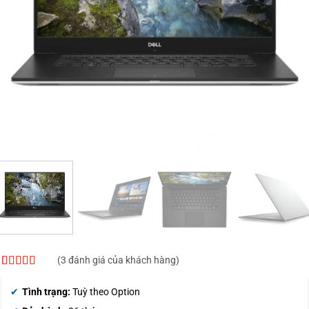
(
3
đánh giá của khách hàng)
4
3
trên 5
dựa trên
Tình trạng:
Tuỳ theo Option
đánh giá