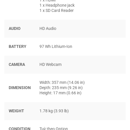
1 x HDMI
8300H, i5-8400H, i7-8850H, về RAM: 8GB và 32GB, về SSD:
1 x Headphone jack
1 x SD Card Reader
256GB, 512GB, 1TB và 500GB HDD, các lựa chọn về card
đồ họa: Nvidia Quadro P1000/P2000 và Intel UHD
Graphics 630.
AUDIO
HD Audio
BATTERY
97 Wh Lithium-Ion
CAMERA
HD Webcam
Width: 357 mm (14.06 in)
DIMENSION
Depth: 235 mm (9.26 in)
Height: 17 mm (0.66 in)
WEIGHT
1.78 kg (3.93 lb)
CPU được tích hợp trên Dell Precision 5530 với xung nhịp
cao – là một bộ vi xử lý rất mạnh có thể giúp bạn xử lý
nhiều tác vụ nặng cùng một lúc mà không lo giật lag. Máy
CONDITION
Tuỳ theo Option