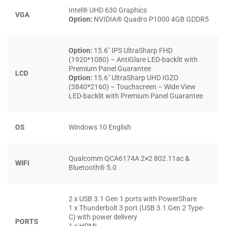
Intel® UHD 630 Graphics
VGA
Option:
NVIDIA® Quadro P1000 4GB GDDR5
Option:
15.6″ IPS UltraSharp FHD
(1920*1080) – AntiGlare LED-backlit with
Premium Panel Guarantee
LCD
Option:
15.6″ UltraSharp UHD IGZO
(3840*2160) – Touchscreen – Wide View
LED-backlit with Premium Panel Guarantee
Hơn nữa, công nghệ IGZO trên Dell Precision 5530 còn hỗ
trợ hiển thị tới một tỷ màu sắc, giúp cho những hình ảnh sẽ
OS
Windows 10 English
được hiển thị một các sắc nét, sống động và chân thực tới
từng chi tiết. Điều này hứa hẹn sẽ mang đến cho bạn
những giây phút xem phim hay chơi game vô cùng sảng
Qualcomm QCA6174A 2×2 802.11ac &
WIFI
Bluetooth® 5.0
khoái.
TRANG BỊ BỘ VI XỬ LÝ MẠNH MẼ
2 x USB 3.1 Gen 1 ports with PowerShare
1 x Thunderbolt 3 port (USB 3.1 Gen 2 Type-
C) with power delivery
Dell precision 5530 có nhiều lựa chọn về CPU: E-2176M, i5-
PORTS