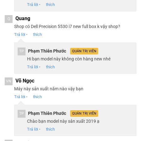
Trả lời
•
thích
Quang
Q
Shop có Dell Precision 5530 i7 new full box k vậy shop?
Trả lời
•
thích
Phạm Thiên Phước
TP
QUẢN TRỊ VIÊN
Hi bạn model này không còn hàng new nhé
Trả lời
•
thích
Võ Ngọc
VN
Máy này sản xuất năm nào vậy bạn
Trả lời
•
thích
Phạm Thiên Phước
TP
QUẢN TRỊ VIÊN
Chào bạn model này sản xuất 2019 ạ
Trả lời
•
thích