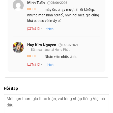
Minh Tuấn
05/06/2026
máy ổn, chạy mượt, thiết kế đẹp.
Các cổng kết nối trên Dell Precision 5530 khá đa dạng, bao
Được
nhưng màn hình hơi tối, nhìn hơi mệt. giá cũng
xếp
gồm 2 khe USB 3.0, cổng Thunderbolt 3, cổng HDMI và khe
hạng
3
khá cao so với máy cũ.
5 sao
thẻ SD. Bên cạnh đó, Precision 5530 còn được trang bị
Trả lời
•
thích
khóa Kensington Lock, giúp tăng độ bảo mật cho người
dùng. Tuy nhiên, số lượng cổng kết nối hơi ít, khá bất tiện
Huy Kim Nguyen
14/08/2021
cho những người có nhu cầu sử dụng nhiều thiết bị ngoại
Đã mua hàng tại Hưng Phát
vi.
Nhân viên nhiệt tình.
Được xếp
hạng
4
5
Trả lời
•
thích
sao
Hỏi đáp