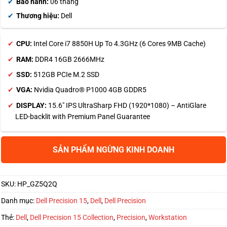
Bảo hành:
06 tháng
Thương hiệu:
Dell
CPU:
Intel Core i7 8850H Up To 4.3GHz (6 Cores 9MB Cache)
RAM:
DDR4 16GB 2666MHz
SSD:
512GB PCIe M.2 SSD
VGA:
Nvidia Quadro® P1000 4GB GDDR5
DISPLAY:
15.6″ IPS UltraSharp FHD (1920*1080) – AntiGlare
LED-backlit with Premium Panel Guarantee
SẢN PHẨM NGỪNG KINH DOANH
SKU:
HP_GZ5Q2Q
Danh mục:
Dell Precision 15
,
Dell
,
Dell Precision
Thẻ:
Dell
,
Dell Precision 15 Collection
,
Precision
,
Workstation