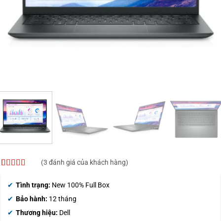
(
3
đánh giá của khách hàng)
5
3
trên 5 dựa
trên
đánh
Tình trạng:
New 100% Full Box
giá
Bảo hành:
12 tháng
Thương hiệu:
Dell