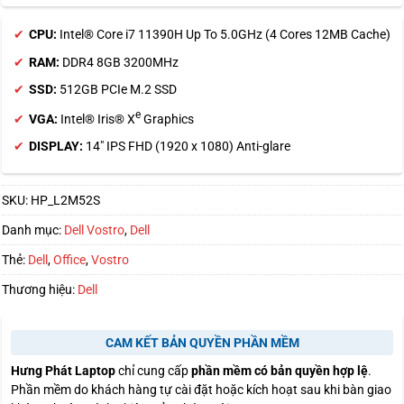
CPU:
Intel® Core i7 11390H Up To 5.0GHz (4 Cores 12MB Cache)
RAM:
DDR4 8GB 3200MHz
SSD:
512GB PCIe M.2 SSD
e
VGA:
Intel® Iris® X
Graphics
DISPLAY:
14″ IPS FHD (1920 x 1080) Anti-glare
SKU:
HP_L2M52S
Danh mục:
Dell Vostro
,
Dell
Thẻ:
Dell
,
Office
,
Vostro
Thương hiệu:
Dell
CAM KẾT BẢN QUYỀN PHẦN MỀM
Hưng Phát Laptop
chỉ cung cấp
phần mềm có bản quyền hợp lệ
.
Phần mềm do khách hàng tự cài đặt hoặc kích hoạt sau khi bàn giao