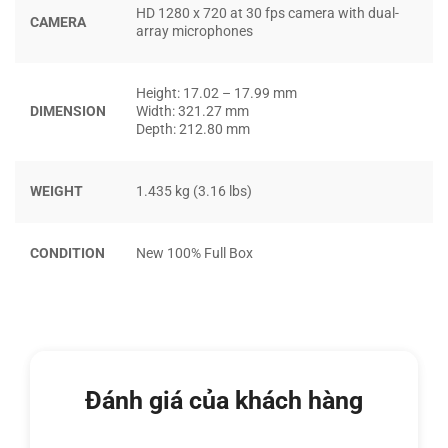
bố của nhà sản xuất là 1.5mm, layout phím được bố trí
HD 1280 x 720 at 30 fps camera with dual-
CAMERA
array microphones
tách bạch và to bản hơn nên nhìn chung, khi trải nghiệm,
bạn sẽ không hề tìm ra bất cứ sự phàn nàn nào trên hệ
thống bàn phím của Dell Vostro 5410.
Height: 17.02 – 17.99 mm
DIMENSION
Width: 321.27 mm
Depth: 212.80 mm
WEIGHT
1.435 kg (3.16 lbs)
CONDITION
New 100% Full Box
Đánh giá của khách hàng
Nói riêng về touchpad, một trong những thành phần được
người dùng sử dụng nhiều nhất trên một chiếc laptop cũng