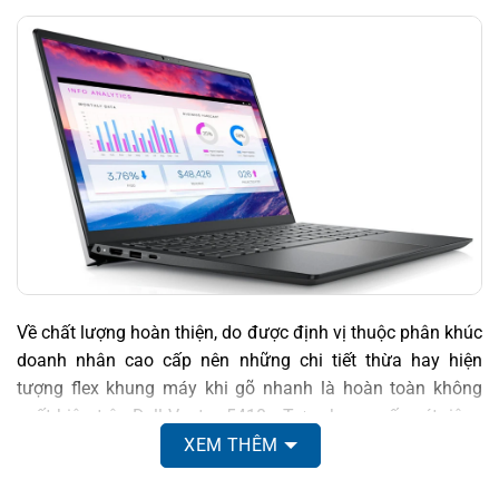
Về chất lượng hoàn thiện, do được định vị thuộc phân khúc
doanh nhân cao cấp nên những chi tiết thừa hay hiện
tượng flex khung máy khi gõ nhanh là hoàn toàn không
xuất hiện trên Dell Vostro 5410 . Tựu chung, nếu xét riêng
về thiết kế cũng như mức độ hoàn thiện, những gì mà Dell
XEM THÊM
Vostro 5410 thể hiện được là rất tốt trong phân khúc mà