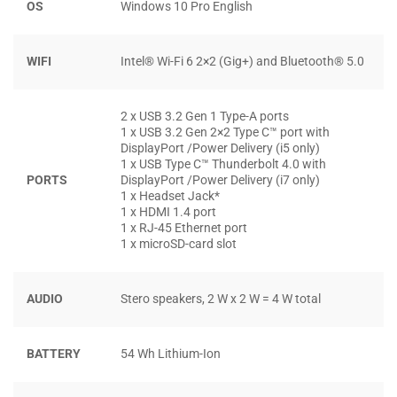
OS
Windows 10 Pro English
WIFI
Intel® Wi-Fi 6 2×2 (Gig+) and Bluetooth® 5.0
2 x USB 3.2 Gen 1 Type-A ports
1 x USB 3.2 Gen 2×2 Type C™ port with
DisplayPort /Power Delivery (i5 only)
Tuy nhiên, nếu bạn là người có yêu cầu cao về trải nghiệm
1 x USB Type C™ Thunderbolt 4.0 with
màn hình, Dell Vostro 5410 cũng sẽ có thêm một tuỳ chọn
PORTS
DisplayPort /Power Delivery (i7 only)
1 x Headset Jack*
màn hình cao cấp hơn với độ sáng lên tới 300 nits đi kèm
1 x HDMI 1.4 port
với dải màu sRGB đạt 100%. Rõ ràng, phiên bản màn hình
1 x RJ-45 Ethernet port
1 x microSD-card slot
này thậm chí còn có thể gánh vác được tốt những tác vụ
multimedia bán chuyên nghiệp.
AUDIO
Stero speakers, 2 W x 2 W = 4 W total
BÀN PHÍM VÀ TOUCHPAD – RỘNG RÃI
BATTERY
54 Wh Lithium-Ion
Dell Vostro 5410 đem lại trải nghiệm gõ là tốt hơn khá
nhiều so với đời trước. Hành trình phím sâu hơn, theo công