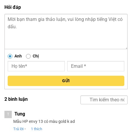
Trong bài kiểm tra bằng Time Spy của 3DMark, Nvidia
Hỏi đáp
MX450 đạt điểm số cao hơn 66% so với Intel Xe. Với card
đồ họa này bạn có thể yên tâm chơi một số game yêu cầu
đồ họa cao. Khi soạn thảo văn bản, hoặc lướt web thì
laptop của HP không hề nghe tiếng ồn. Nhưng nếu hoạt
động hết công suất quạt sẽ chạy mạnh hơn và phát ra
luồng không khí, tiếng ồn xuất hiện giống như máy tính
đang chuẩn bị cất cánh.
Anh
Chị
GỬI
2 bình luận
Tung
T
Mẫu HP envy 13 có màu gold k ad
Trả lời
•
1
thích