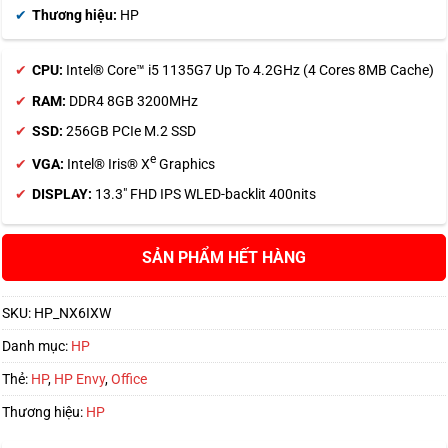
Thương hiệu:
HP
CPU:
Intel® Core™ i5 1135G7 Up To 4.2GHz (4 Cores 8MB Cache)
RAM:
DDR4 8GB 3200MHz
SSD:
256GB PCIe M.2 SSD
e
VGA:
Intel® Iris® X
Graphics
DISPLAY:
13.3″ FHD IPS WLED-backlit 400nits
HẾT HÀNG
SKU:
HP_NX6IXW
Danh mục:
HP
Thẻ:
HP
,
HP Envy
,
Office
Thương hiệu:
HP