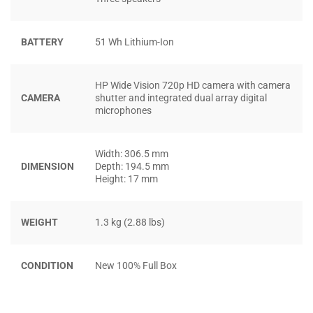
Bàn phím của HP Envy 13 cũng có đèn nền LED với 2 cấp
độ sáng khác nhau để chúng ta bật lên khi dùng trong
phòng thiếu ánh sáng. Máy cũng có nút quét dấu vân tay,
BATTERY
51 Wh Lithium-Ion
nhưng hơi nhỏ. Về bàn di chuột thì mình đánh giá không
cao, có vẻ không chắc chắn. Bàn di chuột làm bằng nhựa,
HP Wide Vision 720p HD camera with camera
nên cảm giác trượt không trơn tru.
CAMERA
shutter and integrated dual array digital
microphones
Width: 306.5 mm
DIMENSION
Depth: 194.5 mm
Height: 17 mm
WEIGHT
1.3 kg (2.88 lbs)
CONDITION
New 100% Full Box
Máy được trang bị hai loa của hãng Bang & Olufsen. Cảm