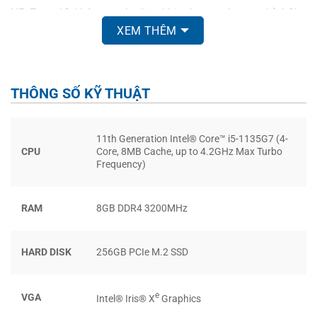
HP Envy 13 không quá nặng khi có trọng lượng chỉ 1,3kg
XEM THÊM
cùng viền màn hình mỏng. Ngoài ra nó còn có nhiều cổng
kết nối hơn Macbook khi có cổng USB-C, một cổng USB-C,
jack combo tai nghe và micro, khe cắm thẻ nhớ microSD.
Máy còn có cổng DisplayPort 1.4, cho phép bạn dùng để
THÔNG SỐ KỸ THUẬT
kết nối với màn hình 4K 120Hz hoặc hai màn hình 4K ở tần
số quét 60Hz.
11th Generation Intel® Core™ i5-1135G7 (4-
CPU
Core, 8MB Cache, up to 4.2GHz Max Turbo
Frequency)
RAM
8GB DDR4 3200MHz
HARD DISK
256GB PCIe M.2 SSD
e
VGA
Intel® Iris® X
Graphics