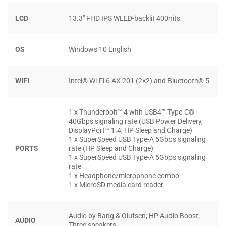
Bàn phím có hành trình phím tốt, cảm giác chắc chắn và
LCD
13.3″ FHD IPS WLED-backlit 400nits
cứng cáp. Độ phản hồi tốt giúp bạn có thể đánh phím một
cách nhanh nhất. mình rất thích bàn phím của HP Envy 13.
mình có thể gõ một bài tham luận dài trên chiếc laptop này
OS
Windows 10 English
một cách thỏa mái nhất. Hơn rất nhiều những mẫu máy
đắt tiền khác.
WIFI
Intel® Wi-Fi 6 AX 201 (2×2) and Bluetooth® 5
1 x Thunderbolt™ 4 with USB4™ Type-C®
40Gbps signaling rate (USB Power Delivery,
DisplayPort™ 1.4, HP Sleep and Charge)
1 x SuperSpeed USB Type-A 5Gbps signaling
PORTS
rate (HP Sleep and Charge)
1 x SuperSpeed USB Type-A 5Gbps signaling
rate
1 x Headphone/microphone combo
1 x MicroSD media card reader
Audio by Bang & Olufsen; HP Audio Boost;
AUDIO
Three speakers