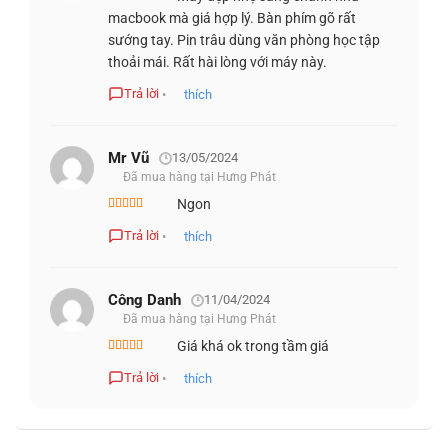
Được xếp
macbook mà giá hợp lý. Bàn phím gõ rất
hạng
5
5 sao
HIỆU SUẤT VƯỢT TRỘI
sướng tay. Pin trâu dùng văn phòng học tập
thoải mái. Rất hài lòng với máy này.
Chiếc máy mình dùng có bộ xử lý Intel Core i5 thế hệ thứ
Trả lời
•
thích
11, RAM 8GB và ổ SSD dung lượng 256GB. Core i5 của
máy này sẽ chậm hơn core i7 của Dell XPS 13 , cũng như
Mr Vũ
13/05/2024
CPU ​​Ryzen 7 của Lenovo Yoga Slim 7. Nếu chỉ sử dụng
Đã mua hàng tại Hưng Phát
những công việc cơ bản, đơn giản thì cũng không có nhiều
Ngon
khác biệt.
Được xếp
hạng
5
5 sao
Trả lời
•
thích
Công Danh
11/04/2024
Đã mua hàng tại Hưng Phát
Giá khá ok trong tầm giá
Được xếp
hạng
5
5 sao
Trả lời
•
thích
HP Envy 13 2021 có tuỳ chọn card đồ họa Nvidia MX450.