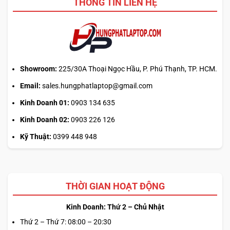
THÔNG TIN LIÊN HỆ
Showroom:
225/30A Thoại Ngọc Hầu, P. Phú Thạnh, TP. HCM.
Email:
sales.hungphatlaptop@gmail.com
TỔNG KẾT
Kinh Doanh 01:
0903 134 635
Kinh Doanh 02:
0903 226 126
Có thể nói HP Envy 13 – 2021 là chiếc laptop có giá thấp
hơn nhiều so với Dell XPS 13 và Apple MacBook nhưng
Kỹ Thuật:
0399 448 948
hiệu năng tương đối ổn, lại kèm theo card đồ họa rời. Và
vấn đề chính duy nhất là so với Lenovo Yoga Slim 7 có
mức giá tương tự nhưng lại cho hiệu suất CPU và thời
lượng pin tốt hơn. HP Envy 13. Bù lại HP Envy 13 có tuỳ
THỜI GIAN HOẠT ĐỘNG
chọn GPU rời.
Kinh Doanh: Thứ 2 – Chủ Nhật
Thứ 2 – Thứ 7: 08:00 – 20:30