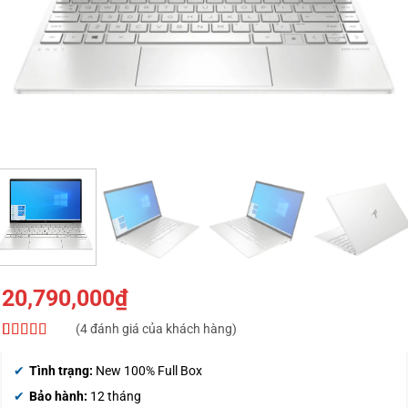
20,790,000
₫
(
4
đánh giá của khách hàng)
5
4
trên 5 dựa
trên
đánh
Tình trạng:
New 100% Full Box
giá
Bảo hành:
12 tháng