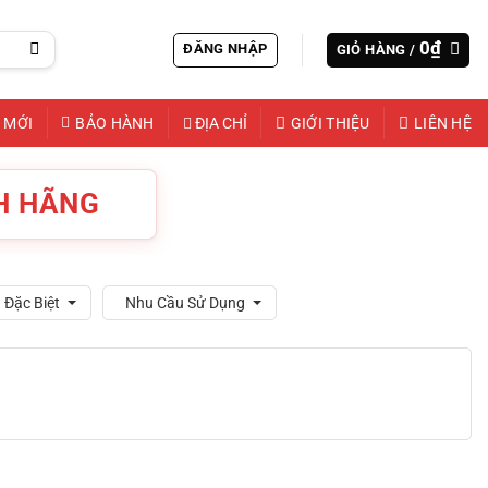
0
₫
ĐĂNG NHẬP
GIỎ HÀNG /
 MỚI
BẢO HÀNH
ĐỊA CHỈ
GIỚI THIỆU
LIÊN HỆ
H HÃNG
 Đặc Biệt
Nhu Cầu Sử Dụng