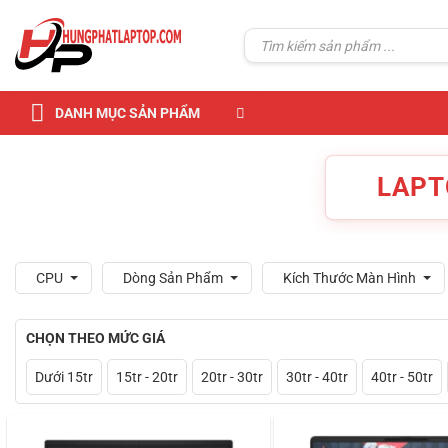
Skip
to
Tìm
kiếm:
content
DANH MỤC SẢN PHẨM
LAPT
CPU
Dòng Sản Phẩm
Kích Thước Màn Hình
CHỌN THEO MỨC GIÁ
Dưới 15tr
15tr - 20tr
20tr - 30tr
30tr - 40tr
40tr - 50tr