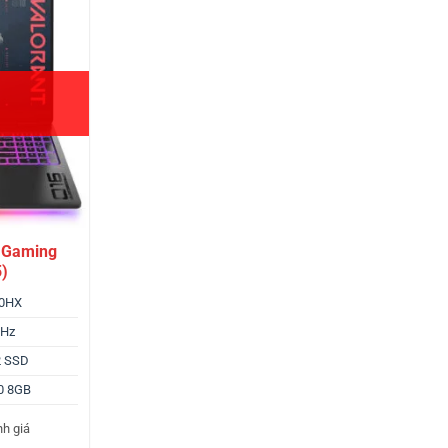
 Gaming
5)
40HX
MHz
2 SSD
0 8GB
nh giá