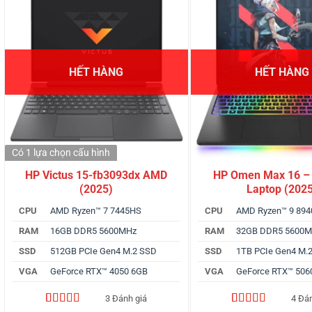
HẾT HÀNG
HẾT HÀNG
Có 1 lựa chọn
cấu hình
HP Victus 15-fb3093dx AMD
HP Omen Max 16 –
(2025)
Laptop (202
CPU
AMD Ryzen™ 7 7445HS
CPU
AMD Ryzen™ 9 89
RAM
16GB DDR5 5600MHz
RAM
32GB DDR5 5600
SSD
512GB PCIe Gen4 M.2 SSD
SSD
1TB PCIe Gen4 M.
VGA
GeForce RTX™ 4050 6GB
VGA
GeForce RTX™ 506
3 Đánh giá
4 Đá