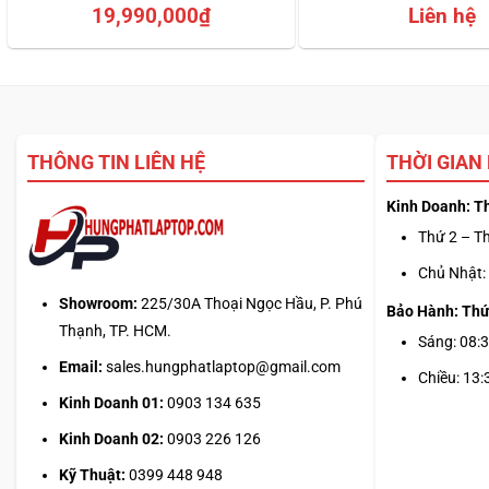
4.67
3
trên 5
4.25
4
trên 5
19,990,000
₫
Liên hệ
dựa trên
dựa trên
đánh giá
đánh giá
THÔNG TIN LIÊN HỆ
THỜI GIAN
Kinh Doanh: T
Thứ 2 – Th
Chủ Nhật: 
Showroom:
225/30A Thoại Ngọc Hầu, P. Phú
Bảo Hành: Thứ
Thạnh, TP. HCM.
Sáng: 08:3
Email:
sales.hungphatlaptop@gmail.com
Chiều: 13:
Kinh Doanh 01:
0903 134 635
Kinh Doanh 02:
0903 226 126
Kỹ Thuật:
0399 448 948