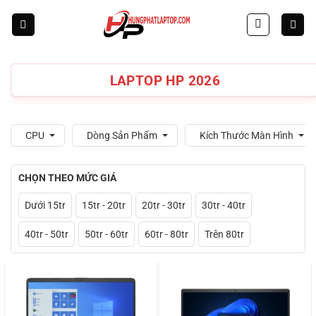
Skip
to
content
LAPTOP HP 2026
CPU
Dòng Sản Phẩm
Kích Thước Màn Hình
CHỌN THEO MỨC GIÁ
Dưới 15tr
15tr - 20tr
20tr - 30tr
30tr - 40tr
40tr - 50tr
50tr - 60tr
60tr - 80tr
Trên 80tr