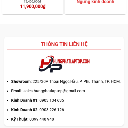
Giá
13,400,000
₫
dựa trên
dựa trên
gốc
11,900,000
₫
đánh giá
đánh giá
là:
Giá
13,400,000₫.
hiện
tại
là:
11,900,000₫.
THÔNG TIN LIÊN HỆ
Showroom:
225/30A Thoại Ngọc Hầu, P. Phú Thạnh, TP. HCM.
Email:
sales.hungphatlaptop@gmail.com
Kinh Doanh 01:
0903 134 635
Kinh Doanh 02:
0903 226 126
Kỹ Thuật:
0399 448 948