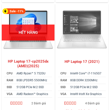
đánh giá
đánh giá
Sale -11%
HẾT HÀNG
HP Laptop 17-cp2025dx
HP Laptop 17 (2021)
(AMD)(2025)
CPU
AMD Ryzen™ 5 7520U
CPU
Intel® Core™ i7-1165G7
RAM
8GB LPDDR5 5500MHz
RAM
8GB DDR4 3200MHz
SSD
512GB PCIe M.2 SSD
SSD
512GB PCIe M.2 SSD
VGA
AMD Radeon™ Graphics
VGA
Intel® Iris® Xe Graphics
2 Đánh giá
4 Đánh giá
4.50
2
trên 5
4.50
4
trên 5