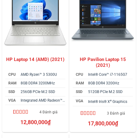
HP Pavilion Laptop 15
HP Laptop 14 (AMD) (2021)
(2021)
CPU
AMD Ryzen™ 3 5300U
CPU
Intel® Core™ i7-1165G7
RAM
8GB DDR4 3200MHz
RAM
8GB DDR4 3200Hz
SSD
256GB PCIe M.2 SSD
SSD
512GB PCIe M.2 SSD
VGA
Integrated AMD Radeon™ Graphics
e
VGA
Intel® Iris® X
Graphics
4 Đánh giá
3 Đánh giá
5.00
4
trên 5
4.67
3
trên 5
12,800,000
₫
17,800,000
₫
dựa trên
dựa trên
đánh giá
đánh giá