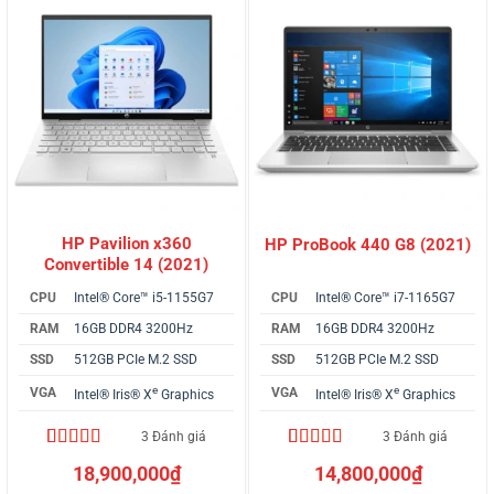
HP Pavilion x360
HP ProBook 440 G8 (2021)
Convertible 14 (2021)
CPU
Intel® Core™ i5-1155G7
CPU
Intel® Core™ i7-1165G7
RAM
16GB DDR4 3200Hz
RAM
16GB DDR4 3200Hz
SSD
512GB PCIe M.2 SSD
SSD
512GB PCIe M.2 SSD
e
e
VGA
VGA
Intel® Iris® X
Graphics
Intel® Iris® X
Graphics
3 Đánh giá
3 Đánh giá
5.00
3
trên 5
4.33
3
trên 5
18,900,000
₫
14,800,000
₫
dựa trên
dựa trên