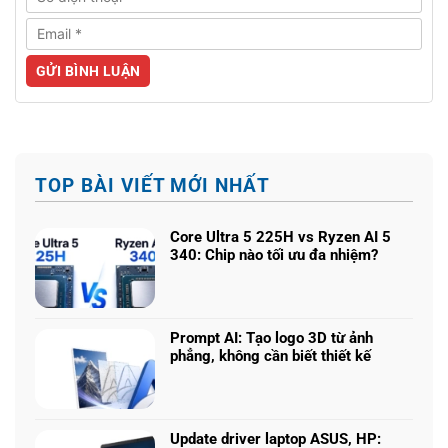
TOP BÀI VIẾT MỚI NHẤT
Core Ultra 5 225H vs Ryzen AI 5
340: Chip nào tối ưu đa nhiệm?
Không
có
bình
luận
Prompt AI: Tạo logo 3D từ ảnh
ở
phẳng, không cần biết thiết kế
Core
Không
Ultra
có
5
bình
225H
luận
vs
Update driver laptop ASUS, HP: