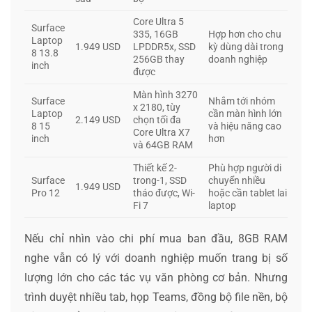
Core Ultra 5
Surface
335, 16GB
Hợp hơn cho chu
Laptop
1.949 USD
LPDDR5x, SSD
kỳ dùng dài trong
8 13.8
256GB thay
doanh nghiệp
inch
được
Màn hình 3270
Surface
Nhắm tới nhóm
x 2180, tùy
Laptop
cần màn hình lớn
2.149 USD
chọn tối đa
8 15
và hiệu năng cao
Core Ultra X7
inch
hơn
và 64GB RAM
Thiết kế 2-
Phù hợp người di
Surface
trong-1, SSD
chuyển nhiều
1.949 USD
Pro 12
tháo được, Wi-
hoặc cần tablet lai
Fi 7
laptop
Nếu chỉ nhìn vào chi phí mua ban đầu, 8GB RAM
nghe vẫn có lý với doanh nghiệp muốn trang bị số
lượng lớn cho các tác vụ văn phòng cơ bản. Nhưng
trình duyệt nhiều tab, họp Teams, đồng bộ file nền, bộ