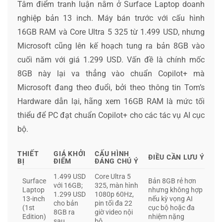
Tâm điểm tranh luận nằm ở Surface Laptop doanh
nghiệp bản 13 inch. Máy bán trước với cấu hình
16GB RAM và Core Ultra 5 325 từ 1.499 USD, nhưng
Microsoft cũng lên kế hoạch tung ra bản 8GB vào
cuối năm với giá 1.299 USD. Vấn đề là chính mốc
8GB này lại va thẳng vào chuẩn Copilot+ mà
Microsoft đang theo đuổi, bởi theo thông tin Tom’s
Hardware dẫn lại, hãng xem 16GB RAM là mức tối
thiểu để PC đạt chuẩn Copilot+ cho các tác vụ AI cục
bộ.
THIẾT
GIÁ KHỞI
CẤU HÌNH
ĐIỀU CẦN LƯU Ý
BỊ
ĐIỂM
ĐÁNG CHÚ Ý
1.499 USD
Core Ultra 5
Surface
Bản 8GB rẻ hơn
với 16GB;
325, màn hình
Laptop
nhưng không hợp
1.299 USD
1080p 60Hz,
13-inch
nếu kỳ vọng AI
cho bản
pin tối đa 22
(1st
cục bộ hoặc đa
8GB ra
giờ video nội
Edition)
nhiệm nặng
sau
bộ