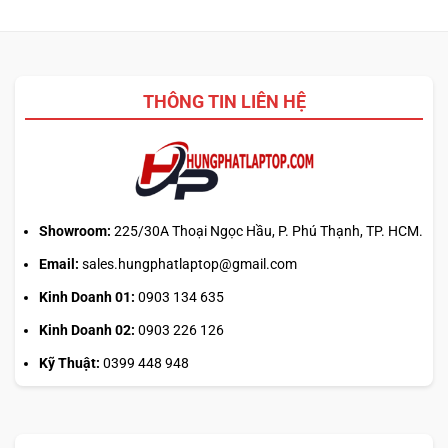
mềm
sao?
Claude
giải
Pro:
nén
mẹo
nào
canh
2026?
giờ
THÔNG TIN LIÊN HỆ
mở
phiên
là
hiểu
sai
cơ
chế
Showroom:
225/30A Thoại Ngọc Hầu, P. Phú Thạnh, TP. HCM.
Email:
sales.hungphatlaptop@gmail.com
Kinh Doanh 01:
0903 134 635
Kinh Doanh 02:
0903 226 126
Kỹ Thuật:
0399 448 948