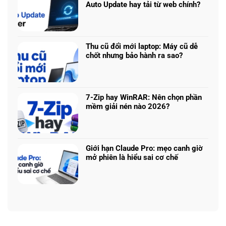
ở
Ryzen
Auto Update hay tải từ web chính?
Prompt
AI
Không
AI:
5
có
Tạo
340:
bình
logo
Chip
luận
3D
Thu cũ đổi mới laptop: Máy cũ dễ
nào
ở
từ
chốt nhưng bảo hành ra sao?
tối
Update
ảnh
Không
ưu
driver
phẳng,
có
đa
laptop
không
bình
nhiệm?
ASUS,
cần
luận
HP:
7-Zip hay WinRAR: Nên chọn phần
biết
ở
Auto
mềm giải nén nào 2026?
thiết
Thu
Update
Không
kế
cũ
hay
có
đổi
tải
bình
mới
từ
luận
laptop:
Giới hạn Claude Pro: mẹo canh giờ
web
ở
Máy
mở phiên là hiểu sai cơ chế
chính?
7-
cũ
Không
Zip
dễ
có
hay
chốt
bình
WinRAR:
nhưng
luận
Nên
bảo
ở
chọn
hành
Giới
phần
ra
hạn