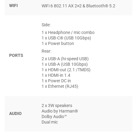
dữ liệu lớn hay các cuộc họp trực tuyến chất lượng cao.
WIFI
WiFi 6 802.11 AX 2×2 & Bluetooth® 5.2
Điều này giúp doanh nghiệp không phải lo lắng về độ trễ
hay gián đoạn, từ đó nâng cao năng suất rõ rệt cho các
Side:
người dùng chuyên nghiệp
.
1 x Headphone / mic combo
1 x USB-C® (USB 10Gbps)
1 x Power button
Rear:
PORTS
2 x USB-A (hi-speed USB)
1 x USB-A (USB 10Gbps)
1 x HDMI-out (2.1 /TMDS)
1 x HDMI-in 1.4
1 x Power DC in
1 x Ethernet (RJ45)
2 x 3W speakers
Audio by Harman®
AUDIO
Dolby Audio™
Dual mic