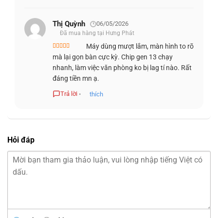
dàng trình chiếu dữ liệu, mở rộng màn hình hoặc kết hợp
các thiết bị ngoại vi, cải thiện năng suất và tiết kiệm thời
Thị Quỳnh
06/05/2026
gian thiết lập.
Đã mua hàng tại Hưng Phát
Máy dùng mượt lắm, màn hình to rõ
Được xếp
mà lại gọn bàn cực kỳ. Chip gen 13 chạy
hạng
5
5 sao
nhanh, làm việc văn phòng ko bị lag tí nào. Rất
đáng tiền mn ạ.
Trả lời
•
thích
Hỏi đáp
Bên cạnh kết nối có dây,
máy tính all-in-one
này tích hợp