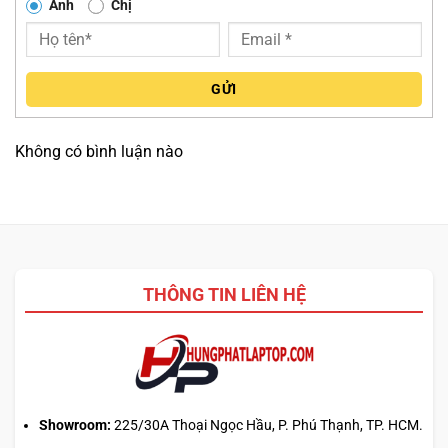
Anh
Chị
kết nối không dây tiên tiến qua
WiFi 6
và
Bluetooth 5.2
.
Công nghệ này giúp hạn chế sự phụ thuộc vào dây cáp,
phù hợp với không gian văn phòng hiện đại, giảm thiểu sự
rối rắm và tăng tính chuyên nghiệp. Khả năng kết nối
GỬI
không dây tiên tiến còn cho phép sử dụng các thiết bị di
động để trình bày hoặc chia sẻ dữ liệu một cách nhanh
Không có bình luận nào
chóng, không gián đoạn, củng cố vị thế của
ThinkCentre
Neo 50a Gen 5 24 inch (2024)
là một giải pháp văn phòng
toàn diện.
ỨNG DỤNG, BẢO MẬT VÀ ĐỐI TƯỢNG SỬ
DỤNG PHÙ HỢP
THÔNG TIN LIÊN HỆ
Trong môi trường doanh nghiệp hiện đại, bảo mật dữ liệu
là ưu tiên cao, và
ThinkCentre Neo 50a Gen 5 (24
Intel)
khẳng định độ tin cậy bằng việc tích hợp hệ thống
bảo vệ tiên tiến
ThinkShield
. Các tính năng bảo mật bao
Showroom:
225/30A Thoại Ngọc Hầu, P. Phú Thạnh, TP. HCM.
gồm chip
TPM 2.0
chuyên dụng,
camera e-shutter
(màn