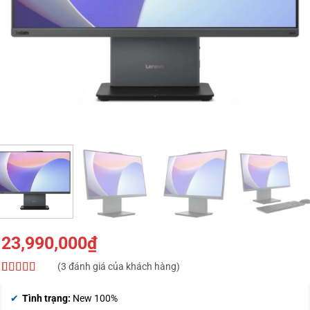
23,990,000
₫
(
3
đánh giá của khách hàng)
5
3
trên 5 dựa
trên
đánh
Tình trạng:
New 100%
giá