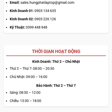
Email:
sales.hungphatlaptop@gmail.com
trập điện tử), và phần mềm quản lý
Lenovo Vantage
. Sự
Kinh Doanh 01:
0903 134 635
kết hợp này giúp tránh rò rỉ thông tin, bảo vệ an toàn dữ
liệu quan trọng và duy trì hoạt động ổn định, tránh khỏi các
Kinh Doanh 02:
0903 226 126
mối đe dọa mạng.
Kỹ Thuật:
0399 448 948
THỜI GIAN HOẠT ĐỘNG
Kinh Doanh: Thứ 2 – Chủ Nhật
Thứ 2 – Thứ 7: 08:00 – 20:30
Chủ Nhật: 09:00 – 16:00
Bảo Hành: Thứ 2 – Thứ 7
Sáng: 08:30 – 12:00
Chiều: 13:30 – 18:00
Bên cạnh bảo mật,
ThinkCentre Neo 50a Gen 5 24 inch