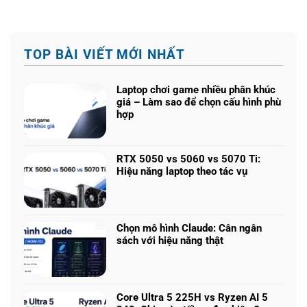
TOP BÀI VIẾT MỚI NHẤT
Laptop chơi game nhiều phân khúc
giá – Làm sao để chọn cấu hình phù
hợp
Không
có
bình
RTX 5050 vs 5060 vs 5070 Ti:
luận
Hiệu năng laptop theo tác vụ
ở
Không
Laptop
có
chơi
bình
game
luận
nhiều
Chọn mô hình Claude: Cân ngân
ở
phân
sách với hiệu năng thật
RTX
khúc
Không
5050
giá
có
vs
–
bình
5060
Làm
luận
vs
Core Ultra 5 225H vs Ryzen AI 5
sao
ở