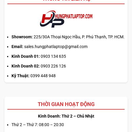
tải
từ
web
chính?
Showroom:
225/30A Thoại Ngọc Hầu, P. Phú Thạnh, TP. HCM.
Email:
sales.hungphatlaptop@gmail.com
Kinh Doanh 01:
0903 134 635
Kinh Doanh 02:
0903 226 126
Kỹ Thuật:
0399 448 948
THỜI GIAN HOẠT ĐỘNG
Kinh Doanh: Thứ 2 – Chủ Nhật
Thứ 2 – Thứ 7: 08:00 – 20:30