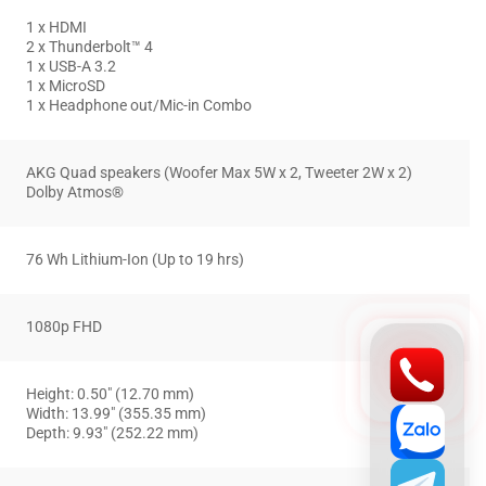
1 x HDMI
2 x Thunderbolt™ 4
1 x USB-A 3.2
1 x MicroSD
1 x Headphone out/Mic-in Combo
AKG Quad speakers (Woofer Max 5W x 2, Tweeter 2W x 2)
Dolby Atmos®
76 Wh Lithium-Ion (Up to 19 hrs)
1080p FHD
Height: 0.50″ (12.70 mm)
Width: 13.99″ (355.35 mm)
Depth: 9.93″ (252.22 mm)