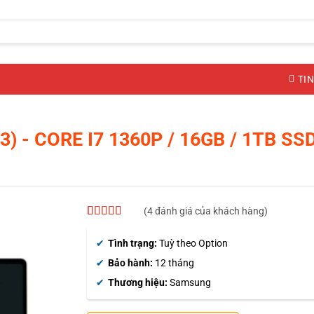
TIN
3)
- CORE I7 1360P / 16GB / 1TB SSD
(
4
đánh giá của khách hàng)
4.5
4
trên 5
dựa trên
Tình trạng:
Tuỳ theo Option
đánh giá
Bảo hành:
12 tháng
Thương hiệu:
Samsung