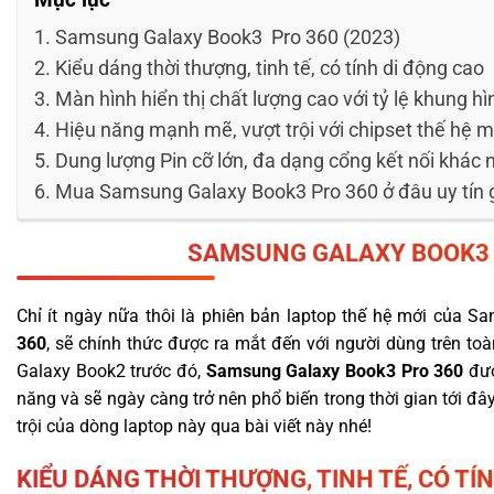
Samsung Galaxy Book3 Pro 360 (2023)
Kiểu dáng thời thượng, tinh tế, có tính di động cao
Màn hình hiển thị chất lượng cao với tỷ lệ khung hì
Hiệu năng mạnh mẽ, vượt trội với chipset thế hệ mớ
Dung lượng Pin cỡ lớn, đa dạng cổng kết nối khác 
Mua Samsung Galaxy Book3 Pro 360 ở đâu uy tín g
SAMSUNG GALAXY BOOK
Chỉ ít ngày nữa thôi là phiên bản laptop thế hệ mới của 
360
, sẽ chính thức được ra mắt đến với người dùng trên toà
Galaxy Book2 trước đó,
Samsung Galaxy Book3 Pro 360
đượ
năng và sẽ ngày càng trở nên phổ biến trong thời gian tới đ
trội của dòng laptop này qua bài viết này nhé!
KIỂU DÁNG THỜI THƯỢNG, TINH TẾ, CÓ TÍ