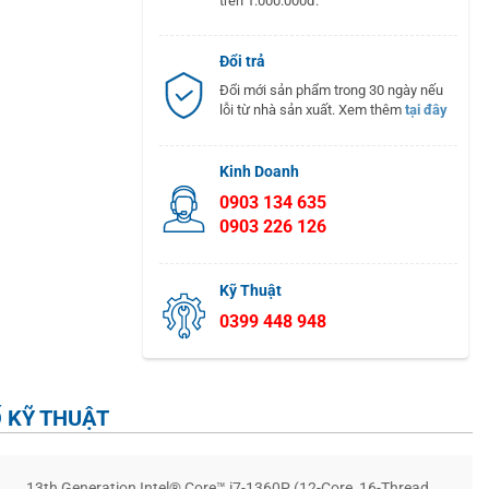
trên 1.000.000đ.
Đổi trả
Đổi mới sản phẩm trong 30 ngày nếu
lỗi từ nhà sản xuất. Xem thêm
tại đây
Kinh Doanh
0903 134 635
0903 226 126
Kỹ Thuật
0399 448 948
 KỸ THUẬT
13th Generation Intel® Core™ i7-1360P (12-Core, 16-Thread,