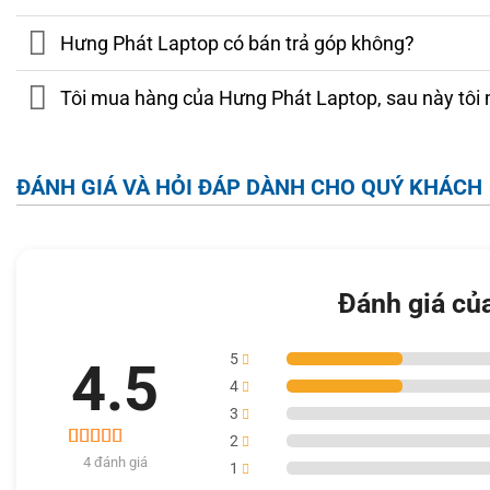
Hưng Phát Laptop có bán trả góp không?
Tôi mua hàng của Hưng Phát Laptop, sau này tôi 
ĐÁNH GIÁ VÀ HỎI ĐÁP DÀNH CHO QUÝ KHÁCH
Đánh giá củ
5
4.5
4
3
2
4
4 đánh giá
4.5
1
trên 5 dựa