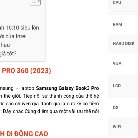
CPU
RAM
nh 16:10 siêu lớn
i của Intel
HARD DISK
nhau
iá tốt?
VGA
3
PRO 360 (2023)
LCD
Samsung – laptop
Samsung Galaxy Book3 Pro
n thế giới. Tiếp nối sự thành công của thế hệ
c các chuyên gia đánh giá là cực kỳ có tiềm
OS
ây. Đây chắc Cùng điểm qua một vài ưu thế nổi
WIFI
NH DI ĐỘNG CAO