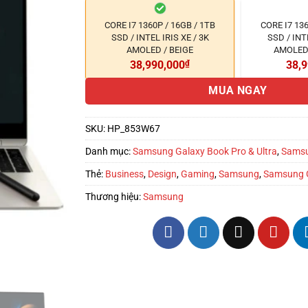
CORE I7 1360P / 16GB / 1TB
CORE I7 136
SSD / INTEL IRIS XE / 3K
SSD / INTE
AMOLED / BEIGE
AMOLED
38,990,000
₫
38,9
MUA NGAY
SKU:
HP_853W67
Danh mục:
Samsung Galaxy Book Pro & Ultra
,
Sams
Thẻ:
Business
,
Design
,
Gaming
,
Samsung
,
Samsung 
Thương hiệu:
Samsung