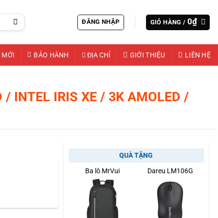
0
₫
ĐĂNG NHẬP
GIỎ HÀNG /
 MỚI
BẢO HÀNH
ĐỊA CHỈ
GIỚI THIỆU
LIÊN HỆ
 / INTEL IRIS XE / 3K AMOLED /
QUÀ TẶNG
Ba lô MrVui
Dareu LM106G