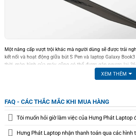
Một nâng cấp vượt trội khác mà người dùng sẽ được trải ngh
kết nối và hoạt động giữa bút S Pen và laptop Galaxy Book3
thời, màn hình của máy cũng có thể được gập ngược lại 360
Galaxy Book3 thành một chiếc máy tính bảng cực kỳ dễ dàng
XEM THÊM
MÀN HÌNH HIỂN THỊ CHẤT LƯỢNG CAO VỚI
LỚN
FAQ - CÁC THẮC MẮC KHI MUA HÀNG
Chất lượng hiển thị mà Samsung trang bị cho laptop
Samsung
Tôi muốn hỏi giờ làm việc của Hưng Phát Laptop 
có thể được xem là nâng cấp mạnh mẽ nhất của hãng trên các 
nền AMOLED 16 inch cảm ứng cùng độ phân giải cực khủng 3
Hưng Phát Laptop nhận thanh toán qua các hình 
mà
Samsung Galaxy Book3 Pro 360
đem tới cho người dùng c