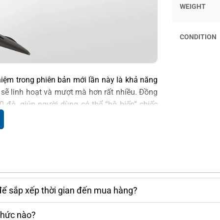
WEIGHT
CONDITION
iệm trong phiên bản mới lần này là khả năng
 sẽ linh hoạt và mượt mà hơn rất nhiều. Đồng
 độ, giúp người dùng có thể “hô biến” chiếc
.
 TỶ LỆ KHUNG HÌNH 16:10 SIÊU
 Galaxy Book3 Pro 360
trong lần ra mắt này
để sắp xếp thời gian đến mua hàng?
thiết bị laptop ở thời điểm hiện tại. Với tấm
K (2880 x 1800 pixels), chất lượng hình ảnh
thức nào?
hỉ có thể diễn tả bằng 2 từ “Xuất sắc”.