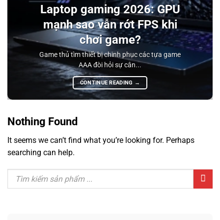
Laptop gaming 2026: GPU
mạnh sao vẫn rớt FPS khi
chơi game?
Game thủ tìm thiết bị chinh phục các tựa game
AAA đòi hỏi sự cân...
CONTINUE READING
→
Nothing Found
It seems we can’t find what you’re looking for. Perhaps
searching can help.