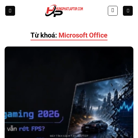
Skip
to
content
Từ khoá:
Microsoft Office
MÁY TÍNH XÁCH TAY - LAPTOP