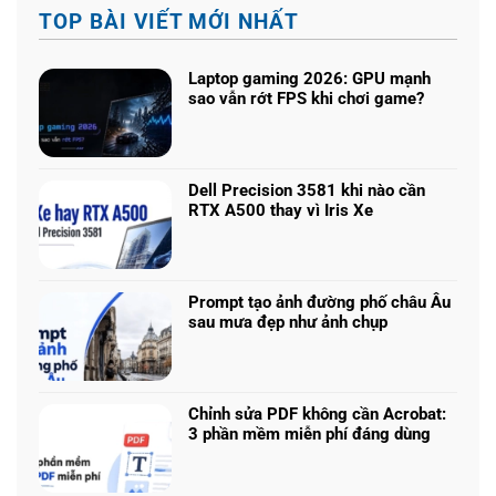
TOP BÀI VIẾT MỚI NHẤT
Laptop gaming 2026: GPU mạnh
sao vẫn rớt FPS khi chơi game?
Không
có
bình
luận
Dell Precision 3581 khi nào cần
ở
RTX A500 thay vì Iris Xe
Laptop
Không
gaming
có
2026:
bình
GPU
luận
mạnh
Prompt tạo ảnh đường phố châu Âu
ở
sao
sau mưa đẹp như ảnh chụp
Dell
vẫn
Không
Precision
rớt
có
3581
FPS
bình
khi
khi
luận
nào
Chỉnh sửa PDF không cần Acrobat:
chơi
ở
cần
3 phần mềm miễn phí đáng dùng
game?
Prompt
RTX
Không
tạo
A500
có
ảnh
thay