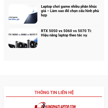
bình
đường
vì
luận
phố
Laptop chơi game nhiều phân khúc
Iris
ở
châu
giá – Làm sao để chọn cấu hình phù
Xe
Chỉnh
Âu
hợp
sửa
sau
Không
PDF
mưa
có
không
đẹp
bình
cần
RTX 5050 vs 5060 vs 5070 Ti:
như
luận
Acrobat:
Hiệu năng laptop theo tác vụ
ảnh
ở
3
Không
chụp
Laptop
phần
có
chơi
mềm
bình
game
miễn
luận
nhiều
phí
ở
phân
đáng
RTX
khúc
dùng
5050
giá
vs
–
5060
Làm
vs
sao
5070
để
Ti:
chọn
THÔNG TIN LIÊN HỆ
Hiệu
cấu
năng
hình
laptop
phù
theo
hợp