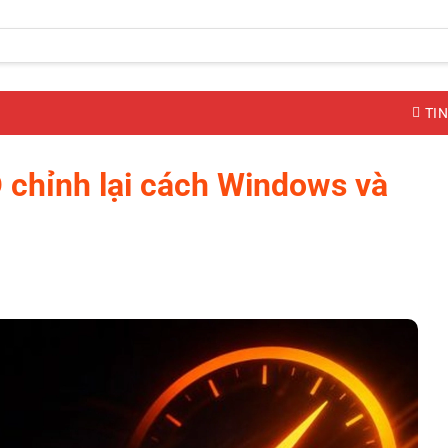
TIN
chỉnh lại cách Windows và