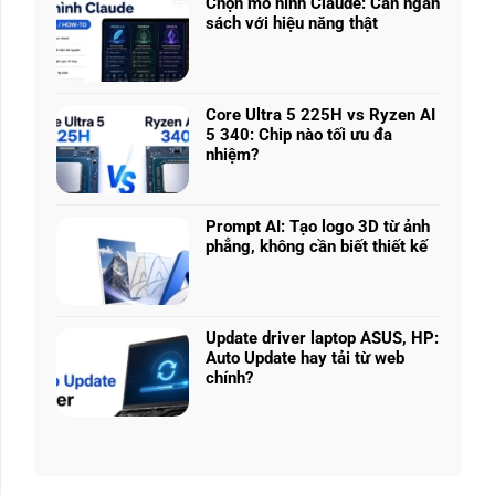
nhiều
Chọn mô hình Claude: Cân ngân
ở
phân
sách với hiệu năng thật
RTX
khúc
Không
5050
giá
có
vs
–
bình
5060
Làm
luận
vs
Core Ultra 5 225H vs Ryzen AI
sao
ở
5070
5 340: Chip nào tối ưu đa
để
Chọn
Ti:
nhiệm?
chọn
mô
Hiệu
Không
cấu
hình
năng
có
hình
Claude:
laptop
bình
phù
Cân
Prompt AI: Tạo logo 3D từ ảnh
theo
luận
hợp
ngân
phẳng, không cần biết thiết kế
tác
ở
sách
Không
vụ
Core
với
có
Ultra
hiệu
bình
5
năng
luận
225H
Update driver laptop ASUS, HP:
thật
ở
vs
Auto Update hay tải từ web
Prompt
Ryzen
chính?
AI:
AI
Không
Tạo
5
có
logo
340:
bình
3D
Chip
luận
từ
nào
ở
ảnh