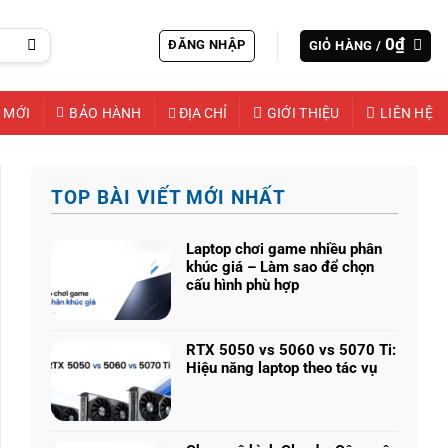
0
₫
ĐĂNG NHẬP
GIỎ HÀNG /
 MỚI
BẢO HÀNH
ĐỊA CHỈ
GIỚI THIỆU
LIÊN HỆ
TOP BÀI VIẾT MỚI NHẤT
Laptop chơi game nhiều phân
khúc giá – Làm sao để chọn
cấu hình phù hợp
Không
có
bình
RTX 5050 vs 5060 vs 5070 Ti:
luận
Hiệu năng laptop theo tác vụ
ở
Không
Laptop
có
chơi
bình
game
luận