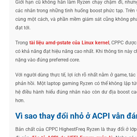
Giới hạn cũ không hẳn làm Ryzen chạy chậm đi, nhưng
các nhân trong những tình huống boost phức tạp. Trên
cùng một cách, và phần mềm giám sát cũng không phả
đạt tới.
Trong
tài liệu amd-pstate của Linux kernel
, CPPC được 
có khả năng đạt hiệu năng cao nhất. Khi thông tin này c
nặng vào đúng preferred core.
Với người dùng thực tế, lợi ích rõ nhất nằm ở game, tác
phản hồi. Một laptop gaming Ryzen có thể không lập tứ
hệ điều hành hiểu đúng nhân nào còn dư địa boost ca
hơn.
Vì sao thay đổi nhỏ ở ACPI vẫn đ
Bản chất của CPPC HighestFreq Ryzen là thay đổi ở lớp 