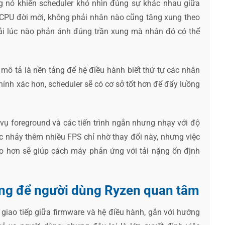
 nó khiến scheduler khó nhìn đúng sự khác nhau giữa
 CPU đời mới, không phải nhân nào cũng tăng xung theo
i lúc nào phản ánh đúng trần xung mà nhân đó có thể
mô tả là nền tảng để hệ điều hành biết thứ tự các nhân
hính xác hơn, scheduler sẽ có cơ sở tốt hơn để đẩy luồng
 vụ foreground và các tiến trình ngắn nhưng nhạy với độ
c nhảy thêm nhiều FPS chỉ nhờ thay đổi này, nhưng việc
o hơn sẽ giúp cách máy phản ứng với tải nặng ổn định
áng để người dùng Ryzen quan tâm
giao tiếp giữa firmware và hệ điều hành, gắn với hướng