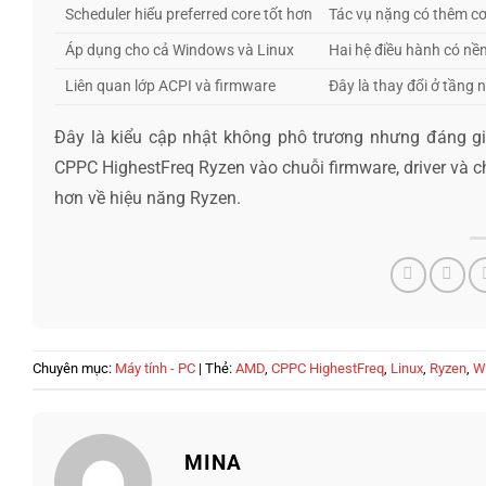
Scheduler hiểu preferred core tốt hơn
Tác vụ nặng có thêm cơ
Áp dụng cho cả Windows và Linux
Hai hệ điều hành có nền
Liên quan lớp ACPI và firmware
Đây là thay đổi ở tầng n
Đây là kiểu cập nhật không phô trương nhưng đáng g
CPPC HighestFreq Ryzen vào chuỗi firmware, driver và ch
hơn về hiệu năng Ryzen.
Chuyên mục:
Máy tính - PC
| Thẻ:
AMD
,
CPPC HighestFreq
,
Linux
,
Ryzen
,
W
MINA