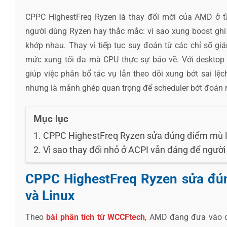
CPPC HighestFreq Ryzen là thay đổi mới của AMD ở t
người dùng Ryzen hay thắc mắc: vì sao xung boost ghi
khớp nhau. Thay vì tiếp tục suy đoán từ các chỉ số gi
mức xung tối đa mà CPU thực sự báo về. Với desktop 
giúp việc phân bổ tác vụ lẫn theo dõi xung bớt sai lệ
nhưng là mảnh ghép quan trọng để scheduler bớt đoán 
Mục lục
CPPC HighestFreq Ryzen sửa đúng điểm mù l
Vì sao thay đổi nhỏ ở ACPI vẫn đáng để ngườ
CPPC HighestFreq Ryzen sửa đú
và Linux
Theo
bài phân tích từ WCCFtech
, AMD đang đưa vào c