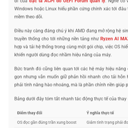
đi của
đặc tả ACPI do UEFI Forum quản lý
. Nghe có 
Windows hoặc Linux hiểu phần cứng chính xác tới đâu t
mềm theo dõi.
Điều này càng đáng chú ý khi AMD đang mở rộng hệ sinh
truyền thống cho tới những nền tảng như
Ryzen AI MA
hợp và tải hệ thống trong cùng một gói chip, việc OS h
khiến người dùng đọc nhầm hiệu năng của máy.
Bức tranh đó cũng liên quan tới các hệ máy hiệu năn
gọn nhưng vẫn muốn giữ phản hồi nhanh cho tải hỗn h
phải tính năng hào nhoáng, mà là phần chỉnh nền giúp
Bảng dưới đây tóm tắt nhanh tác động thực tế của thay 
Điểm thay đổi
Ý nghĩa thực tế
OS đọc gần đúng trần xung boost
Giảm tình trạng phải đoá