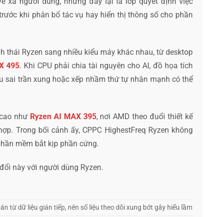
vẻ xa người dùng, nhưng đây lại là lớp quyết định việc
rước khi phân bổ tác vụ hay hiển thị thông số cho phần
 thái Ryzen sang nhiều kiểu máy khác nhau, từ desktop
X 495
. Khi CPU phải chia tài nguyên cho AI, đồ họa tích
iểu sai trần xung hoặc xếp nhầm thứ tự nhân mạnh có thể
g cao như
Ryzen AI MAX 395
, nơi AMD theo đuổi thiết kế
ợp. Trong bối cảnh ấy, CPPC HighestFreq Ryzen không
 phần mềm bắt kịp phần cứng.
đổi này với người dùng Ryzen.
n từ dữ liệu gián tiếp, nên số liệu theo dõi xung bớt gây hiểu lầm