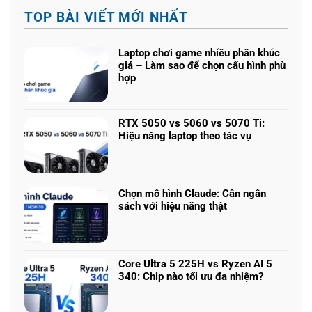
TOP BÀI VIẾT MỚI NHẤT
Laptop chơi game nhiều phân khúc
giá – Làm sao để chọn cấu hình phù
hợp
Không
có
bình
RTX 5050 vs 5060 vs 5070 Ti:
luận
Hiệu năng laptop theo tác vụ
ở
Không
Laptop
có
chơi
bình
game
luận
nhiều
Chọn mô hình Claude: Cân ngân
ở
phân
sách với hiệu năng thật
RTX
khúc
Không
5050
giá
có
vs
–
bình
5060
Làm
luận
vs
Core Ultra 5 225H vs Ryzen AI 5
sao
ở
5070
340: Chip nào tối ưu đa nhiệm?
để
Chọn
Ti:
Không
chọn
mô
Hiệu
có
cấu
hình