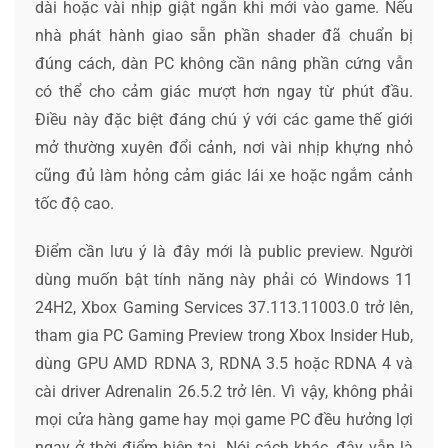
dài hoặc vài nhịp giật ngắn khi mới vào game. Nếu
nhà phát hành giao sẵn phần shader đã chuẩn bị
đúng cách, dàn PC không cần nâng phần cứng vẫn
có thể cho cảm giác mượt hơn ngay từ phút đầu.
Điều này đặc biệt đáng chú ý với các game thế giới
mở thường xuyên đổi cảnh, nơi vài nhịp khựng nhỏ
cũng đủ làm hỏng cảm giác lái xe hoặc ngắm cảnh
tốc độ cao.
Điểm cần lưu ý là đây mới là public preview. Người
dùng muốn bật tính năng này phải có Windows 11
24H2, Xbox Gaming Services 37.113.11003.0 trở lên,
tham gia PC Gaming Preview trong Xbox Insider Hub,
dùng GPU AMD RDNA 3, RDNA 3.5 hoặc RDNA 4 và
cài driver Adrenalin 26.5.2 trở lên. Vì vậy, không phải
mọi cửa hàng game hay mọi game PC đều hưởng lợi
ngay ở thời điểm hiện tại. Nói cách khác, đây vẫn là