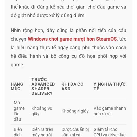
thể khác đi đáng kể nếu thời gian chờ đầu game và
độ giật nhỏ được xử lý đúng điểm.
Nhìn rộng hơn, đây cũng là phần nối tiếp của câu
chuyện
Windows chơi game mượt hơn SteamOS
, tức
là hiệu năng thực tế ngày càng phụ thuộc vào cách
hệ điều hành và bộ công cụ đồ họa phối hợp với
game.
TRƯỚC
HẠNG
ADVANCED
KHI ĐÃ CÓ
Ý NGHĨA THỰC
MỤC
SHADER
ASD
TẾ
DELIVERY
Mở
game
Khoảng 90
Vào game nhanh
Khoảng 4 giây
lần
giây
hơn rõ rệt
đầu
Biên
Diễn ra trên
Được chuẩn bị
Giảm tải cho
dịch
máy người
sẵn khi cài
CPU và driver lúc