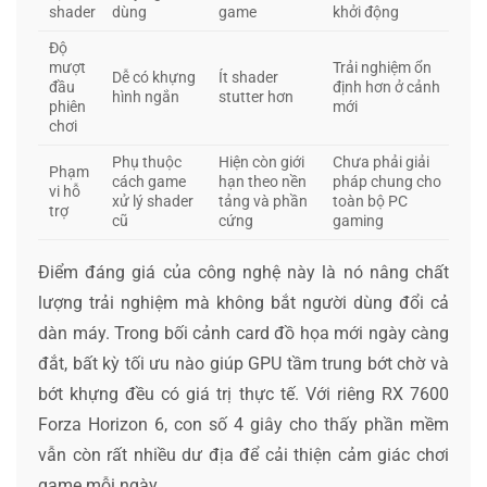
shader
dùng
game
khởi động
Độ
mượt
Trải nghiệm ổn
Dễ có khựng
Ít shader
đầu
định hơn ở cảnh
hình ngắn
stutter hơn
phiên
mới
chơi
Phụ thuộc
Hiện còn giới
Chưa phải giải
Phạm
cách game
hạn theo nền
pháp chung cho
vi hỗ
xử lý shader
tảng và phần
toàn bộ PC
trợ
cũ
cứng
gaming
Điểm đáng giá của công nghệ này là nó nâng chất
lượng trải nghiệm mà không bắt người dùng đổi cả
dàn máy. Trong bối cảnh card đồ họa mới ngày càng
đắt, bất kỳ tối ưu nào giúp GPU tầm trung bớt chờ và
bớt khựng đều có giá trị thực tế. Với riêng RX 7600
Forza Horizon 6, con số 4 giây cho thấy phần mềm
vẫn còn rất nhiều dư địa để cải thiện cảm giác chơi
game mỗi ngày.