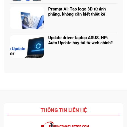
năng
bình
hình
Claude:
laptop
luận
phù
Cân
Prompt AI: Tạo logo 3D từ ảnh
theo
ở
hợp
ngân
phẳng, không cần biết thiết kế
tác
Core
sách
Không
vụ
Ultra
với
có
5
hiệu
bình
225H
năng
luận
vs
Update driver laptop ASUS, HP:
thật
ở
Ryzen
Auto Update hay tải từ web chính?
Prompt
AI
Không
AI:
5
có
Tạo
340:
bình
logo
Chip
luận
3D
nào
ở
từ
tối
Update
ảnh
ưu
driver
phẳng,
đa
laptop
không
nhiệm?
ASUS,
cần
HP:
biết
Auto
thiết
Update
kế
THÔNG TIN LIÊN HỆ
hay
tải
từ
web