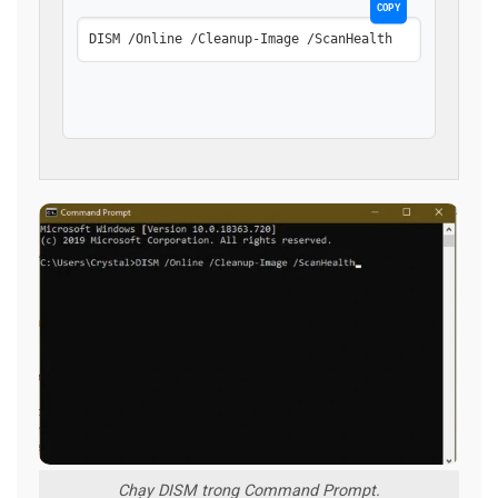
COPY
DISM /Online /Cleanup-Image /ScanHealth
Chạy DISM trong Command Prompt.