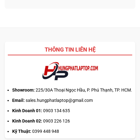
3D
nào
ở
từ
tối
Update
ảnh
ưu
driver
phẳng,
đa
laptop
không
nhiệm?
ASUS,
cần
HP:
biết
Auto
thiết
Update
kế
THÔNG TIN LIÊN HỆ
hay
tải
từ
web
chính?
Showroom:
225/30A Thoại Ngọc Hầu, P. Phú Thạnh, TP. HCM.
Email:
sales.hungphatlaptop@gmail.com
Kinh Doanh 01:
0903 134 635
Kinh Doanh 02:
0903 226 126
Kỹ Thuật:
0399 448 948