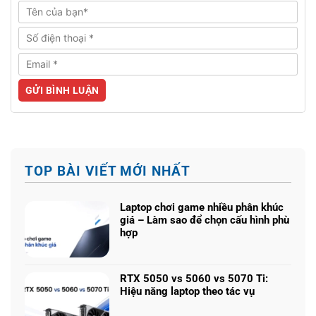
TOP BÀI VIẾT MỚI NHẤT
Laptop chơi game nhiều phân khúc
giá – Làm sao để chọn cấu hình phù
hợp
Không
có
bình
RTX 5050 vs 5060 vs 5070 Ti:
luận
Hiệu năng laptop theo tác vụ
ở
Không
Laptop