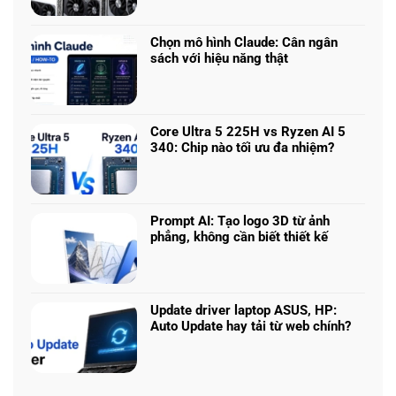
có
chơi
bình
game
luận
nhiều
Chọn mô hình Claude: Cân ngân
ở
phân
sách với hiệu năng thật
RTX
khúc
Không
5050
giá
có
vs
–
bình
5060
Làm
luận
vs
Core Ultra 5 225H vs Ryzen AI 5
sao
ở
5070
340: Chip nào tối ưu đa nhiệm?
để
Chọn
Ti:
Không
chọn
mô
Hiệu
có
cấu
hình
năng
bình
hình
Claude:
laptop
luận
phù
Cân
Prompt AI: Tạo logo 3D từ ảnh
theo
ở
hợp
ngân
phẳng, không cần biết thiết kế
tác
Core
sách
Không
vụ
Ultra
với
có
5
hiệu
bình
225H
năng
luận
vs
Update driver laptop ASUS, HP:
thật
ở
Ryzen
Auto Update hay tải từ web chính?
Prompt
AI
Không
AI:
5
có
Tạo
340:
bình
logo
Chip
luận