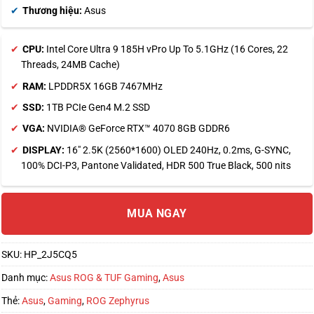
Thương hiệu:
Asus
CPU:
Intel Core Ultra 9 185H vPro Up To 5.1GHz (16 Cores, 22
Threads, 24MB Cache)
RAM:
LPDDR5X 16GB 7467MHz
SSD:
1TB PCIe Gen4 M.2 SSD
VGA:
NVIDIA® GeForce RTX™ 4070 8GB GDDR6
DISPLAY:
16″ 2.5K (2560*1600) OLED 240Hz, 0.2ms, G-SYNC,
100% DCI-P3, Pantone Validated, HDR 500 True Black, 500 nits
MUA NGAY
SKU:
HP_2J5CQ5
Danh mục:
Asus ROG & TUF Gaming
,
Asus
Thẻ:
Asus
,
Gaming
,
ROG Zephyrus