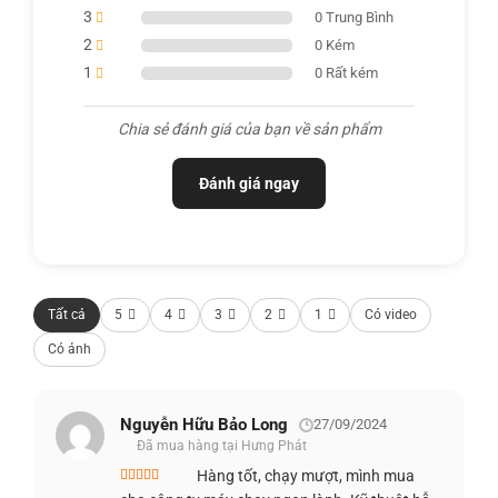
3
0 Trung Bình
2
0 Kém
1
0 Rất kém
Chia sẻ đánh giá của bạn về sản phẩm
Đánh giá ngay
Màn hình này đem lại trải nghiệm hình ảnh tuyệt vời, phù
Tất cả
5
4
3
2
1
Có video
hợp cho cả gaming lẫn đa phương tiện như:
Có ảnh
Chơi game với đồ họa chi tiết sắc nét
Làm việc với đồ họa, thiết kế
Nguyễn Hữu Bảo Long
27/09/2024
Đã mua hàng tại Hưng Phát
Xem phim, video với hình ảnh sống động
Hàng tốt, chạy mượt, mình mua
Được xếp