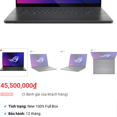
45,500,000
₫
(
3
đánh giá của khách hàng)
4.33
3
trên 5
dựa trên
Tình trạng:
New 100% Full Box
đánh giá
Bảo hành:
12 tháng