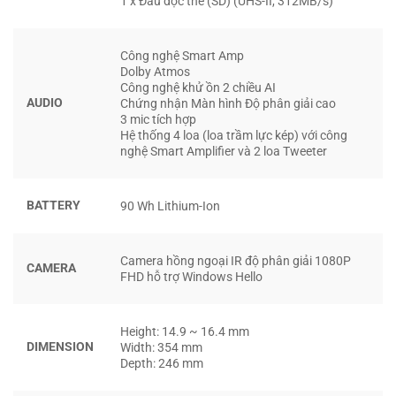
1 x Đầu đọc thẻ (SD) (UHS-II, 312MB/s)
Công nghệ Smart Amp
Dolby Atmos
Công nghệ khử ồn 2 chiều AI
AUDIO
Chứng nhận Màn hình Độ phân giải cao
3 mic tích hợp
Hệ thống 4 loa (loa trầm lực kép) với công
nghệ Smart Amplifier và 2 loa Tweeter
GPU NVIDIA® GEFORCE RTX™ 4070
Kiến trúc Ampere mới với đơn vị đồ họa thế hệ mới
BATTERY
90 Wh Lithium-Ion
Tăng tốc AI với tensor core thế hệ 3
Hỗ trợ Ray Tracing và DLSS 3.0
Camera hồng ngoại IR độ phân giải 1080P
CAMERA
FHD hỗ trợ Windows Hello
Đạt hiệu suất cao trong game và ứng dụng đồ họa
chuyên nghiệp
Height: 14.9 ~ 16.4 mm
MÀN HÌNH ROG NEBULA OLED VỚI TẦN
DIMENSION
Width: 354 mm
Depth: 246 mm
SỐ QUÉT ĐỈNH CAO