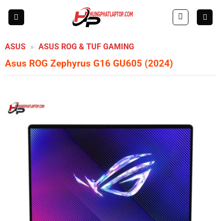
Skip
to
content
ASUS
»
ASUS ROG & TUF GAMING
Asus ROG Zephyrus G16 GU605 (2024)