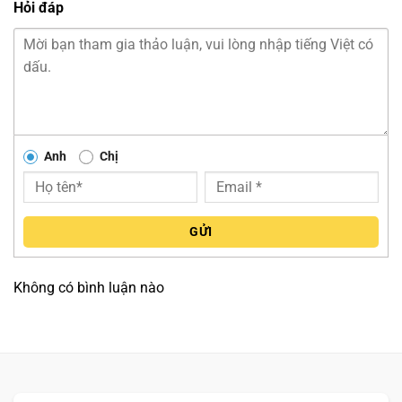
Hỏi đáp
Giảm nhiệt độ tối đa trong suốt quá trình cao tải
Anh
Chị
GỬI
Không có bình luận nào
KEO TẢN NHIỆT KIM LOẠI LỎNG
Dẫn nhiệt nhanh hơn chất bán dẫn truyền thống
Giúp nhiệt được tản ra ngoài nhanh chóng và hiệu quả