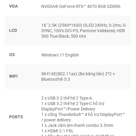
VGA
NVIDIA® GeForce RTX™ 4070 8GB GDDR6
16″ 2.5K (2560*1600) OLED 240Hz, 0.2ms, G-
LCD
SYNC, 100% DCI-P3, Pantone Validated, HDR
500 True Black, 500 nits
CPU INTEL® CORE™ ULTRA 9 185H
OS
Windows 11 English
Được sản xuất trên tiến trình 7nm EUV
Lên đến 24 nhân và 32 luồng
Wi-Fi 6E(802.11ax) (Ba băng tần) 2*2 +
WIFI
Bluetooth® 5.3
Xung nhịp Turbo cao nhất 5,8GHz
Hỗ trợ DDR5 và PCIe Gen 5
2 x USB 3.2 thế hệ 2 Type-A
1 x USB 3.2 thế hệ 2 Type-C hỗ trợ
DisplayPort™/Power Delivery
1 x cổng Thunderbolt™ 4 hỗ trợ DisplayPort™
PORTS
/ power delivery
1 x Jack cắm âm thanh combo 3.5mm
1 x HDMI 2.1 FRL