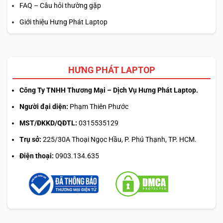
đa dạng, giúp người dùng dễ dàng kết nối với các thiết bị
FAQ – Câu hỏi thường gặp
ngoại vi và mạng internet.
Giới thiệu Hưng Phát Laptop
HƯNG PHÁT LAPTOP
Công Ty TNHH Thương Mại – Dịch Vụ Hưng Phát Laptop.
Người đại diện:
Phạm Thiên Phước
MST/ĐKKD/QĐTL:
0315535129
Trụ sở:
225/30A Thoại Ngọc Hầu, P. Phú Thạnh, TP. HCM.
Điện thoại:
0903.134.635
Cổng kết nối đa dạng:
Thunderbolt™ 4
USB-C®