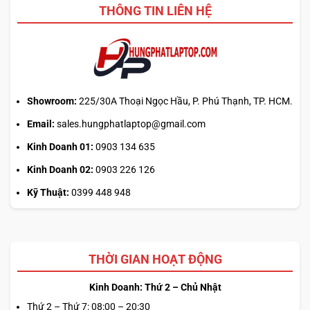
THÔNG TIN LIÊN HỆ
HỆ THỐNG TẢN NHIỆT BUỒNG KHÍ
Tách biệt buồng khí CPU và GPU
Tăng cường khả năng tản nhiệt độc lập
Hiệu quả hơn trong những tình huống cao tải
Showroom:
225/30A Thoại Ngọc Hầu, P. Phú Thạnh, TP. HCM.
Email:
sales.hungphatlaptop@gmail.com
BỘ LỌC BỤI
Kinh Doanh 01:
0903 134 635
Ngăn bụi và các hạt nhỏ xâm nhập vào hệ thống
Kinh Doanh 02:
0903 226 126
Bảo vệ linh kiện bên trong khỏi tắc nghẽn
Kỹ Thuật:
0399 448 948
Dễ tháo lắp và vệ sinh
PIN DUNG LƯỢNG LỚN, SẠC NHANH 50%
VỚI 30 PHÚT
THỜI GIAN HOẠT ĐỘNG
Kinh Doanh: Thứ 2 – Chủ Nhật
Asus ROG Zephyrus G16 GU605
được trang bị pin dung
Thứ 2 – Thứ 7: 08:00 – 20:30