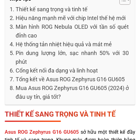
Thiết kế sang trọng và tinh tế
Hiệu năng mạnh mẽ với chip Intel thế hệ mới
Màn hình ROG Nebula OLED với tần số quét
đỉnh cao
Hệ thống tản nhiệt hiệu quả và mát mẻ
Pin dung lượng lớn, sạc nhanh 50% với 30
phút
Cổng kết nối đa dạng và linh hoạt
Tổng kết về Asus ROG Zephyrus G16 GU605
Mua Asus ROG Zephyrus G16 GU605 (2024) ở
đâu uy tín, giá tốt?
THIẾT KẾ SANG TRỌNG VÀ TINH TẾ
Asus ROG Zephyrus G16 GU605
sở hữu một thiết kế đầy
tinh tế và sang trọng. Khung máy được hoàn thiện bằng