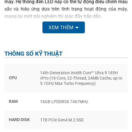
máy. Hệ thống đèn LED này có thể tự động điều chỉnh màu
sắc và hiệu ứng dựa trên tình trạng hoạt động của máy,
mang lại một trải nghiệm thị giác đầy hấp dẫn.
XEM THÊM
HIỆU NĂNG MẠNH MẼ VỚI CHIP INTEL
THẾ HỆ MỚI
THÔNG SỐ KỸ THUẬT
Với việc trang bị
CPU Intel® Core™ Ultra 9 185H
và đồ họa
NVIDIA® GeForce RTX™ 4070
,
Asus ROG Zephyrus G16
GU605
sẵn sàng đáp ứng mọi tác vụ đòi hỏi hiệu năng cao
14th Generation Intel® Core™ Ultra 9 185H
như chơi game, đồ họa, render video hay thậm chí trí tuệ
CPU
vPro (16-Core, 22-Thread, 24MB Cache, up to
5.1GHz Max Turbo Frequency)
nhân tạo (AI).
RAM
16GB LPDDR5X 7467MHz
HARD DISK
1TB PCIe Gen4 M.2 SSD