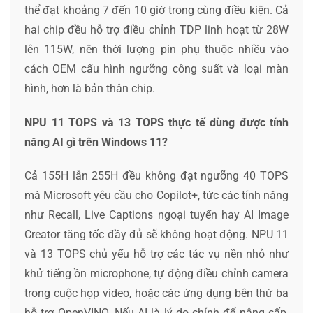
thể đạt khoảng 7 đến 10 giờ trong cùng điều kiện. Cả
hai chip đều hỗ trợ điều chỉnh TDP linh hoạt từ 28W
lên 115W, nên thời lượng pin phụ thuộc nhiều vào
cách OEM cấu hình ngưỡng công suất và loại màn
hình, hơn là bản thân chip.
NPU 11 TOPS và 13 TOPS thực tế dùng được tính
năng AI gì trên Windows 11?
Cả 155H lẫn 255H đều không đạt ngưỡng 40 TOPS
mà Microsoft yêu cầu cho Copilot+, tức các tính năng
như Recall, Live Captions ngoại tuyến hay AI Image
Creator tăng tốc đầy đủ sẽ không hoạt động. NPU 11
và 13 TOPS chủ yếu hỗ trợ các tác vụ nền nhỏ như
khử tiếng ồn microphone, tự động điều chỉnh camera
trong cuộc họp video, hoặc các ứng dụng bên thứ ba
hỗ trợ OpenVINO. Nếu AI là lý do chính để nâng cấp,