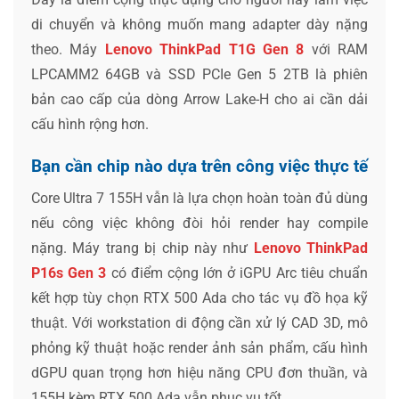
di chuyển và không muốn mang adapter dày nặng
theo. Máy
Lenovo ThinkPad T1G Gen 8
với RAM
LPCAMM2 64GB và SSD PCIe Gen 5 2TB là phiên
bản cao cấp của dòng Arrow Lake-H cho ai cần dải
cấu hình rộng hơn.
Bạn cần chip nào dựa trên công việc thực tế
Core Ultra 7 155H vẫn là lựa chọn hoàn toàn đủ dùng
nếu công việc không đòi hỏi render hay compile
nặng. Máy trang bị chip này như
Lenovo ThinkPad
P16s Gen 3
có điểm cộng lớn ở iGPU Arc tiêu chuẩn
kết hợp tùy chọn RTX 500 Ada cho tác vụ đồ họa kỹ
thuật. Với workstation di động cần xử lý CAD 3D, mô
phỏng kỹ thuật hoặc render ảnh sản phẩm, cấu hình
dGPU quan trọng hơn hiệu năng CPU đơn thuần, và
155H kèm RTX 500 Ada vẫn phục vụ tốt.