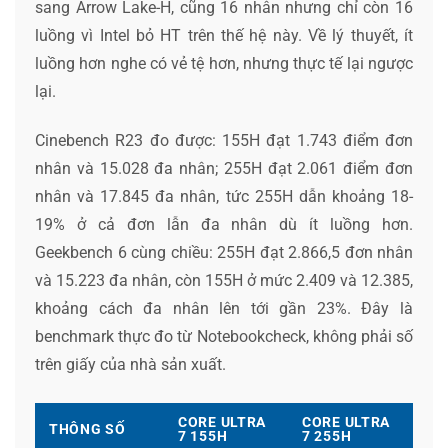
sang Arrow Lake-H, cũng 16 nhân nhưng chỉ còn 16
luồng vì Intel bỏ HT trên thế hệ này. Về lý thuyết, ít
luồng hơn nghe có vẻ tệ hơn, nhưng thực tế lại ngược
lại.
Cinebench R23 đo được: 155H đạt 1.743 điểm đơn
nhân và 15.028 đa nhân; 255H đạt 2.061 điểm đơn
nhân và 17.845 đa nhân, tức 255H dẫn khoảng 18-
19% ở cả đơn lẫn đa nhân dù ít luồng hơn.
Geekbench 6 cùng chiều: 255H đạt 2.866,5 đơn nhân
và 15.223 đa nhân, còn 155H ở mức 2.409 và 12.385,
khoảng cách đa nhân lên tới gần 23%. Đây là
benchmark thực đo từ Notebookcheck, không phải số
trên giấy của nhà sản xuất.
CORE ULTRA
CORE ULTRA
THÔNG SỐ
7 155H
7 255H