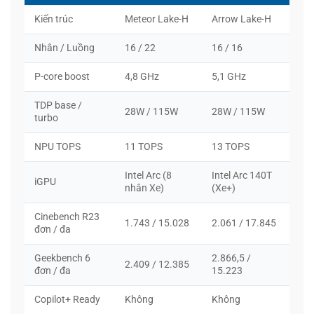
Kiến trúc
Meteor Lake-H
Arrow Lake-H
Nhân / Luồng
16 / 22
16 / 16
P-core boost
4,8 GHz
5,1 GHz
TDP base /
28W / 115W
28W / 115W
turbo
NPU TOPS
11 TOPS
13 TOPS
Intel Arc (8
Intel Arc 140T
iGPU
nhân Xe)
(Xe+)
Cinebench R23
1.743 / 15.028
2.061 / 17.845
đơn / đa
Geekbench 6
2.866,5 /
2.409 / 12.385
đơn / đa
15.223
Copilot+ Ready
Không
Không