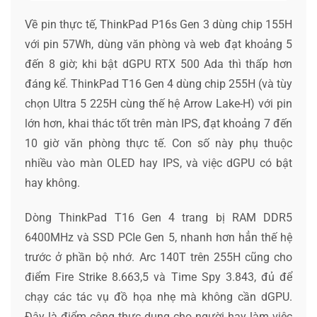
Về pin thực tế, ThinkPad P16s Gen 3 dùng chip 155H
với pin 57Wh, dùng văn phòng và web đạt khoảng 5
đến 8 giờ; khi bật dGPU RTX 500 Ada thì thấp hơn
đáng kể. ThinkPad T16 Gen 4 dùng chip 255H (và tùy
chọn Ultra 5 225H cùng thế hệ Arrow Lake-H) với pin
lớn hơn, khai thác tốt trên màn IPS, đạt khoảng 7 đến
10 giờ văn phòng thực tế. Con số này phụ thuộc
nhiều vào màn OLED hay IPS, và việc dGPU có bật
hay không.
Dòng ThinkPad T16 Gen 4 trang bị RAM DDR5
6400MHz và SSD PCIe Gen 5, nhanh hơn hẳn thế hệ
trước ở phần bộ nhớ. Arc 140T trên 255H cũng cho
điểm Fire Strike 8.663,5 và Time Spy 3.843, đủ để
chạy các tác vụ đồ họa nhẹ mà không cần dGPU.
Đây là điểm cộng thực dụng cho người hay làm việc