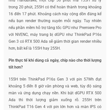
như Handbrake, một clip 30 phút mà 155H xử lý
trong 20 phút, 255H có thể hoàn thành trong khoảng
16 đến 17 phút. Khoảng cách này cộng dồn đáng kể
nếu bạn render thường xuyên mỗi ngày. Tuy nhiên
nếu phần mềm hỗ trợ tăng tốc GPU như Premiere Pro
với NVENC, máy trang bị dGPU như ThinkPad P16s
Gen 3 có RTX 500 Ada sẽ giảm thời gian render nhiều
hơn, bất kể là 155H hay 255H.
Pin thực tế khi dùng cả ngày, chip nào cho thời lượng
tốt hơn?
155H trên ThinkPad P16s Gen 3 với pin 57Wh đạt
khoảng 5 đến 8 giờ văn phòng và web, tùy độ sáng
màn và ứng dụng chạy nền. Khi bật dGPU RTX 500
Ada thì thời lượng giảm xuống rõ. 255H trên
ThinkPad T16 Gen 4 với pin lớn hơn và màn IPS có