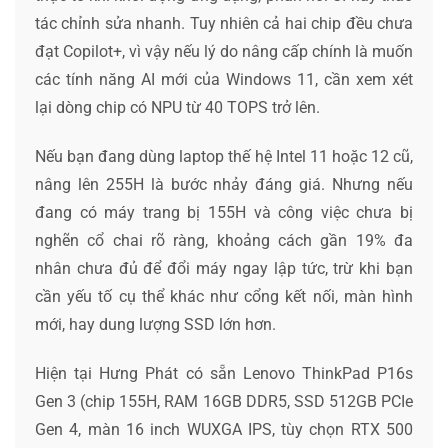
tác chỉnh sửa nhanh. Tuy nhiên cả hai chip đều chưa
đạt Copilot+, vì vậy nếu lý do nâng cấp chính là muốn
các tính năng AI mới của Windows 11, cần xem xét
lại dòng chip có NPU từ 40 TOPS trở lên.
Nếu bạn đang dùng laptop thế hệ Intel 11 hoặc 12 cũ,
nâng lên 255H là bước nhảy đáng giá. Nhưng nếu
đang có máy trang bị 155H và công việc chưa bị
nghẽn cổ chai rõ ràng, khoảng cách gần 19% đa
nhân chưa đủ để đổi máy ngay lập tức, trừ khi bạn
cần yếu tố cụ thể khác như cổng kết nối, màn hình
mới, hay dung lượng SSD lớn hơn.
Hiện tại Hưng Phát có sẵn Lenovo ThinkPad P16s
Gen 3 (chip 155H, RAM 16GB DDR5, SSD 512GB PCIe
Gen 4, màn 16 inch WUXGA IPS, tùy chọn RTX 500