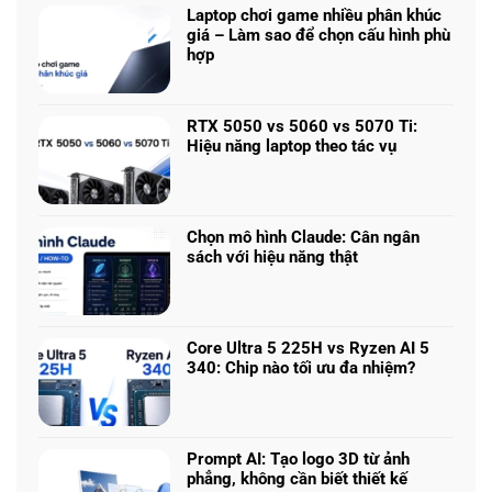
Laptop chơi game nhiều phân khúc
giá – Làm sao để chọn cấu hình phù
hợp
Không
có
bình
RTX 5050 vs 5060 vs 5070 Ti:
luận
Hiệu năng laptop theo tác vụ
ở
Không
Laptop
có
chơi
bình
game
luận
nhiều
Chọn mô hình Claude: Cân ngân
ở
phân
sách với hiệu năng thật
RTX
khúc
Không
5050
giá
có
vs
–
bình
5060
Làm
luận
vs
Core Ultra 5 225H vs Ryzen AI 5
sao
ở
5070
340: Chip nào tối ưu đa nhiệm?
để
Chọn
Ti:
Không
chọn
mô
Hiệu
có
cấu
hình
năng
bình
hình
Claude:
laptop
luận
phù
Cân
Prompt AI: Tạo logo 3D từ ảnh
theo
ở
hợp
ngân
phẳng, không cần biết thiết kế
tác
Core