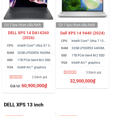
Có 2 lựa chọn
cấu hình
Có 1 lựa chọn
cấu hình
DELL XPS 14 DA14260
Dell XPS 14 9440 (2024)
(2026)
CPU
Intel® Core™ Ultra 7 155H vPro
CPU
Intel® Core™ Ultra X7 358H
RAM
32GB LPDDR5X 6400MHz
RAM
32GB LPDDR5X 9600MHz
SSD
1TB PCIe Gen4 M.2 SSD
SSD
1TB PCIe Gen4 M.2 SSD
VGA
Intel® Arc™ graphics
VGA
Intel® Arc™ graphics
3 Đánh giá
2 Đánh giá
4.67
3
trên 5
32,900,000
₫
dựa trên
4.50
2
trên 5
60,900,000
₫
Giá từ:
đánh giá
dựa trên
đánh giá
DELL XPS 13 inch