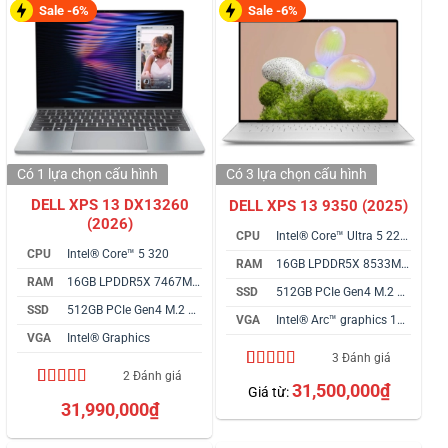
Sale -6%
Sale -6%
Có 1 lựa chọn
cấu hình
Có 3 lựa chọn
cấu hình
DELL XPS 13 DX13260
DELL XPS 13 9350 (2025)
(2026)
CPU
Intel® Core™ Ultra 5 226V
CPU
Intel® Core™ 5 320
RAM
16GB LPDDR5X 8533MHz
RAM
16GB LPDDR5X 7467MHz
SSD
512GB PCIe Gen4 M.2 SSD
SSD
512GB PCIe Gen4 M.2 SSD
VGA
Intel® Arc™ graphics 140V
VGA
Intel® Graphics
3 Đánh giá
2 Đánh giá
4.67
3
trên 5
31,500,000
₫
Giá từ:
dựa trên
4.50
2
trên 5
31,990,000
₫
đánh giá
dựa trên
đánh giá