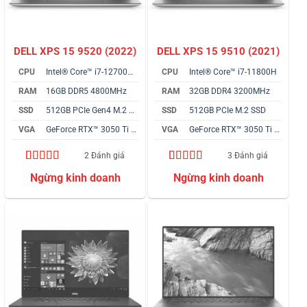
DELL XPS 15 9520 (2022)
DELL XPS 15 9510 (2021)
CPU
Intel® Core™ i7-12700H vPro
CPU
Intel® Core™ i7-11800H
RAM
16GB DDR5 4800MHz
RAM
32GB DDR4 3200MHz
SSD
512GB PCIe Gen4 M.2 SSD
SSD
512GB PCIe M.2 SSD
VGA
GeForce RTX™ 3050 Ti 4GB
VGA
GeForce RTX™ 3050 Ti 4GB
2 Đánh giá
3 Đánh giá
5.00
2
trên 5
5.00
3
trên 5
dựa trên
dựa trên
đánh giá
đánh giá