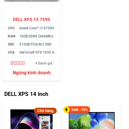
DELL XPS 15 7590
CPU
Intel® Core™ i7-9750H
RAM
16GB DDR4 2666MHz
SSD
512GB PCIe M.2 SSD
VGA
GeForce® GTX 1650 4GB
4 Đánh giá
4.50
4
trên 5
dựa trên
đánh giá
DELL XPS 14 inch
Sale -13%
Chờ hàng