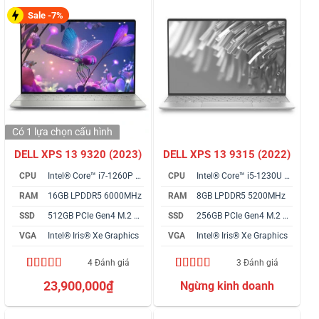
Sale -7%
Có 1 lựa chọn
cấu hình
DELL XPS 13 9320 (2023)
DELL XPS 13 9315 (2022)
CPU
Intel® Core™ i7-1260P vPro
CPU
Intel® Core™ i5-1230U vPro
RAM
16GB LPDDR5 6000MHz
RAM
8GB LPDDR5 5200MHz
SSD
512GB PCIe Gen4 M.2 SSD
SSD
256GB PCIe Gen4 M.2 SSD
VGA
Intel® Iris® Xe Graphics
VGA
Intel® Iris® Xe Graphics
4 Đánh giá
3 Đánh giá
5.00
4
trên 5
4.33
3
trên 5
23,900,000
₫
dựa trên
dựa trên
đánh giá
đánh giá