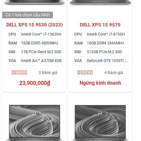
Có 1 lựa chọn
cấu hình
DELL XPS 15 9530 (2023)
DELL XPS 15 9570
CPU
Intel® Core™ i7-13620H
CPU
Intel® Core™ i7-8750H
RAM
16GB DDR5 4800MHz
RAM
16GB DDR4 2666MHz
SSD
1TB PCIe Gen4 M.2 SSD
SSD
512GB PCIe M.2 SSD
VGA
Intel® Arc™ A370M 4GB
VGA
Geforce® GTX 1050Ti 4GB
3 Đánh giá
4 Đánh giá
4.67
3
trên 5
4.75
4
trên 5
23,900,000
₫
dựa trên
dựa trên
đánh giá
đánh giá