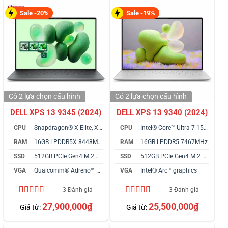
Sale -20%
Sale -19%
Có 2 lựa chọn
cấu hình
Có 2 lựa chọn
cấu hình
DELL XPS 13 9345 (2024)
DELL XPS 13 9340 (2024)
CPU
Snapdragon® X Elite, X1E-80-100
CPU
Intel® Core™ Ultra 7 155H vPro
RAM
16GB LPDDR5X 8448MHz
RAM
16GB LPDDR5 7467MHz
SSD
512GB PCIe Gen4 M.2 SSD
SSD
512GB PCIe Gen4 M.2 SSD
VGA
Qualcomm® Adreno™ Graphics
VGA
Intel® Arc™ graphics
3 Đánh giá
3 Đánh giá
4.67
3
trên 5
5.00
3
trên 5
27,900,000
₫
25,500,000
₫
Giá từ:
Giá từ:
dựa trên
dựa trên
đánh giá
đánh giá