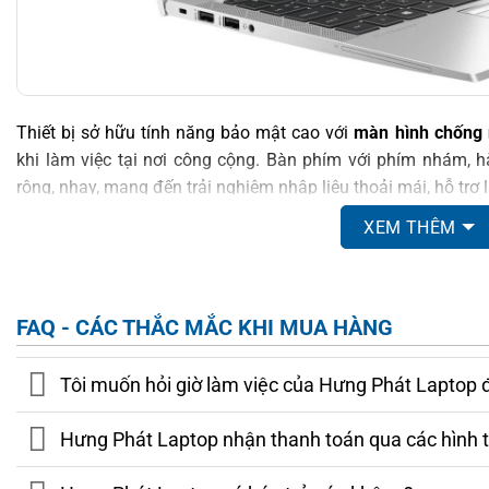
Thiết bị sở hữu tính năng bảo mật cao với
màn hình chống 
khi làm việc tại nơi công cộng. Bàn phím với phím nhám, 
rộng, nhạy, mang đến trải nghiệm nhập liệu thoải mái, hỗ trợ 
XEM THÊM
Với
màn hình 14 inch IPS
cho góc nhìn rộng và hình ảnh sắ
gian làm việc thoải mái và dễ dàng chia sẻ nội dung khi 
hành ổn định khiến thiết bị phù hợp với doanh nhân, giáo vi
chiếc laptop mỏng nhẹ, bền bỉ để phục vụ công việc và học t
FAQ - CÁC THẮC MẮC KHI MUA HÀNG
MÀN HÌNH CỦA HP ELITEBOOK 840 G8
Tôi muốn hỏi giờ làm việc của Hưng Phát Laptop 
HP EliteBook 840 G8
sở hữu
màn hình 14 inch Full HD (1920
Hưng Phát Laptop nhận thanh toán qua các hình 
sống động và hình ảnh sắc nét, giúp người dùng dễ dàng the
chỉnh sửa hình ảnh với độ chi tiết cao. Công nghệ IPS còn cu