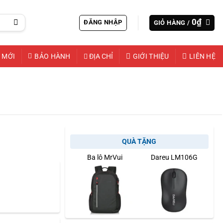
0
₫
ĐĂNG NHẬP
GIỎ HÀNG /
 MỚI
BẢO HÀNH
ĐỊA CHỈ
GIỚI THIỆU
LIÊN HỆ
QUÀ TẶNG
Ba lô MrVui
Dareu LM106G