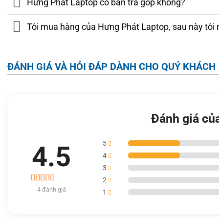
Hưng Phát Laptop có bán trả góp không?
quan sát nội dung từ nhiều hướng mà không bị giảm chất lượ
làm việc hiệu quả ngay cả khi ngồi gần cửa sổ hoặc môi trư
Tôi mua hàng của Hưng Phát Laptop, sau này tôi 
ĐÁNH GIÁ VÀ HỎI ĐÁP DÀNH CHO QUÝ KHÁCH
Đánh giá củ
5
4.5
4
3
2
4
4 đánh giá
4.5
1
trên 5 dựa
trên
đánh
giá