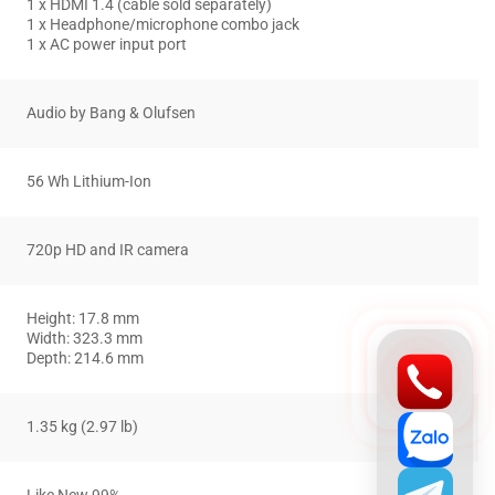
1 x HDMI 1.4 (cable sold separately)
1 x Headphone/microphone combo jack
1 x AC power input port
Audio by Bang & Olufsen
56 Wh Lithium-Ion
720p HD and IR camera
Height: 17.8 mm
Width: 323.3 mm
Depth: 214.6 mm
1.35 kg (2.97 lb)