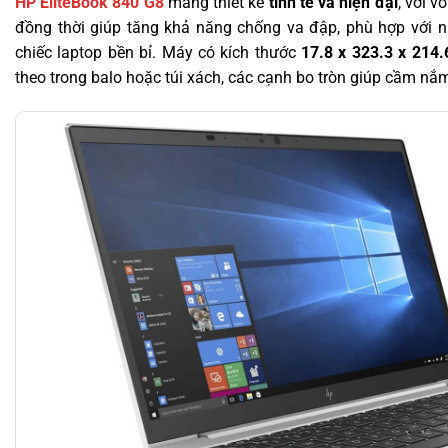
HP EliteBook 840 G8
mang thiết kế
tinh tế và hiện đại
, với 
đồng thời giúp tăng khả năng chống va đập, phù hợp với 
chiếc laptop bền bỉ. Máy có kích thước
17.8 x 323.3 x 214
theo trong balo hoặc túi xách, các cạnh bo tròn giúp cầm nắm