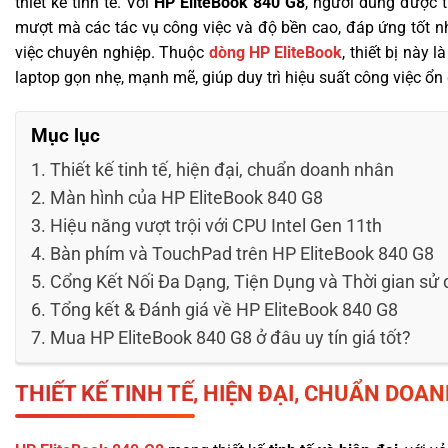
thiết kế tinh tế. Với
HP EliteBook 840 G8
, người dùng được 
mượt mà các tác vụ công việc và độ bền cao, đáp ứng tốt nh
việc chuyên nghiệp. Thuộc
dòng HP EliteBook
, thiết bị này 
laptop gọn nhẹ, mạnh mẽ, giúp duy trì hiệu suất công việc ổn 
Mục lục
Thiết kế tinh tế, hiện đại, chuẩn doanh nhân
Màn hình của HP EliteBook 840 G8
Hiệu năng vượt trội với CPU Intel Gen 11th
Bàn phím và TouchPad trên HP EliteBook 840 G8
Cổng Kết Nối Đa Dạng, Tiện Dụng và Thời gian sử 
Tổng kết & Đánh giá về HP EliteBook 840 G8
Mua HP EliteBook 840 G8 ở đâu uy tín giá tốt?
THIẾT KẾ TINH TẾ, HIỆN ĐẠI, CHUẨN DOA