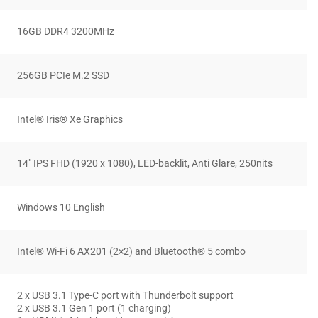
16GB DDR4 3200MHz
256GB PCIe M.2 SSD
Intel® Iris® Xe Graphics
14″ IPS FHD (1920 x 1080), LED-backlit, Anti Glare, 250nits
Windows 10 English
Intel® Wi-Fi 6 AX201 (2×2) and Bluetooth® 5 combo
2 x USB 3.1 Type-C port with Thunderbolt support
2 x USB 3.1 Gen 1 port (1 charging)