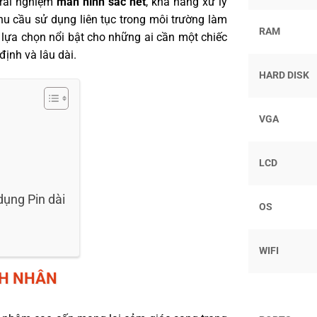
trải nghiệm
màn hình sắc nét
, khả năng xử lý
u cầu sử dụng liên tục trong môi trường làm
RAM
là lựa chọn nổi bật cho những ai cần một chiếc
định và lâu dài.
HARD DISK
VGA
LCD
dụng Pin dài
OS
WIFI
NH NHÂN