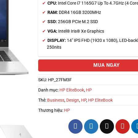
CPU:
Intel Core i7 1165G7 Up To 4.7GHz (4 Co
RAM:
DDR4 16GB 3200MHz
SSD:
256GB PCIe M.2 SSD
VGA:
Intel® Iris® Xe Graphics
DISPLAY:
14″ IPS FHD (1920 x 1080), LED-backlit
250nits
MUA NGAY
SKU:
HP_27FM3F
Danh mục:
HP EliteBook
,
HP
Thẻ:
Business
,
Design
,
HP
,
HP EliteBook
Thương hiệu:
HP