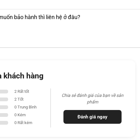
ng hiển thị, cùng khả năng chống chói hỗ trợ
ờng ánh sáng mạnh.
muốn bảo hành thì liên hệ ở đâu?
a khách hàng
2 Rất tốt
Chia sẻ đánh giá của bạn về sản
2 Tốt
phẩm
0 Trung Bình
0 Kém
Đánh giá ngay
0 Rất kém