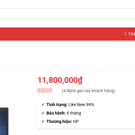
TIN
11,800,000
₫
(
4
đánh giá của khách hàng)
4.5
4
trên 5
dựa trên
Tình trạng:
Like New 99%
đánh giá
Bảo hành:
6 tháng
Thương hiệu:
HP