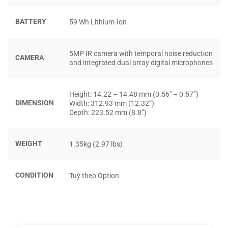
BATTERY
59 Wh Lithium-Ion
5MP IR camera with temporal noise reduction
CAMERA
and integrated dual array digital microphones
Hp Omnibook X 14 Inch Ai (2024)
Height: 14.22 – 14.48 mm (0.56″ – 0.57”)
DIMENSION
Width: 312.93 mm (12.32”)
Depth: 223.52 mm (8.8”)
VI XỬ LÝ TIÊN TIẾN
Snapdragon® X Elite X1E-78-100 không chỉ cung cấp hiệu
WEIGHT
1.35kg (2.97 lbs)
suất cao mà còn giúp tiết kiệm năng lượng. Điều này đồng
nghĩa với việc bạn có thể sử dụng máy lâu hơn mà không
cần lo lắng về thời gian sạc pin.
CONDITION
Tuỳ theo Option
KHẢ NĂNG XỬ LÝ ĐA NHIỆM XUẤT SẮC
Với RAM LPDDR5X 16GB 8448MHz onboard,
HP