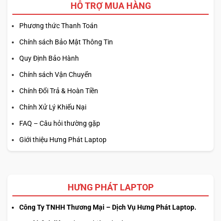
HỖ TRỢ MUA HÀNG
giúp tăng cường khả năng sáng tạo và thúc đẩy hiệu suất
làm việc cao hơn.
Phương thức Thanh Toán
Chính sách Bảo Mật Thông Tin
HỆ THỐNG KẾT NỐI TRÊN HP OMNIBOOK
X 14 INCH AI 2024
Quy Định Bảo Hành
Chính sách Vận Chuyển
Kết nối là một trong những yếu tố không thể thiếu đối với
Chính Đổi Trả & Hoàn Tiền
một chiếc laptop hiện đại.
HP OmniBook X 14 inch AI
2024
Chính Xử Lý Khiếu Nại
đã trang bị đầy đủ các cổng kết nối cần thiết, mang lại sự
FAQ – Câu hỏi thường gặp
linh hoạt cho người dùng.
Giới thiệu Hưng Phát Laptop
HƯNG PHÁT LAPTOP
Công Ty TNHH Thương Mại – Dịch Vụ Hưng Phát Laptop.