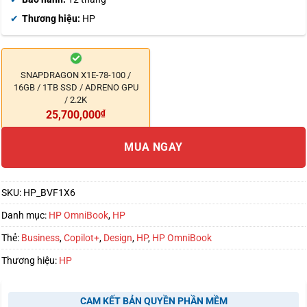
Thương hiệu:
HP
SNAPDRAGON X1E-78-100 /
16GB / 1TB SSD / ADRENO GPU
/ 2.2K
25,700,000
₫
MUA NGAY
SKU:
HP_BVF1X6
Danh mục:
HP OmniBook
,
HP
Thẻ:
Business
,
Copilot+
,
Design
,
HP
,
HP OmniBook
Thương hiệu:
HP
CAM KẾT BẢN QUYỀN PHẦN MỀM