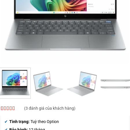
(
3
đánh giá của khách hàng)
5
3
trên 5 dựa
trên
đánh
Tình trạng:
Tuỳ theo Option
giá
Bảo hành:
12 tháng