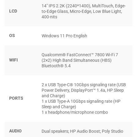
các phím bấm mềm mại và phản hồi nhanh, giúp người
14″ IPS 2.2K (2240*1400), MultiTouch, Edge-
dùng có những trải nghiệm gõ phím thoải mái. Đặc biệt,
LCD
to-Edge Glass, Micro-Edge, Low Blue Light,
400-nits
bàn phím được trang bị đèn nền, hỗ trợ làm việc trong điều
kiện ánh sáng kém.
OS
Windows 11 Pro English
HIỆU SUẤT CỦA AI CẢI THIỆN ĐÁNG KỂ
NHỜ VI XỬ LÝ SNAPDRAGON® X ELITE
Qualcomm® FastConnect™ 7800 Wi-Fi 7
MẠNH MẼ
WIFI
(2×2) High Band Simultaneous (HBS)
Bluetooth® 5.4
Với vi xử lý Snapdragon® X Elite X1E-78-100,
HP
OmniBook X 14 inch AI
khẳng định được sức mạnh và
2 x USB Type-C® 10Gbps signaling rate (USB
hiệu suất vượt trội. Đây là điểm khác biệt lớn so với nhiều
Power Delivery, DisplayPort™ 1.4a, HP Sleep
and Charge)
laptop trên thị trường hiện nay.
PORTS
1 x USB Type-A 10Gbps signaling rate (HP
Sleep and Charge)
1 x headphone/microphone combo
AUDIO
Dual speakers; HP Audio Boost; Poly Studio