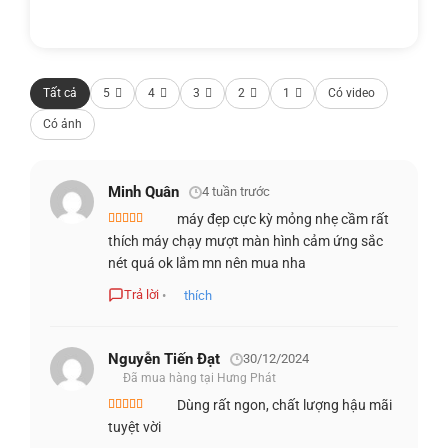
(2240 x 1400), mang lại hình ảnh đẹp mắt và sống động.
Tất cả
5
4
3
2
1
Có video
Có ảnh
Minh Quân
4 tuần trước
máy đẹp cực kỳ mỏng nhẹ cầm rất
Được xếp
thích máy chạy mượt màn hình cảm ứng sắc
hạng
5
5 sao
nét quá ok lắm mn nên mua nha
Trả lời
•
thích
Hp Omnibook X 14 Inch Ai (2024)
Nguyễn Tiến Đạt
30/12/2024
Đã mua hàng tại Hưng Phát
ĐỘ SÁNG VÀ MÀU SẮC TUYỆT VỜI
Dùng rất ngon, chất lượng hậu mãi
Được xếp
tuyệt vời
Màn hình của
HP OmniBook X 14 inch AI
đạt độ sáng lên
hạng
5
5 sao