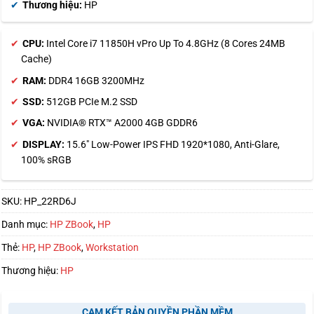
Thương hiệu:
HP
CPU:
Intel Core i7 11850H vPro Up To 4.8GHz (8 Cores 24MB
Cache)
RAM:
DDR4 16GB 3200MHz
SSD:
512GB PCIe M.2 SSD
VGA:
NVIDIA® RTX™ A2000 4GB GDDR6
DISPLAY:
15.6″ Low-Power IPS FHD 1920*1080, Anti-Glare,
100% sRGB
SKU:
HP_22RD6J
Danh mục:
HP ZBook
,
HP
Thẻ:
HP
,
HP ZBook
,
Workstation
Thương hiệu:
HP
CAM KẾT BẢN QUYỀN PHẦN MỀM