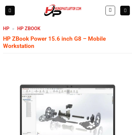
Skip
to
content
HP
»
HP ZBOOK
HP ZBook Power 15.6 inch G8 – Mobile
Workstation