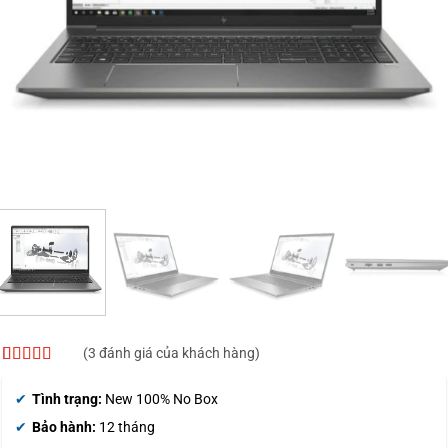
(
3
đánh giá của khách hàng)
4.67
3
trên 5
dựa trên
Tình trạng:
New 100% No Box
đánh giá
Bảo hành:
12 tháng