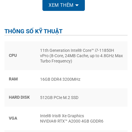
HP ZBook Power 15.6 inch G8
nâng tầm lên một chiếc
XEM THÊM
máy tính xách tay chuyên nghiệp, sự lựa chọn hoàn hảo
cho những sinh viên chuyên ngành kỹ thuật, khoa học
hoặc nghệ thuật. Chiếc máy tính này đạt chứng nhận về
THÔNG SỐ KỸ THUẬT
phần mềm và hiệu suất cần thiết giúp bạn dễ dàng thao
tác với bản vẽ và mô hình 3D hoặc giải quyết những vấn
đề phức tạp trên lớp học lập trình.
11th Generation Intel® Core™ i7-11850H
CPU
vPro (8-Core, 24MB Cache, up to 4.8GHz Max
Turbo Frequency)
RAM
16GB DDR4 3200MHz
HARD DISK
512GB PCIe M.2 SSD
Intel® Iris® Xe Graphics
VGA
NVIDIA® RTX™ A2000 4GB GDDR6