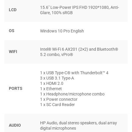
15.6″ Low-Power IPS FHD 1920*1080, Anti-
LCD
Glare, 100% sRGB
1
Được thiết kế cho
: Autodesk Revit, SOLIDWORKS
HIỆU SUẤT VƯỢT TRỘI CẢ VỚI CÁC CÔNG
OS
Windows 10 Pro English
VIỆC CHUYÊN SÂU
Intel® Wi-Fi 6 AX201 (2×2) and Bluetooth®
WIFI
5.2 combo, vPro®
1 x USB Type-C® with Thunderbolt™ 4
3 x USB 3.1 Type-A
1 x HDMI 2.0
PORTS
1 x Ethernet
1 x Headphone/microphone combo
1 x Power connector
1 x SC Card Reader
HP Audio, dual stereo speakers, dual array
AUDIO
digital microphones