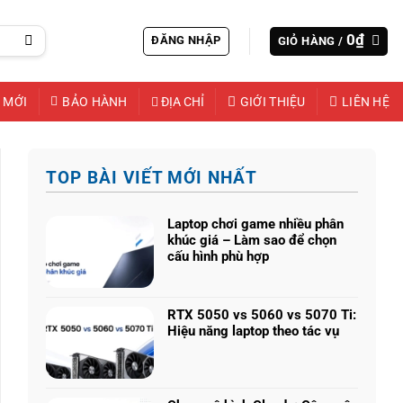
0
₫
ĐĂNG NHẬP
GIỎ HÀNG /
 MỚI
BẢO HÀNH
ĐỊA CHỈ
GIỚI THIỆU
LIÊN HỆ
TOP BÀI VIẾT MỚI NHẤT
Laptop chơi game nhiều phân
khúc giá – Làm sao để chọn
cấu hình phù hợp
Không
có
bình
RTX 5050 vs 5060 vs 5070 Ti:
luận
Hiệu năng laptop theo tác vụ
ở
Không
Laptop
có
chơi
bình
game
luận