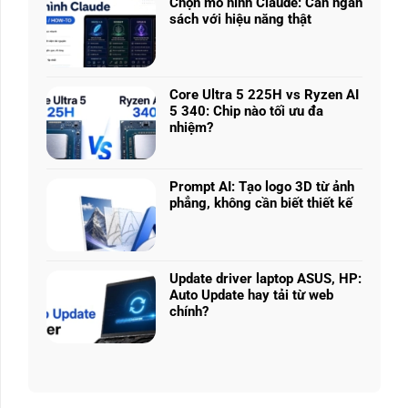
nhiều
Chọn mô hình Claude: Cân ngân
ở
phân
sách với hiệu năng thật
RTX
khúc
Không
5050
giá
có
vs
–
bình
5060
Làm
luận
vs
Core Ultra 5 225H vs Ryzen AI
sao
ở
5070
5 340: Chip nào tối ưu đa
để
Chọn
Ti:
nhiệm?
chọn
mô
Hiệu
Không
cấu
hình
năng
có
hình
Claude:
laptop
bình
phù
Cân
Prompt AI: Tạo logo 3D từ ảnh
theo
luận
hợp
ngân
phẳng, không cần biết thiết kế
tác
ở
sách
Không
vụ
Core
với
có
Ultra
hiệu
bình
5
năng
luận
225H
Update driver laptop ASUS, HP:
thật
ở
vs
Auto Update hay tải từ web
Prompt
Ryzen
chính?
AI:
AI
Không
Tạo
5
có
logo
340:
bình
3D
Chip
luận
từ
nào
ở
ảnh