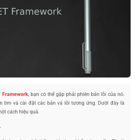
T Framework
, bạn có thể gặp phải phiên bản lỗi của nó.
 tìm và cài đặt các bản vá lỗi tương ứng. Dưới đây là
ột cách hiệu quả.
r