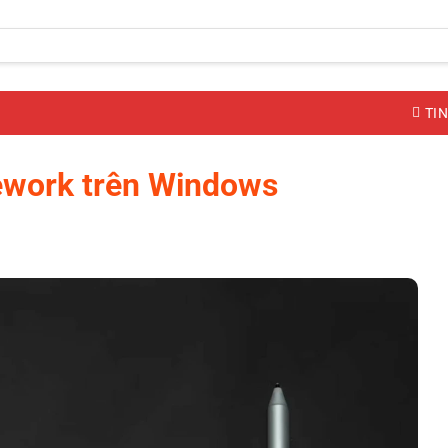
TIN
ework trên Windows