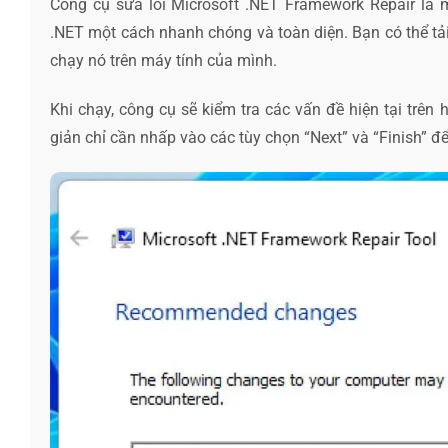
Công cụ sửa lỗi Microsoft .NET Framework Repair là 
.NET một cách nhanh chóng và toàn diện. Bạn có thể tả
chạy nó trên máy tính của mình.
Khi chạy, công cụ sẽ kiểm tra các vấn đề hiện tại trên 
giản chỉ cần nhấp vào các tùy chọn “Next” và “Finish” đ