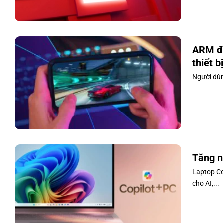
ARM đư
thiết b
Người dùn
Tăng n
Laptop Co
cho AI,...