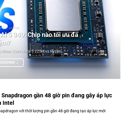
 TAY - LAPTOP
AI 5 340: Chip nào tối ưu đa
ệm?
 nhau: Core Ultra 5 225H vs Ryzen...
 READING
→
 Snapdragon gần 48 giờ pin đang gây áp lực
 Intel
apdragon với thời lượng pin gần 48 giờ đang tạo áp lực mới