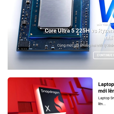
MÁY TÍNH XÁCH
Core Ultra 5 225H vs Ryzen 
nhi
Cùng mức giá nhưng hai triết lý khác
CONTINUE
Laptop
mới lên
Laptop Sn
lên...