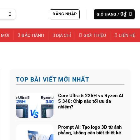
0
₫
ĐĂNG NHẬP
GIỎ HÀNG /
 MỚI
BẢO HÀNH
ĐỊA CHỈ
GIỚI THIỆU
LIÊN HỆ
TOP BÀI VIẾT MỚI NHẤT
Core Ultra 5 225H vs Ryzen AI
5 340: Chip nào tối ưu đa
nhiệm?
Không
có
bình
Prompt AI: Tạo logo 3D từ ảnh
luận
phẳng, không cần biết thiết kế
ở