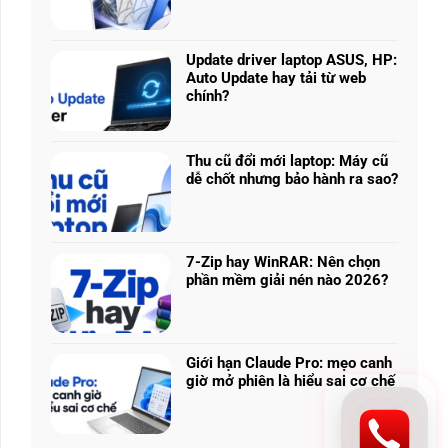
Không
Core
có
Ultra
bình
5
luận
225H
Update driver laptop ASUS, HP:
ở
vs
Auto Update hay tải từ web
Prompt
Ryzen
chính?
KIẾN THỨC - THỦ THUẬT
AI:
AI
Prompt AI: Tạo logo 3D từ ảnh phẳn
Không
Tạo
5
có
logo
kế
340:
bình
3D
Thu cũ đổi mới laptop: Máy cũ
Chip
luận
từ
dễ chốt nhưng bảo hành ra sao?
Logo phẳng vẫn có thể trông như vật thể chụp s
nào
ở
ảnh
Không
tối
Update
phẳng,
CONTINUE READING
có
ưu
driver
không
bình
đa
laptop
cần
luận
nhiệm?
ASUS,
7-Zip hay WinRAR: Nên chọn
biết
ở
HP:
phần mềm giải nén nào 2026?
thiết
Thu
Auto
Không
kế
cũ
Update
có
đổi
hay
bình
mới
tải
luận
laptop:
Giới hạn Claude Pro: mẹo canh
từ
ở
Máy
giờ mở phiên là hiểu sai cơ chế
web
7-
cũ
Không
chính?
Zip
dễ
có
hay
chốt
bình
WinRAR: