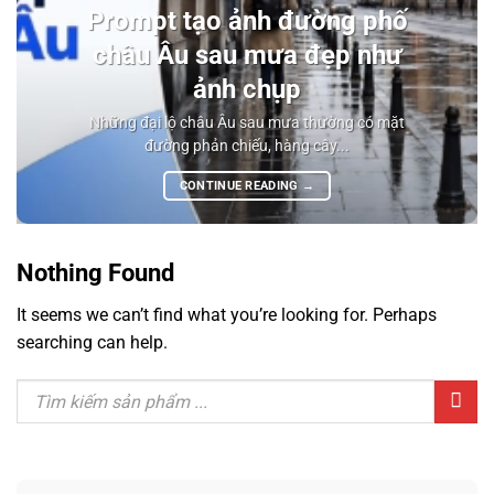
Prompt tạo ảnh đường phố
châu Âu sau mưa đẹp như
ảnh chụp
Những đại lộ châu Âu sau mưa thường có mặt
đường phản chiếu, hàng cây...
CONTINUE READING
→
Nothing Found
It seems we can’t find what you’re looking for. Perhaps
searching can help.