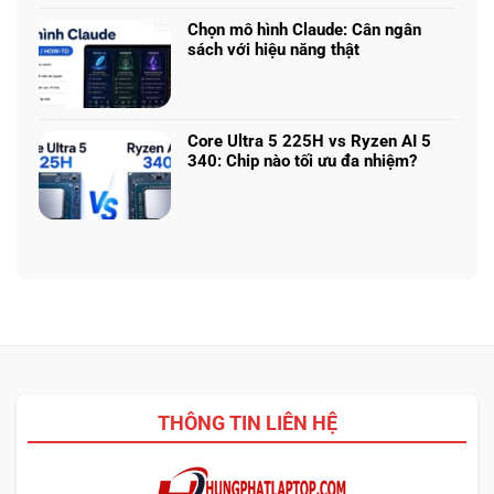
bình
game
miễn
luận
nhiều
Chọn mô hình Claude: Cân ngân
phí
ở
phân
sách với hiệu năng thật
đáng
RTX
khúc
Không
dùng
5050
giá
có
vs
–
bình
5060
Làm
luận
vs
Core Ultra 5 225H vs Ryzen AI 5
sao
ở
5070
340: Chip nào tối ưu đa nhiệm?
để
Chọn
Ti:
Không
chọn
mô
Hiệu
có
cấu
hình
năng
bình
hình
Claude:
laptop
luận
phù
Cân
theo
ở
hợp
ngân
tác
Core
sách
vụ
Ultra
với
5
hiệu
225H
năng
vs
thật
Ryzen
AI
THÔNG TIN LIÊN HỆ
5
340:
Chip
nào