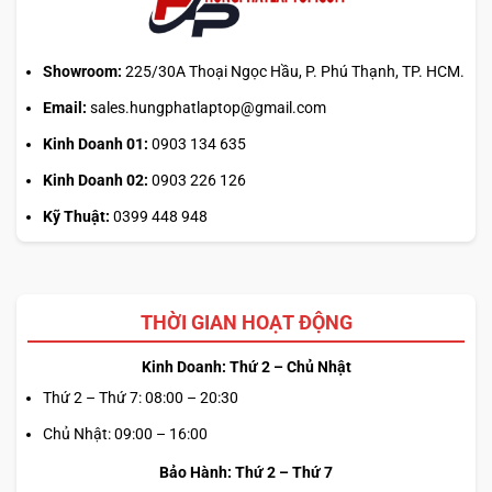
tối
ưu
đa
nhiệm?
Showroom:
225/30A Thoại Ngọc Hầu, P. Phú Thạnh, TP. HCM.
Email:
sales.hungphatlaptop@gmail.com
Kinh Doanh 01:
0903 134 635
Kinh Doanh 02:
0903 226 126
Kỹ Thuật:
0399 448 948
THỜI GIAN HOẠT ĐỘNG
Kinh Doanh: Thứ 2 – Chủ Nhật
Thứ 2 – Thứ 7: 08:00 – 20:30
Chủ Nhật: 09:00 – 16:00
Bảo Hành: Thứ 2 – Thứ 7