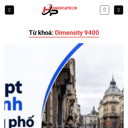
Skip
to
content
Từ khoá:
Dimensity 9400
KIẾN THỨC - THỦ THUẬT