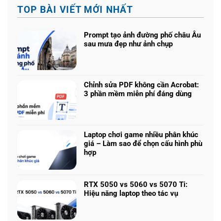
TOP BÀI VIẾT MỚI NHẤT
Prompt tạo ảnh đường phố châu Âu
sau mưa đẹp như ảnh chụp
Không
có
bình
luận
Chỉnh sửa PDF không cần Acrobat:
ở
3 phần mềm miễn phí đáng dùng
Prompt
Không
tạo
có
ảnh
bình
đường
luận
phố
Laptop chơi game nhiều phân khúc
ở
châu
giá – Làm sao để chọn cấu hình phù
Chỉnh
Âu
hợp
sửa
sau
Không
PDF
mưa
có
không
đẹp
bình
cần
RTX 5050 vs 5060 vs 5070 Ti:
như
luận
Acrobat:
Hiệu năng laptop theo tác vụ
ảnh
ở
3
Không
chụp
Laptop
phần
có
chơi
mềm