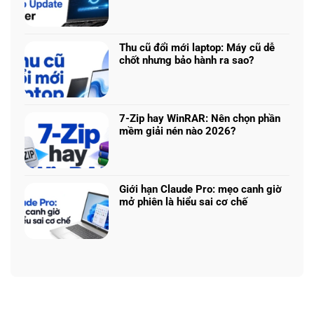
AI
Không
AI:
5
có
Tạo
340:
bình
logo
Chip
luận
3D
Thu cũ đổi mới laptop: Máy cũ dễ
nào
ở
từ
chốt nhưng bảo hành ra sao?
tối
Update
ảnh
Không
ưu
driver
phẳng,
có
đa
laptop
không
bình
nhiệm?
ASUS,
cần
luận
HP:
7-Zip hay WinRAR: Nên chọn phần
biết
ở
Auto
mềm giải nén nào 2026?
thiết
Thu
Update
Không
kế
cũ
hay
có
đổi
tải
bình
mới
từ
luận
laptop:
Giới hạn Claude Pro: mẹo canh giờ
web
ở
Máy
mở phiên là hiểu sai cơ chế
chính?
7-
cũ
Không
Zip
dễ
có
hay
chốt
bình
WinRAR:
nhưng
luận
Nên
bảo
ở
chọn
hành
Giới
phần
ra
hạn
mềm
sao?
Claude
giải