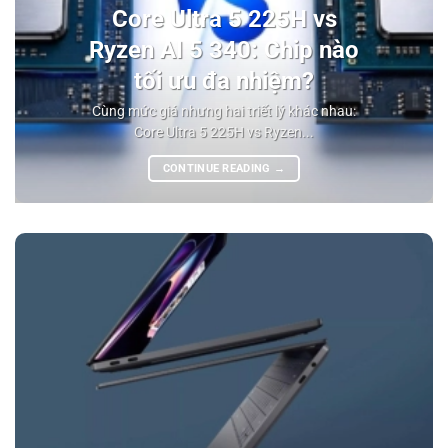
Core Ultra 5 225H vs
Ryzen AI 5 340: Chip nào
tối ưu đa nhiệm?
Cùng mức giá nhưng hai triết lý khác nhau:
Core Ultra 5 225H vs Ryzen...
CONTINUE READING
→