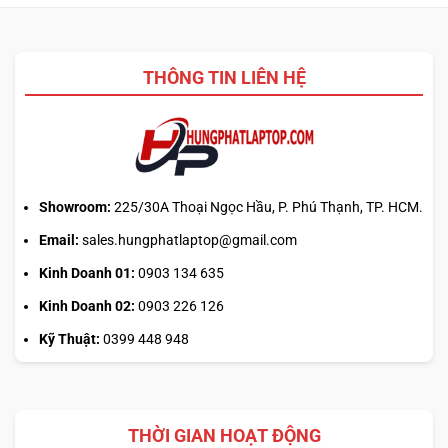
Pro:
nén
mẹo
nào
canh
2026?
giờ
THÔNG TIN LIÊN HỆ
mở
phiên
là
hiểu
sai
cơ
chế
Showroom:
225/30A Thoại Ngọc Hầu, P. Phú Thạnh, TP. HCM.
Email:
sales.hungphatlaptop@gmail.com
Kinh Doanh 01:
0903 134 635
Kinh Doanh 02:
0903 226 126
Kỹ Thuật:
0399 448 948
THỜI GIAN HOẠT ĐỘNG