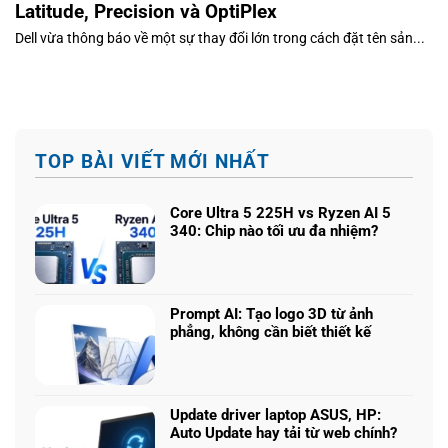
Latitude, Precision và OptiPlex
Dell vừa thông báo về một sự thay đổi lớn trong cách đặt tên sản...
TOP BÀI VIẾT MỚI NHẤT
Core Ultra 5 225H vs Ryzen AI 5
340: Chip nào tối ưu đa nhiệm?
Không
có
bình
luận
Prompt AI: Tạo logo 3D từ ảnh
ở
phẳng, không cần biết thiết kế
Core
Không
Ultra
có
5
bình
225H
luận
vs
Update driver laptop ASUS, HP:
ở
Ryzen
Auto Update hay tải từ web chính?
Prompt